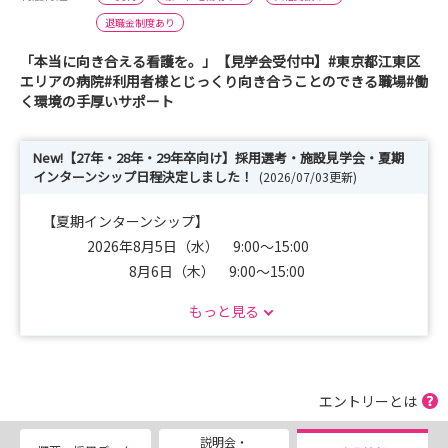
退職金制度あり
「本当に向き合える看護を。」【見学会受付中】#東京都江東区
エリアの病院#利用者様とじっくり向き合うことのできる職場#働
く環境の手厚いサポート
New!【27年・28年・29年卒向け】採用選考・施設見学会・夏期
インターンシップ日程決定しました！
(2026/07/03更新)
【夏期インターンシップ】
2026年8月5日（水） 9:00～15:00
8月6日（木） 9:00～15:00
8月7日（金） 9:00～15:00
もっと見る
【施設見学会】
2026年 7月18日（土） 10:00～15:30
9月19日（土） 10:00～15:30
エントリーとは
説明会・
【採用選考会】