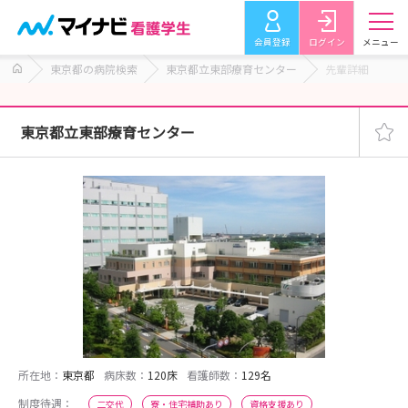
会員登録
ログイン
メニュー
東京都の病院検索
東京都立東部療育センター
先輩詳細
東京都立東部療育センター
所在地：
東京都
病床数：
120床
看護師数：
129名
制度待遇：
二交代
寮・住宅補助あり
資格支援あり