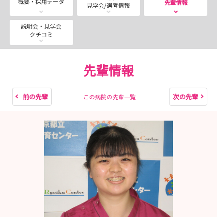
概要・採用データ
先輩情報
見学会/選考情報
2026年 7月18日（土） 9:00～16:00(新卒・既
卒)
説明会・見学会
クチコミ
9月19日（土） 9:00～16:00(既卒)
★遠方の方等で、当日当センターにお越しになれない場合
先輩情報
は、ＷＥＢ説明会、採用選考も行っています。
この機会にみなさんとお会いできること楽しみにしてい
ます。
前の先輩
次の先輩
この病院の先輩一覧
◎採用選考会と施設見学会を随時実施しますのでぜひご応
募ください！！
日程調整を行いますので、お気軽にお問い合わせくださ
い。
〇WEB面接も行います。
〇選考日に見学も可能です。