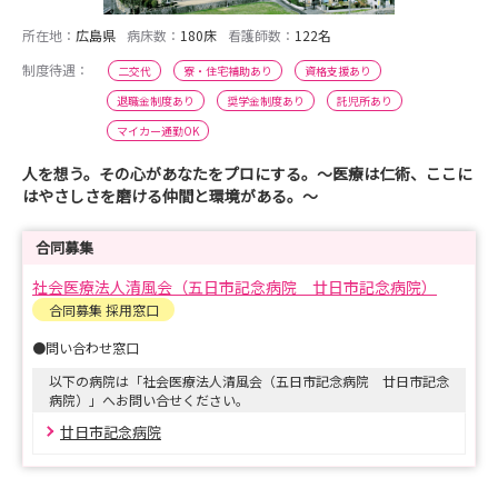
所在地：
広島県
病床数：
180床
看護師数：
122名
制度待遇：
二交代
寮・住宅補助あり
資格支援あり
退職金制度あり
奨学金制度あり
託児所あり
マイカー通勤OK
人を想う。その心があなたをプロにする。～医療は仁術、ここに
はやさしさを磨ける仲間と環境がある。～
合同募集
社会医療法人清風会（五日市記念病院 廿日市記念病院）
合同募集 採用窓口
●問い合わせ窓口
以下の病院は「社会医療法人清風会（五日市記念病院 廿日市記念
病院）」へお問い合せください。
廿日市記念病院