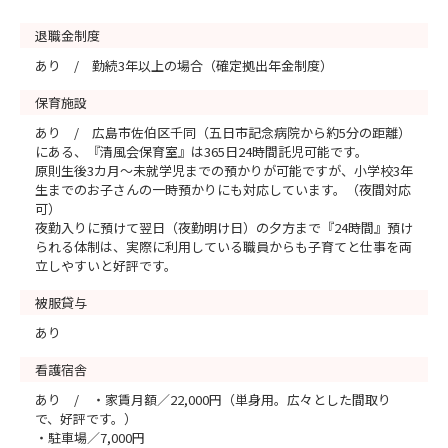
退職金制度
あり / 勤続3年以上の場合（確定拠出年金制度）
保育施設
あり / 広島市佐伯区千同（五日市記念病院から約5分の距離）
にある、『清風会保育室』は365日24時間託児可能です。
原則生後3カ月～未就学児までの預かりが可能ですが、小学校3年
生までのお子さんの一時預かりにも対応しています。（夜間対応
可）
夜勤入りに預けて翌日（夜勤明け日）の夕方まで『24時間』預け
られる体制は、実際に利用している職員からも子育てと仕事を両
立しやすいと好評です。
被服貸与
あり
看護宿舎
あり / ・家賃月額／22,000円（単身用。広々とした間取り
で、好評です。）
・駐車場／7,000円