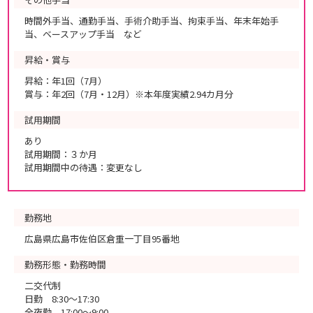
時間外手当、通勤手当、手術介助手当、拘束手当、年末年始手
当、ベースアップ手当 など
昇給・賞与
昇給：年1回（7月）
賞与：年2回（7月・12月）※本年度実績2.94カ月分
試用期間
あり
試用期間：３か月
試用期間中の待遇：変更なし
勤務地
広島県広島市佐伯区倉重一丁目95番地
勤務形態・勤務時間
二交代制
日勤 8:30～17:30
全夜勤 17:00～9:00