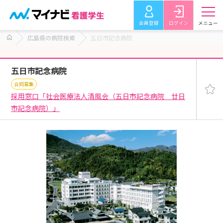
会員登録
ログイン
メニュー
広島県の病院検索
五日市記念病院
五日市記念病院
合同募集
採用窓口「社会医療法人清風会（五日市記念病院 廿日
市記念病院）」