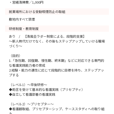
・営繕清掃費／1,000円
就業場所における受動喫煙防止の取組
敷地内すべて禁煙
研修制度・教育制度
あり / 【清風会ラダー制度による、段階的支援】
～新人時代だけでなく、その後もステップアップしていける職場
づくり～
（目的）
1.「急性期、回復期、慢性期、終末期」などに対応できる専門的
な看護実践能力者の育成
2.経験・能力の適性に応じて段階的に目標を持ち、ステップアッ
プする
（レベル1）～卒後研修～
◆助言を受けて基本的な看護実践（プリセプティ）
◆自立して看護部署の看護実践
（レベル2）～プリセプター～
◆看護観取組、プリセプターシップ、ケーススタディへの取り組
み