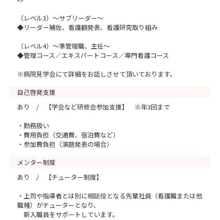
（レベル3）～サブリーダー～
◆リーダー補佐、看護観発表、看護研究取り組み
（レベル4）～準管理職、主任～
◆管理コース／エキスパートコース／専門看護コース
※病院見学会にて詳細をお話しさせて頂いております。
自己啓発支援
あり / 【学会など研修会参加支援】 ※年3回まで
・勤務扱い
・費用負担（交通費、宿泊費など）
・参加費負担（演題発表の場合）
メンター制度
あり / 【チューター制度】
・上司や指導者とは別に相談役となる先輩社員（看護職または他
職種）がチューターとなり、
新入職員をサポートしています。