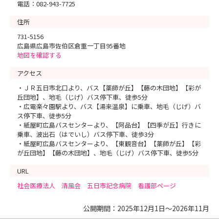
電話：082-943-7725
住所
731-5156
広島県広島市佐伯区倉重一丁目95番地
地図を確認する
アクセス
・ＪＲ五日市北口より、バス【薬師が丘】【藤の木団地】【彩が
丘団地】、地毛（じげ）バス停下車、徒歩5分
・広電楽々園駅より、バス【湯来温泉】に乗車、地毛（じげ）バ
ス停下車、徒歩5分
・紙屋町広島バスセンターより、【阿品台】【四季が丘】行きに
乗車、波出石（はでいし）バス停下車、徒歩3分
・紙屋町広島バスセンターより、【東観音台】【薬師が丘】【彩
が丘団地】【藤の木団地】、地毛（じげ）バス停下車、徒歩5分
URL
社会医療法人 清風会 五日市記念病院 看護部ページ
公開期間：2025年12月1日～2026年11月