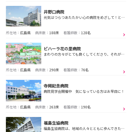
井野口病院
元気はつらつあたたかい心の病院をめざして！という理念のもと、私たちは患者さんとの心のふれあいを大切にした医療に取り組んでいます。
所在地：
広島県
病床数：
188床
看護師数：
128名
ビハーラ花の里病院
まわりの方々がとても良くしてくださり、それが一番良かったです。
所在地：
広島県
病床数：
290床
看護師数：
76名
寺岡記念病院
病院見学会開催中 気になっている方はお早目に！
所在地：
広島県
病床数：
263床
看護師数：
190名
福島生協病院
福島生協病院は、地域の人々とともに歩んできた温かい病院です。