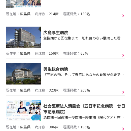
所在地：
広島県
病床数：
214床
看護師数：
130名
広島厚生病院
急性期から回復期まで 切れ目のない継続した看護を提供します
所在地：
広島県
病床数：
150床
看護師数：
65名
興生総合病院
『三原の街、そして当院にあなたの看護が必要です‼』あなたのやりたい看護を応援します。私たちと一緒に働きましょう。
所在地：
広島県
病床数：
323床
看護師数：
208名
社会医療法人清風会（五日市記念病院 廿日
市記念病院）
急性期～回復期～慢性期～終末期（緩和ケア）在宅まで、様々なステージがある清風会で、あなたらしく輝ける場所を、私たちと一緒に見つけませんか？
所在地：
広島県
病床数：
306床
看護師数：
186名