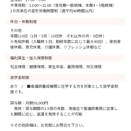
半準夜勤 12:00～21:00（急性期一般病棟、本館4・5階病棟）
1カ月単位の変形労働時間制（週平均40時間以内）
休日・休暇制度
その他
年間110日（1月・5月：10日休 それ以外の月：9日休）
※有給休暇（入職時３日、勤続年数に応じて最大40日）、産前産
後休暇、育児休業、介護休業、リフレッシュ休暇など
福利厚生・加入保険制度
社会保険：健康保険、厚生年金、雇用保険、労災保険
奨学金制度
あり / ■看護師養成機関に在学する方を対象とした奨学金制
度です。
貸与額：月額50,000円
免除：貸与期間の1.5倍の年数、清風会で看護師業務に従事し
た期間に応じ、返還を免除することが可能
※その他詳細は、お気軽にお問合せ下さい。