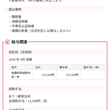
※配属先は、4月入職後に決定します。
提出書類
・履歴書
・成績証明書
・卒業見込証明書
・健康診断書（合否判定には関与しません）
給与関連
初任給（月給制）
2026 年 4月 実績
条件
合計
基本給
諸手当(一律)
看護師資格取得
220,000円
220,000円
者一律
夜勤手当
あり / 都度支給
全夜勤手当：13,000円／回
その他手当