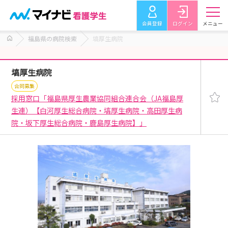
会員登録
ログイン
メニュー
福島県の病院検索
塙厚生病院
塙厚生病院
合同募集
採用窓口「福島県厚生農業協同組合連合会（JA福島厚
生連）【白河厚生総合病院・塙厚生病院・高田厚生病
院・坂下厚生総合病院・鹿島厚生病院】」