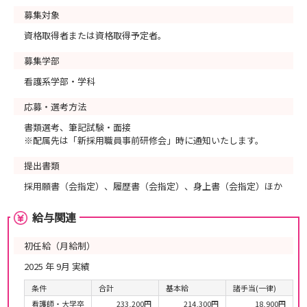
募集対象
資格取得者または資格取得予定者。
募集学部
看護系学部・学科
応募・選考方法
書類選考、筆記試験・面接
※配属先は「新採用職員事前研修会」時に通知いたします。
提出書類
採用願書（会指定）、履歴書（会指定）、身上書（会指定）ほか
給与関連
初任給（月給制）
2025 年 9月 実績
条件
合計
基本給
諸手当(一律)
看護師・大学卒
233,200円
214,300円
18,900円