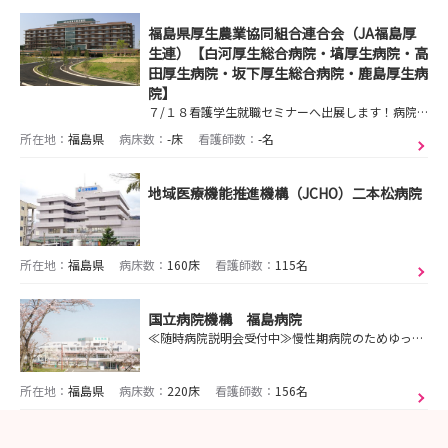
福島県厚生農業協同組合連合会（JA福島厚
生連）【白河厚生総合病院・塙厚生病院・高
田厚生病院・坂下厚生総合病院・鹿島厚生病
院】
７/１８看護学生就職セミナーへ出展します！病院見学会も随時受付中！ご希望の病院へご参加ください！
所在地：
福島県
病床数：
-床
看護師数：
-名
地域医療機能推進機構（JCHO）二本松病院
所在地：
福島県
病床数：
160床
看護師数：
115名
国立病院機構 福島病院
≪随時病院説明会受付中≫慢性期病院のためゆっくりと看護を学ぶことができ、ワークライフバランスや福利厚生も充実してます
所在地：
福島県
病床数：
220床
看護師数：
156名