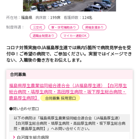
所在地：
福島県
病床数：
199床
看護師数：
124名
制度待遇：
三交代
寮・住宅補助あり
資格支援あり
退職金制度あり
マイカー通勤OK
コロナ対策実施中JA福島厚生連では県内5箇所で病院見学会を受
付中！ご希望の病院で、ご参加ください。実習ではイメージでき
ない、入職後の働き方をお伝えします。
合同募集
福島県厚生農業協同組合連合会（JA福島厚生連）【白河厚生
総合病院・塙厚生病院・高田厚生病院・坂下厚生総合病院・
鹿島厚生病院】
合同募集 採用窓口
●問い合わせ窓口
以下の病院は「福島県厚生農業協同組合連合会（JA福島厚生連）
【白河厚生総合病院・塙厚生病院・高田厚生病院・坂下厚生総合病
院・鹿島厚生病院】」へお問い合せください。
白河厚生総合病院