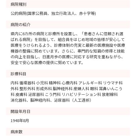
病院種別
公的病院(国家公務員、独立行政法人、赤十字等)
病院の紹介
県内に6カ所の病院と診療所を設置し、「患者さんに信頼され選
ばれる病院」を目指して、組合員をはじめ地域の皆様が安心して
医療をうけられるよう、診療体制の充実と最新の医療施設や医療
機器の整備に努めています。さらに、専門的な知識の修得と技能
の向上を目指し、日進月歩の医療に対応する研究を重ねながら、
安全で安心な医療の提供に努めています。
診療科目
内科 循環器科 小児科 精神科 心療内科 アレルギー科 リウマチ科
外科 整形外科 形成外科 脳神経外科 産婦人科 眼科 耳鼻いんこう
科 皮膚科 泌尿器科 こう門科 リハビリテーション科 放射線科
消化器科、脳神経内科、泌尿器科（人工透析）
開設年月日
1948年8月
病床数