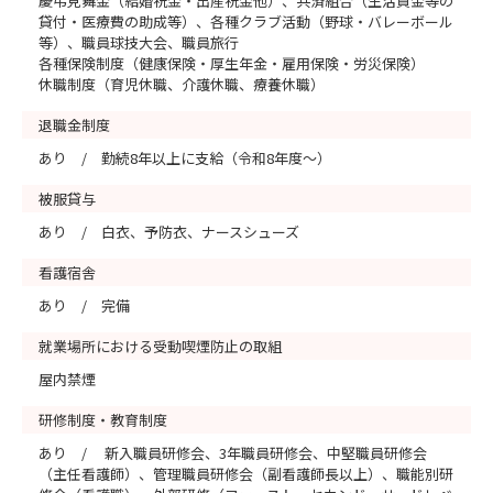
慶弔見舞金（結婚祝金・出産祝金他）、共済組合（生活資金等の
貸付・医療費の助成等）、各種クラブ活動（野球・バレーボール
等）、職員球技大会、職員旅行
各種保険制度（健康保険・厚生年金・雇用保険・労災保険）
休職制度（育児休職、介護休職、療養休職）
退職金制度
あり / 勤続8年以上に支給（令和8年度～）
被服貸与
あり / 白衣、予防衣、ナースシューズ
看護宿舎
あり / 完備
就業場所における受動喫煙防止の取組
屋内禁煙
研修制度・教育制度
あり / 新入職員研修会、3年職員研修会、中堅職員研修会
（主任看護師）、管理職員研修会（副看護師長以上）、職能別研