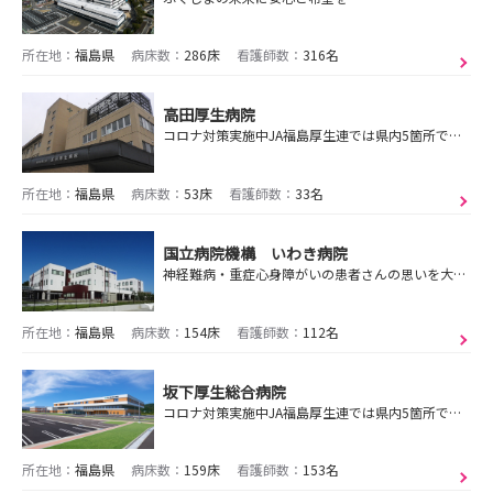
所在地：
福島県
病床数：
286床
看護師数：
316名
高田厚生病院
コロナ対策実施中JA福島厚生連では県内5箇所で病院見学会を受付中！ご希望の病院で、ご参加ください。実習ではイメージできない、入職後の働き方をお伝えします。
所在地：
福島県
病床数：
53床
看護師数：
33名
国立病院機構 いわき病院
神経難病・重症心身障がいの患者さんの思いを大切にし、その人らしく生きるための支援ができるような看護の提供をしています
所在地：
福島県
病床数：
154床
看護師数：
112名
坂下厚生総合病院
コロナ対策実施中JA福島厚生連では県内5箇所で病院見学会を受付中！ご希望の病院で、ご参加ください。実習ではイメージできない、入職後の働き方をお伝えします。
所在地：
福島県
病床数：
159床
看護師数：
153名