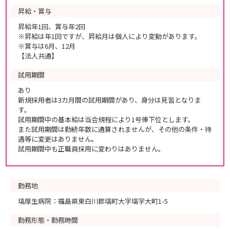
昇給・賞与
昇給年1回、賞与年2回
※昇給は年1回ですが、昇給月は個人により変動があります。
※賞与は6月、12月
【法人共通】
試用期間
あり
新規採用者は3カ月間の試用期間があり、身分は見習となりま
す。
試用期間中の基本給は当会規程により1号俸下位とします。
また試用期間は勤続年数に通算されませんが、その他の条件・待
遇等に変更はありません。
試用期間中も正職員採用に変わりはありません。
勤務地
塙厚生病院：福島県東白川郡塙町大字塙字大町1-5
勤務形態・勤務時間