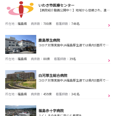
いわき市医療センター
【病院紹介動画公開中！】地域から信頼され、進歩し続ける病院を目指して。ワークライフバランスを重視し、働き続けられる職場環境づくりに力を入れています！
所在地：
福島県
病床数：
700床
看護師数：
746名
鹿島厚生病院
コロナ対策実施中JA福島厚生連では県内5箇所で病院見学会を受付中！ご希望の病院で、ご参加ください。実習ではイメージできない、入職後の働き方をお伝えします。
所在地：
福島県
病床数：
80床
看護師数：
39名
白河厚生総合病院
コロナ対策実施中JA福島厚生連では県内5箇所で病院見学会を受付中！ご希望の病院で、ご参加ください。実習ではイメージできない、入職後の働き方をお伝えします。
所在地：
福島県
病床数：
459床
看護師数：
341名
福島赤十字病院
ふくしまの未来に安心と希望を