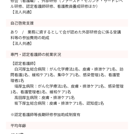
修会（看護職）、外部研修（ファースト・セカンド・サードレベ
ル研修、認定看護師研修、看護教員養成研修ほか）
【法人共通】
自己啓発支援
あり / 業務に資するとして会が認めた外部研修会に係る受講
料等の参加費用の助成
【法人共通】
専門・認定看護師の就業状況
【認定看護師】
白河厚生総合病院：がん化学療法1名、皮膚・排泄ケア1名、訪
問看護1名、緩和ケア1名、集中ケア1名、感染管理1名、看護管
理者1名
塙厚生病院：がん化学療法1名、皮膚・排泄ケア1名、感染管理
1名、看護管理者1名、緩和ケア1名
高田厚生病院：皮膚・排泄ケア1名
坂下厚生総合病院：皮膚・排泄ケア1名、認知症1名
※認定看護師等長期研修参加助成制度有
平均年齢