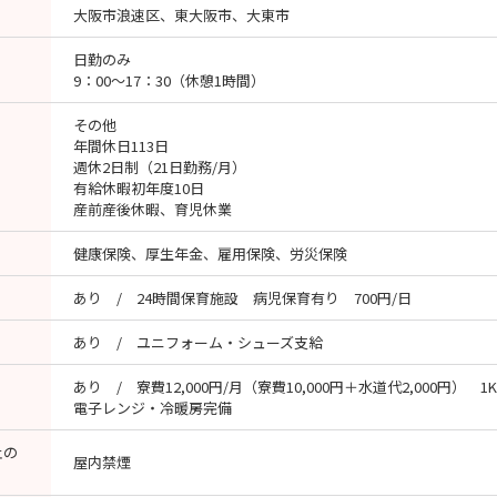
大阪市浪速区、東大阪市、大東市
日勤のみ
9：00～17：30（休憩1時間）
その他
年間休日113日
週休2日制（21日勤務/月）
有給休暇初年度10日
産前産後休暇、育児休業
健康保険、厚生年金、雇用保険、労災保険
あり / 24時間保育施設 病児保育有り 700円/日
あり / ユニフォーム・シューズ支給
あり / 寮費12,000円/月（寮費10,000円＋水道代2,000円
電子レンジ・冷暖房完備
止の
屋内禁煙