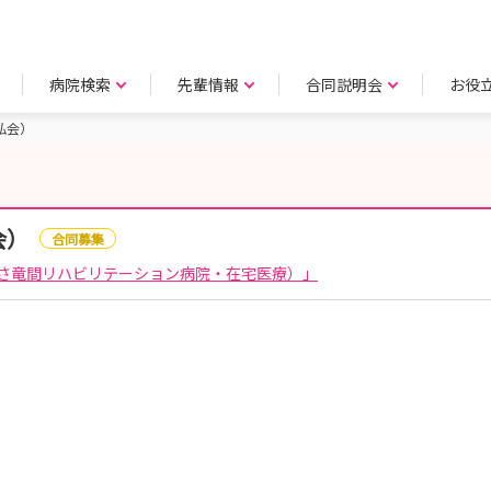
病院検索
先輩情報
合同説明会
お役
弘会）
会）
合同募集
さ竜間リハビリテーション病院・在宅医療）」