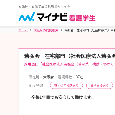
看護師・看護学生の就職情報サイト
ホーム
大阪府の病院検索
若弘会 在宅部門（社会医療法人若
若弘会 在宅部門（社会医療法人若弘
採用窓口「社会医療法人若弘会（若草第一病院・わかく
所在地：
大阪府
看護師数：
37名
制度待遇：
寮・住宅補助あり
資格支援あり
卒後1年目でも安心して働けます。