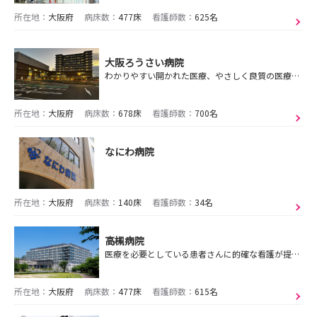
所在地：
大阪府
病床数：
477床
看護師数：
625名
大阪ろうさい病院
わかりやすい開かれた医療、やさしく良質の医療を実践
所在地：
大阪府
病床数：
678床
看護師数：
700名
なにわ病院
所在地：
大阪府
病床数：
140床
看護師数：
34名
高槻病院
医療を必要としている患者さんに的確な看護が提供できる力が身につく仕事環境！「ワークライフバランス」を重視した”働く自分・生活を楽しむ自分づくり”を大切にします
所在地：
大阪府
病床数：
477床
看護師数：
615名