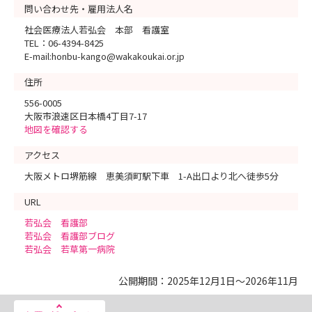
問い合わせ先・雇用法人名
社会医療法人若弘会 本部 看護室
TEL：06-4394-8425
E-mail:honbu-kango@wakakoukai.or.jp
住所
556-0005
大阪市浪速区日本橋4丁目7-17
地図を確認する
アクセス
大阪メトロ堺筋線 恵美須町駅下車 1-A出口より北へ徒歩5分
URL
若弘会 看護部
若弘会 看護部ブログ
若弘会 若草第一病院
公開期間：2025年12月1日～2026年11月