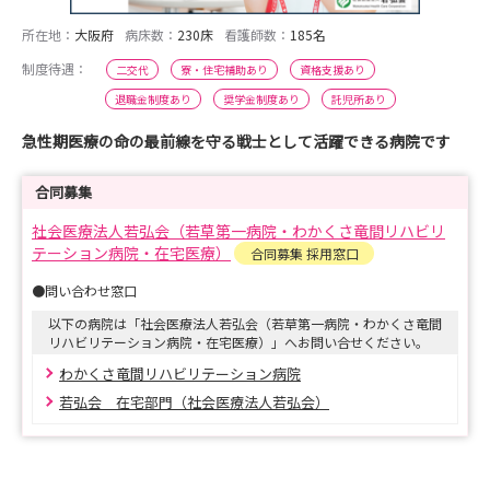
所在地：
大阪府
病床数：
230床
看護師数：
185名
制度待遇：
二交代
寮・住宅補助あり
資格支援あり
退職金制度あり
奨学金制度あり
託児所あり
急性期医療の命の最前線を守る戦士として活躍できる病院です
合同募集
社会医療法人若弘会（若草第一病院・わかくさ竜間リハビリ
テーション病院・在宅医療）
合同募集 採用窓口
●問い合わせ窓口
以下の病院は「社会医療法人若弘会（若草第一病院・わかくさ竜間
リハビリテーション病院・在宅医療）」へお問い合せください。
わかくさ竜間リハビリテーション病院
若弘会 在宅部門（社会医療法人若弘会）