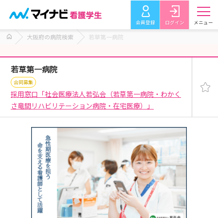
会員登録
ログイン
メニュー
大阪府の病院検索
若草第一病院
若草第一病院
合同募集
採用窓口「社会医療法人若弘会（若草第一病院・わかく
さ竜間リハビリテーション病院・在宅医療）」