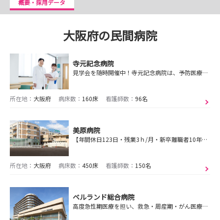
概要・採用データ
大阪府の民間病院
寺元記念病院
見学会を随時開催中！寺元記念病院は、予防医療から高度急性期医療、在宅復帰へのリハビリまで幅広い医療に携わっています。
所在地：
大阪府
病床数：
160床
看護師数：
96名
美原病院
【年間休日123日・残業3ｈ/月・新卒離職者10年間0人】優しさを大切にした、あたたかく思いやりのある医療・看護の提供。
所在地：
大阪府
病床数：
450床
看護師数：
150名
ベルランド総合病院
高度急性期医療を担い、救急・周産期・がん医療などの専門医療に注力している、元気と笑顔が溢れる病院です！平成26年に新築し、治療・療養環境もさらに充実しました。