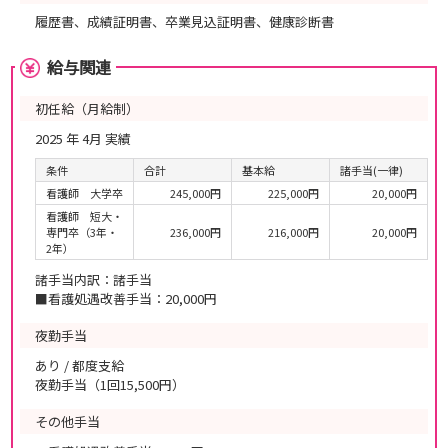
履歴書、成績証明書、卒業見込証明書、健康診断書
給与関連
初任給（月給制）
2025 年 4月 実績
条件
合計
基本給
諸手当(一律)
看護師 大学卒
245,000円
225,000円
20,000円
看護師 短大・
専門卒（3年・
236,000円
216,000円
20,000円
2年）
諸手当内訳：諸手当
■看護処遇改善手当：20,000円
夜勤手当
あり / 都度支給
夜勤手当（1回15,500円）
その他手当