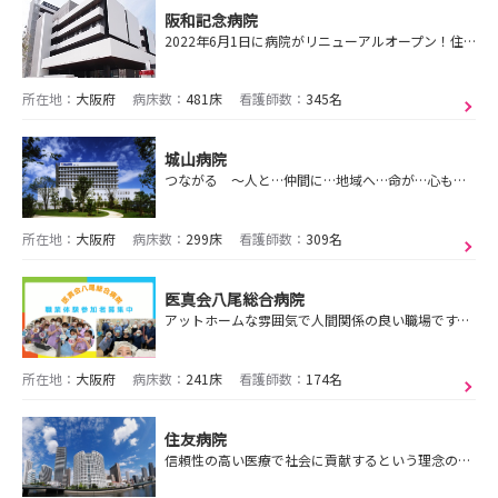
阪和記念病院
2022年6月1日に病院がリニューアルオープン！住吉区にある急性疾患から回復期、慢性期を包括するケアミックス型病院
所在地：
大阪府
病床数：
481床
看護師数：
345名
城山病院
つながる ～人と…仲間に…地域へ…命が…心も…～
所在地：
大阪府
病床数：
299床
看護師数：
309名
医真会八尾総合病院
アットホームな雰囲気で人間関係の良い職場です。病院見学からどうぞお越しください★
所在地：
大阪府
病床数：
241床
看護師数：
174名
住友病院
信頼性の高い医療で社会に貢献するという理念のもと、ホスピタリティを重視した温かい心で看護を実践しています。