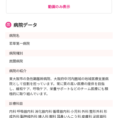
動画のみ表示
病院データ
病院名
若草第一病院
病院種別
民間病院
病院の紹介
東大阪市の急性期基幹病院、大阪府中河内圏域の地域医療支援病
院として役割を担っています。常に質の高い医療の提供を目指
し、緩和ケア、呼吸ケア、栄養サポートなどのチーム医療にも積
極的に取り組んでいます。
診療科目
内科 呼吸器内科 消化器内科 循環器内科 小児科 外科 整形外科 形
成外科 脳神経外科 婦人科 眼科 耳鼻いんこう科 皮膚科 泌尿器科