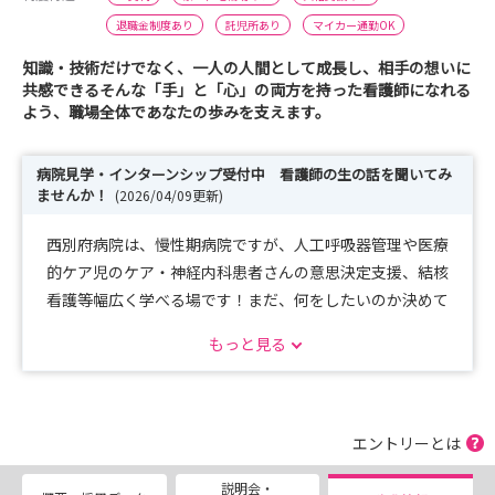
退職金制度あり
託児所あり
マイカー通勤OK
知識・技術だけでなく、一人の人間として成長し、相手の想いに
共感できるそんな「手」と「心」の両方を持った看護師になれる
よう、職場全体であなたの歩みを支えます。
病院見学・インターンシップ受付中 看護師の生の話を聞いてみ
ませんか！
(2026/04/09更新)
西別府病院は、慢性期病院ですが、人工呼吸器管理や医療
的ケア児のケア・神経内科患者さんの意思決定支援、結核
看護等幅広く学べる場です！まだ、何をしたいのか決めて
なくても色々な看護支援を経験することができ、それも
もっと見る
「じっくりと」学べます。人に向き合い看護師としての基
盤をぜひ西別府病院で学んでいきませんか！
エントリーとは
説明会・