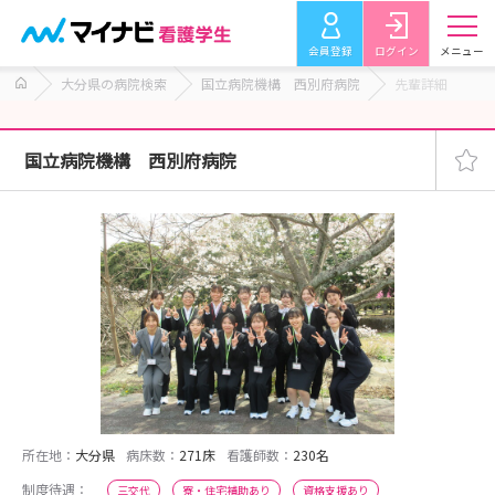
会員登録
ログイン
メニュー
大分県の病院検索
国立病院機構 西別府病院
先輩詳細
国立病院機構 西別府病院
所在地：
大分県
病床数：
271床
看護師数：
230名
制度待遇：
三交代
寮・住宅補助あり
資格支援あり