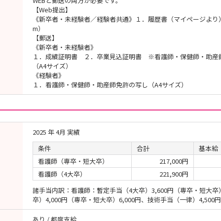
WEBと郵送の両方が必要です。
【Web提出】
《新卒者・未経験者／経験者共通》１．履歴書（マイページより）
m）
【郵送】
《新卒者・未経験者》
１．成績証明書 ２．卒業見込証明書 ※看護師・保健師・助産
（A4サイズ）
《経験者》
１．看護師・保健師・助産師免許の写し（A4サイズ）
2025 年 4月 実績
条件
合計
基本給
看護師（専卒・短大卒）
217,000円
看護師（4大卒）
221,900円
諸手当内訳：看護師：暫定手当（4大卒）3,600円（専卒・短大卒）
卒）4,000円（専卒・短大卒）6,000円、技術手当（一律）4,500円
あり / 都度支給