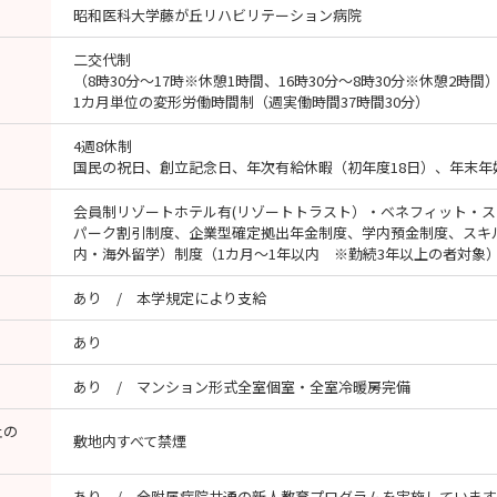
昭和医科大学藤が丘リハビリテーション病院
二交代制
（8時30分～17時※休憩1時間、16時30分～8時30分※休憩2時間
1カ月単位の変形労働時間制（週実働時間37時間30分）
4週8休制
国民の祝日、創立記念日、年次有給休暇（初年度18日）、年末年
会員制リゾートホテル有(リゾートトラスト）・ベネフィット・
パーク割引制度、企業型確定拠出年金制度、学内預金制度、スキ
内・海外留学）制度（1カ月～1年以内 ※勤続3年以上の者対象
あり / 本学規定により支給
あり
あり / マンション形式全室個室・全室冷暖房完備
止の
敷地内すべて禁煙
あり / 全附属病院共通の新人教育プログラムを実施していま