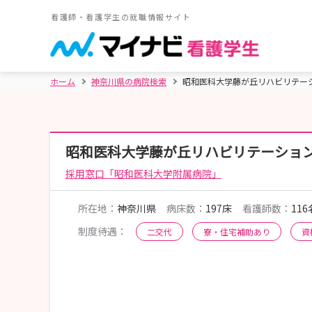
看護師・看護学生の就職情報サイト
ホーム
神奈川県の病院検索
昭和医科大学藤が丘リハビリテー
昭和医科大学藤が丘リハビリテーショ
採用窓口「昭和医科大学附属病院」
所在地：
神奈川県
病床数：
197床
看護師数：
116
制度待遇：
二交代
寮・住宅補助あり
資