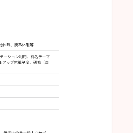
）
始休暇、慶弔休暇等
ステーション利用、有名テーマ
ルアップ休職制度、研修（国
）
す。特徴は全員で新人をサポー