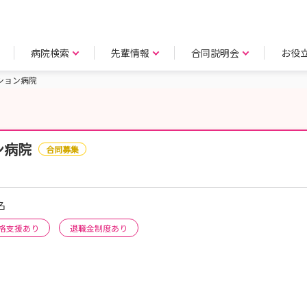
病院検索
先輩情報
合同説明会
お役
ション病院
ン病院
合同募集
名
格支援あり
退職金制度あり