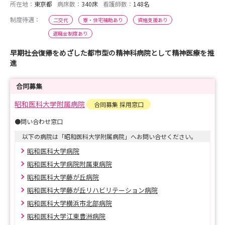
所在地：
東京都
病床数：
340床
看護師数：
148名
制度待遇：
二交代
寮・住宅補助あり
資格支援あり
退職金制度あり
早期社会復帰をめざした都市型の精神科病院として精神医療を推
進
合同募集
昭和医科大学附属病院
合同募集 採用窓口
●問い合わせ窓口
以下の病院は「昭和医科大学附属病院」へお問い合せください。
昭和医科大学病院
昭和医科大学病院附属東病院
昭和医科大学藤が丘病院
昭和医科大学藤が丘リハビリテーション病院
昭和医科大学横浜市北部病院
昭和医科大学江東豊洲病院