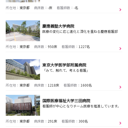
所在地：
東京都
病床数：
-床
看護師数：
-名
慶應義塾大学病院
医療の変化に応じ進化と深化を重ねる慶應看護部
所在地：
東京都
病床数：
950床
看護師数：
1227名
東京大学医学部附属病院
「みて、触れて、考える看護」
所在地：
東京都
病床数：
1218床
看護師数：
1600名
国際医療福祉大学三田病院
看護師が中心となりチーム医療を推進しています。
所在地：
東京都
病床数：
291床
看護師数：
300名