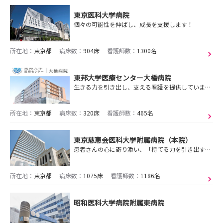
東京医科大学病院
個々の可能性を伸ばし、成長を支援します！
所在地：
東京都
病床数：
904床
看護師数：
1300名
東邦大学医療センター大橋病院
生きる力を引き出し、支える看護を提供しています。目黒区、世田谷区、渋谷区に隣接した立地で、都市型の大学病院としての役割を担っています。
所在地：
東京都
病床数：
320床
看護師数：
465名
東京慈恵会医科大学附属病院（本院）
患者さんの心に寄り添い、「持てる力を引き出す」それが「慈恵の看護」本院は都心の大学病院という恵まれたステージで知識・技術・感性を磨くことができます
所在地：
東京都
病床数：
1075床
看護師数：
1186名
昭和医科大学病院附属東病院