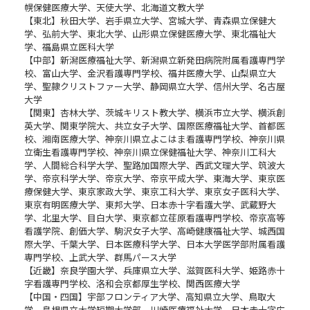
幌保健医療大学、天使大学、北海道文教大学
【東北】秋田大学、岩手県立大学、宮城大学、青森県立保健大
学、弘前大学、東北大学、山形県立保健医療大学、東北福祉大
学、福島県立医科大学
【中部】新潟医療福祉大学、新潟県立新発田病院附属看護専門学
校、富山大学、金沢看護専門学校、福井医療大学、山梨県立大
学、聖隷クリストファー大学、静岡県立大学、信州大学、名古屋
大学
【関東】杏林大学、茨城キリスト教大学、横浜市立大学、横浜創
英大学、関東学院大、共立女子大学、国際医療福祉大学、首都医
校、湘南医療大学、神奈川県立よこはま看護専門学校、神奈川県
立衛生看護専門学校、神奈川県立保健福祉大学、神奈川工科大
学、人間総合科学大学、聖路加国際大学、西武文理大学、筑波大
学、帝京科学大学、帝京大学、帝京平成大学、東海大学、東京医
療保健大学、東京家政大学、東京工科大学、東京女子医科大学、
東京有明医療大学、東邦大学、日本赤十字看護大学、武蔵野大
学、北里大学、目白大学、東京都立荏原看護専門学校、帝京高等
看護学院、創価大学、駒沢女子大学、高崎健康福祉大学、城西国
際大学、千葉大学、日本医療科学大学、日本大学医学部附属看護
専門学校、上武大学、群馬パース大学
【近畿】奈良学園大学、兵庫県立大学、滋賀医科大学、姫路赤十
字看護専門学校、洛和会京都厚生学校、関西医療大学
【中国・四国】宇部フロンティア大学、高知県立大学、鳥取大
学、島根県立大学短期大学部、川崎医療福祉大学、日本赤十字広