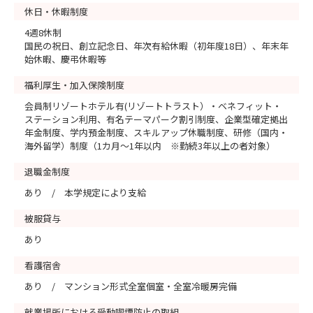
休日・休暇制度
4週8休制
国民の祝日、創立記念日、年次有給休暇（初年度18日）、年末年
始休暇、慶弔休暇等
福利厚生・加入保険制度
会員制リゾートホテル有(リゾートトラスト）・ベネフィット・
ステーション利用、有名テーマパーク割引制度、企業型確定拠出
年金制度、学内預金制度、スキルアップ休職制度、研修（国内・
海外留学）制度（1カ月～1年以内 ※勤続3年以上の者対象）
退職金制度
あり / 本学規定により支給
被服貸与
あり
看護宿舎
あり / マンション形式全室個室・全室冷暖房完備
就業場所における受動喫煙防止の取組