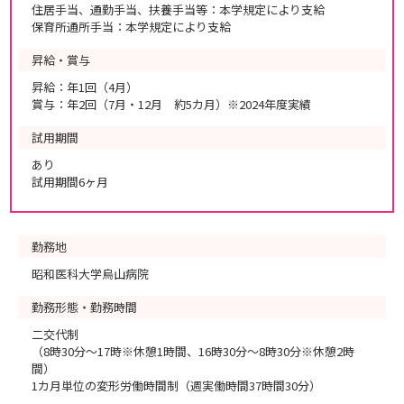
住居手当、通勤手当、扶養手当等：本学規定により支給
保育所通所手当：本学規定により支給
昇給・賞与
昇給：年1回（4月）
賞与：年2回（7月・12月 約5カ月）※2024年度実績
試用期間
あり
試用期間6ヶ月
勤務地
昭和医科大学烏山病院
勤務形態・勤務時間
二交代制
（8時30分～17時※休憩1時間、16時30分～8時30分※休憩2時
間）
1カ月単位の変形労働時間制（週実働時間37時間30分）