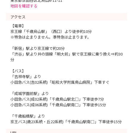
東京都世田谷区北烏山6-11-11
地図を確認する
アクセス
【電車】
京王線「千歳烏山駅」（西口）より徒歩約10分
※特急は止まりません。準特急は止まります。
「新宿」駅より京王線で約20分
「渋谷」駅より井の頭線「明大前」駅で京王線に乗り換え⇒約30
分
【バス】
「吉祥寺駅」より
小田急バス(吉02系統)「昭和大学附属鳥山病院」下車すぐ
「成城学園前駅」より
小田急バス(成02系統)「千歳鳥山駅北□」下車徒歩7分
小田急バス(成06系統)「千歳烏山駅南□」下車徒歩15分
「千歳船橋駅」より
京王バス(歳23系統・丘22系統)「千歳鳥山駅南□」下車徒歩15分
URL