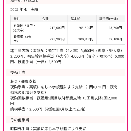
初任給（月給制）
2025 年 4月 実績
条件
合計
基本給
諸手当(一律)
看護師（専卒・
217,000円
203,300円
13,700円
短大卒）
看護師（4大
221,900円
209,800円
12,100円
卒）
諸手当内訳：看護師：暫定手当（4大卒）3,600円（専卒・短大卒）
3,200円、初任給調整手当（4大卒）4,000円（専卒・短大卒）6,000
円、技術手当（一律）4,500円
夜勤手当
あり / 都度支給
夜勤手当：実績に応じ本学規程により支給 （1回8,850円＋夜間
勤務の割増分を支給）
夜勤回数手当：夜勤月5回目以降都度支給（5回目以降1回2,000
円）
病棟手当：3,600円（夜勤1回/月以上で支給）
その他手当
時間外手当：実績に応じ本学規程により支給