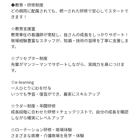
◆教育・研修制度
どの病院に配属されても、統一された研修で安心してスタートで
きます！
☆教育支援室
教育専任の看護師が常駐し、皆さんの成長をしっかりサポート！
現場経験豊富なスタッフが、知識・技術の習得を丁寧に支援しま
す。
☆プリセプター制度
先輩がマンツーマンでサポートしながら、実践力を身につけま
す。
☆e-learning
一人ひとりにIDを付与
いつでも予習・復習ができ、着実にスキルアップ
☆ラダー制度・年間研修
成長段階に合わせた研修＋チェックリストで、自分の成長を確認
しながら確実にレベルアップ
☆ローテーション研修・現場体験
さまざまな医療・介護現場を見学・体験