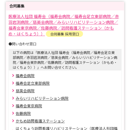
い医療・介護サービスを提供しています。
合同募集
医療法人社団 福寿会（福寿会病院／福寿会足立東部病院／赤
実際の病院の雰囲気や看護師の働く姿を知ることができる
羽岩渕病院／慈英会病院／みらいリハビリテーション病院／
【4時間のお仕事体験】を開催します！
福寿会東京病院／佐藤病院／訪問看護ステーション（かも
め・はくちょう））
合同募集 採用窓口
【会場】
●問い合わせ窓口
福寿会病院
以下の病院は「医療法人社団 福寿会（福寿会病院／福寿会足立東
部病院／赤羽岩渕病院／慈英会病院／みらいリハビリテーション病
院／福寿会東京病院／佐藤病院／訪問看護ステーション（かもめ・
【プログラム内容】
はくちょう））」へお問い合せください。
・病棟見学
福寿会病院
・看護体験
福寿会足立東部病院
・先輩看護師との交流
慈英会病院
・病院食体験
みらいリハビリテーション病院
福寿会東京病院
【開催日】
佐藤病院
7/21～9/30の毎週火～金曜日
かもめ訪問看護ステーション
※祝日を除く
はくちょう訪問看護リハビリステーション（医療法人社団福