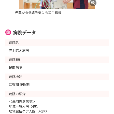
でき、参加して良かったです。
先輩から指導を受ける若手職員
お仕事体験では、ホームページや説明会だけでは分からな
い「福寿会のリアル」を体感できます。
病院データ
将来どのような看護師になりたいかを考えるきっかけとし
病院名
て、ぜひお気軽にご参加ください！
赤羽岩渕病院
皆さまにお会いできることを楽しみにしております。
病院種別
民間病院
病院機能
回復期 慢性期
病院の紹介
＜赤羽岩渕病院＞
地域一般入院（4床）
地域包括ケア入院（46床）