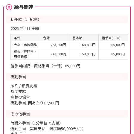
給与関連
初任給（月給制）
2025 年 4月 実績
条件
合計
基本給
諸手当(一律)
大卒・病棟勤務
253,800円
168,800円
85,000円
短大／専門卒・
243,000円
158,000円
85,000円
病棟勤務
諸手当内訳：資格手当（一律）85,000円
夜勤手当
あり / 都度支給
都度支給
病棟の場合
夜勤手当1回あたり17,500円
その他手当
時間外手当（1分単位で支給）
通勤手当（実費支給 限度額50,000円/月）