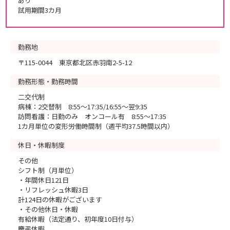
あり
試用期間3カ月
勤務地
〒115-0044 東京都北区赤羽南2-5-12
勤務形態・勤務時間
二交代制
病棟：2交替制 8:55～17:35/16:55～翌9:35
訪問看護：日勤のみ オンコール有 8:55～17:35
1カ月単位の変形労働時間制（週平均37.5時間以内）
休日・休暇制度
その他
シフト制（月単位）
・年間休日121日
・リフレッシュ休暇3日
計124日の休暇がございます
・その他休日・休暇
有給休暇（法定通り、初年度10日付与）
慶弔休暇