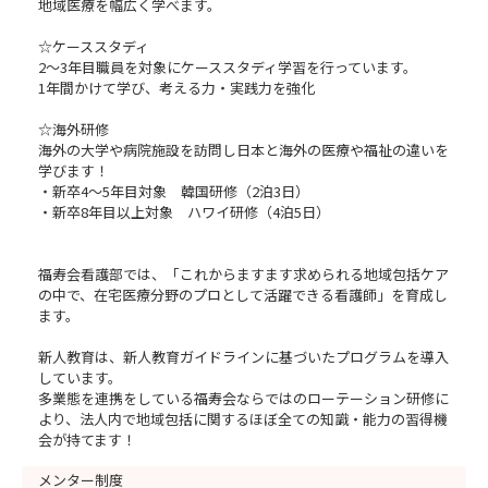
地域医療を幅広く学べます。
☆ケーススタディ
2～3年目職員を対象にケーススタディ学習を行っています。
1年間かけて学び、考える力・実践力を強化
☆海外研修
海外の大学や病院施設を訪問し日本と海外の医療や福祉の違いを
学びます！
・新卒4～5年目対象 韓国研修（2泊3日）
・新卒8年目以上対象 ハワイ研修（4泊5日）
福寿会看護部では、「これからますます求められる地域包括ケア
の中で、在宅医療分野のプロとして活躍できる看護師」を育成し
ます。
新人教育は、新人教育ガイドラインに基づいたプログラムを導入
しています。
多業態を連携をしている福寿会ならではのローテーション研修に
より、法人内で地域包括に関するほぼ全ての知識・能力の習得機
会が持てます！
メンター制度