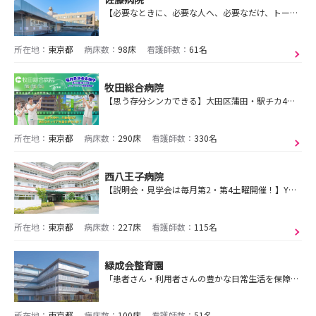
【必要なときに、必要な人へ、必要なだけ、トータルにサービスを提供していく】を理念に、急性期～在宅まで多職種で連職し福寿会グループ全体で医療・介護サービスを提供！
所在地：
東京都
病床数：
98床
看護師数：
61名
牧田総合病院
【思う存分シンカできる】大田区蒲田・駅チカ4分・寮完備(最長10年)！勤務は7時間15分！ワークライフバランス抜群！教育制度充実・研修費補助有！牧田っていいよ！
所在地：
東京都
病床数：
290床
看護師数：
330名
西八王子病院
【説明会・見学会は毎月第2・第4土曜開催！】YMG／東京都八王子の精神科・内科・人工透析病院で精神の専門家として『心』の看護を学びましょう！男性看護師が多数活躍
所在地：
東京都
病床数：
227床
看護師数：
115名
緑成会整育園
「患者さん・利用者さんの豊かな日常生活を保障し、医療チームが支える。」
所在地：
東京都
病床数：
100床
看護師数：
51名