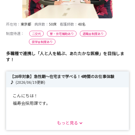
所在地：
東京都
病床数：
50床
看護師数：
48名
制度待遇：
二交代
寮・住宅補助あり
退職金制度あり
奨学金制度あり
多職種で連携し「人と人を結ぶ、あたたかな医療」を目指しま
す！
【28卒対象】急性期～在宅まで学べる！4時間のお仕事体験
♪
(2026/06/19更新)
こんにちは！
福寿会採用課です。
急性期・回復期・在宅看護に興味のある方へ。
もっと見る
福寿会では、急性期から回復期、在宅医療まで切れ目のな