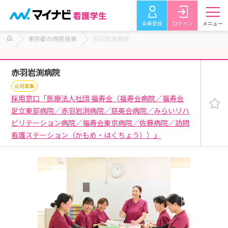
会員登録
ログイン
メニュー
東京都の病院検索
赤羽岩渕病院
赤羽岩渕病院
合同募集
採用窓口「医療法人社団 福寿会（福寿会病院／福寿会
足立東部病院／赤羽岩渕病院／慈英会病院／みらいリハ
ビリテーション病院／福寿会東京病院／佐藤病院／訪問
看護ステーション（かもめ・はくちょう））」