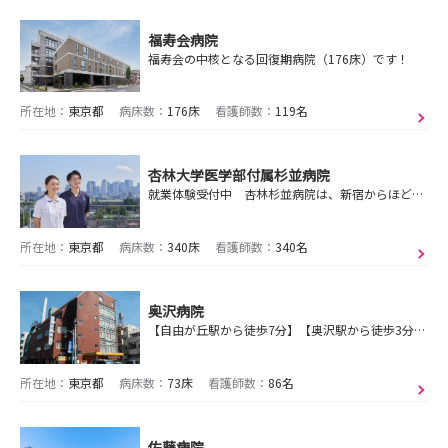
福寿会病院
福寿会の中核となる回復期病院（176床）です！
所在地：
東京都
病床数：
176床
看護師数：
119名
杏林大学医学部付属杉並病院
就業体験受付中 杏林杉並病院は、新宿からほど近い緑多い環境にあるあたたかな病院です！ぜひ一度遊びにいらっしゃいませんか？
所在地：
東京都
病床数：
340床
看護師数：
340名
奥沢病院
【自由が丘駅から徒歩7分】【奥沢駅から徒歩3分】のアクセスの良い好立地です。見学へ是非お越しください。
所在地：
東京都
病床数：
73床
看護師数：
86名
佐藤病院