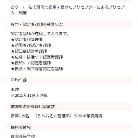
あり / 法人研修で認定を受けたプリセプターによるプリセプ
ター制度
専門・認定看護師の就業状況
認定看護師が在籍しております。
★認定看護管理者
★訪問看護認定看護師
★認知症認定看護師
★皮膚・排泄ケア認定看護師
★緩和ケア認定看護師
★摂食・嚥下障害認定看護師
平均年齢
41歳
※2025年11月末時点
前年度の新卒採用実績数
新卒125名 （うち77名が看護師）※2026年度実績
採用実績校
愛国高等学校