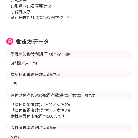
山形県立山辺高等学校
了徳寺大学
蕨戸田市医師会看護専門学校 等
働き方データ
所定外労働時間(月平均)
※前年実績
5時間／月平均
有給休暇取得日数
※前年平均
7日
育休対象者および取得者数(男性／女性)
※前年度
「育休対象者数(男性20／女性20)」
「育休取得者数(男性20／女性20)」
女性育児休暇取得率100％です。
女性管理職の割合
※前年度
53％