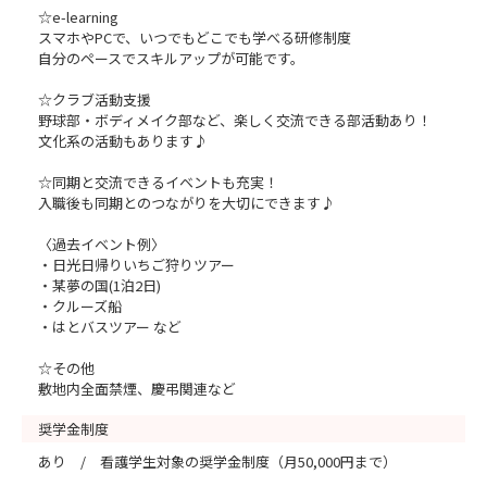
☆e-learning
スマホやPCで、いつでもどこでも学べる研修制度
自分のペースでスキルアップが可能です。
☆クラブ活動支援
野球部・ボディメイク部など、楽しく交流できる部活動あり！
文化系の活動もあります♪
☆同期と交流できるイベントも充実！
入職後も同期とのつながりを大切にできます♪
〈過去イベント例〉
・日光日帰りいちご狩りツアー
・某夢の国(1泊2日)
・クルーズ船
・はとバスツアー など
☆その他
敷地内全面禁煙、慶弔関連など
奨学金制度
あり / 看護学生対象の奨学金制度（月50,000円まで）