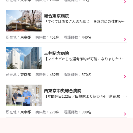
総合東京病院
「すべては患者さんのために」を理念に急性期から回復期、退院後の生活まで一気通貫した医療・福祉サービスを提供する地域密着型病院です！!
所在地：
東京都
病床数：
451床
看護師数：
440名
三井記念病院
【マイナビからも選考予約が可能になりました！】秋葉原駅徒歩７分／最新・最良の医療を提供する急性期病院／“よく学び、働き、休み、遊ぶ” 自律した看護師を目指す
所在地：
東京都
病床数：
482床
看護師数：
570名
西東京中央総合病院
【年間休日122日／田無駅より徒歩7分「新宿駅」まで電車で1本20分と良アクセス◎新築移転予定／ICT化で働きやすい環境】地域に寄り添う優しく強いチームづくり
所在地：
東京都
病床数：
270床
看護師数：
300名