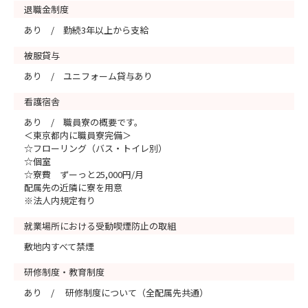
退職金制度
あり / 勤続3年以上から支給
被服貸与
あり / ユニフォーム貸与あり
看護宿舎
あり / 職員寮の概要です。
＜東京都内に職員寮完備＞
☆フローリング（バス・トイレ別）
☆個室
☆寮費 ずーっと25,000円/月
配属先の近隣に寮を用意
※法人内規定有り
就業場所における受動喫煙防止の取組
敷地内すべて禁煙
研修制度・教育制度
あり / 研修制度について（全配属先共通）