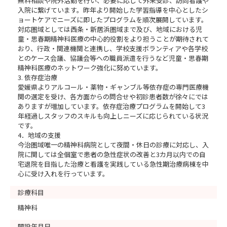
無料相談や院外活動を行い、必要に応じて外来受診、訪問看護や
入院に繋げています。昨年より開始した学習指導を中心としたシ
ョートケアでニーズに即したプログラムを順次展開しています。
対応圏域としては西条・新居浜圏域まで及び、地域における児
童・思春期精神科医療の中心的役割をより担うことが期待されて
おり、行政・関連機関と連携し、学校支援ボランティアや各学校
とのケース会議、協議会等への職員派遣を行うなど児童・思春期
精神科医療のネットワーク強化に努めています。
3. 依存症治療
愛媛県よりアルコール・薬物・ギャンブル等依存症の専門医療機
関の選定を受け、各方面からの問合せや初診患者数が徐々にでは
ありますが増加しています。依存症治療プログラムを開始して3
年経過しスタッフのスキルも向上しニーズに応じられている状況
です。
4．地域の支援
今治圏域唯一の精神科病院として夜間・休日の診療に対応し、入
院に関しては全個室で患者の急性症状の改善と3カ月以内での自
宅退院を目指した治療と看護を実践している急性期治療病棟を中
心に受け入れを行っています。
診療科目
精神科
開設年月日