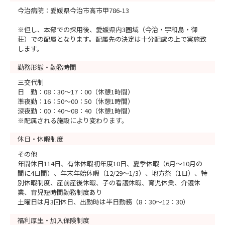
今治病院：愛媛県今治市高市甲786-13
※但し、本部での採用後、愛媛県内3圏域（今治・宇和島・御
荘）での配属となります。配属先の決定は十分配慮の上で実施致
します。
勤務形態・勤務時間
三交代制
日 勤：08：30～17：00（休憩1時間）
準夜勤：16：50～00：50（休憩1時間）
深夜勤：00：40～08：40（休憩1時間）
※配属される施設により変わります。
休日・休暇制度
その他
年間休日114日、有休休暇初年度10日、夏季休暇（6月～10月の
間に4日間）、年末年始休暇（12/29～1/3）、地方祭（1日）、特
別休暇制度、産前産後休暇、子の看護休暇、育児休業、介護休
業、育児短時間勤務制度あり
土曜日は月3回休日、出勤時は半日勤務（8：30～12：30）
福利厚生・加入保険制度