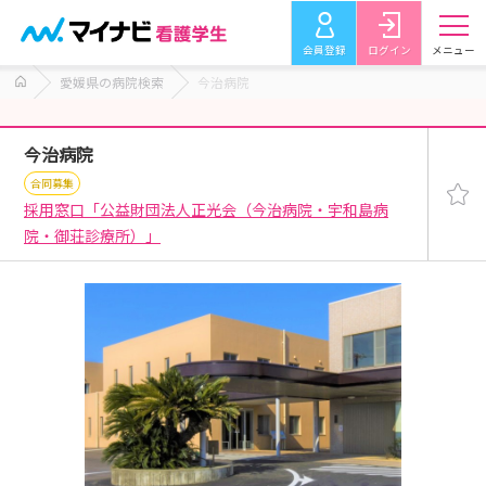
会員登録
ログイン
メニュー
愛媛県の病院検索
今治病院
今治病院
合同募集
採用窓口「公益財団法人正光会（今治病院・宇和島病
院・御荘診療所）」