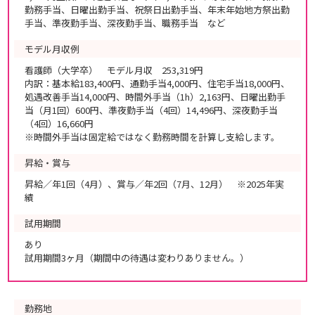
勤務手当、日曜出勤手当、祝祭日出勤手当、年末年始地方祭出勤
手当、準夜勤手当、深夜勤手当、職務手当 など
モデル月収例
看護師（大学卒） モデル月収 253,319円
内訳：基本給183,400円、通勤手当4,000円、住宅手当18,000円、
処遇改善手当14,000円、時間外手当（1h）2,163円、日曜出勤手
当（月1回）600円、準夜勤手当（4回）14,496円、深夜勤手当
（4回）16,660円
※時間外手当は固定給ではなく勤務時間を計算し支給します。
昇給・賞与
昇給／年1回（4月）、賞与／年2回（7月、12月） ※2025年実
績
試用期間
あり
試用期間3ヶ月（期間中の待遇は変わりありません。）
勤務地