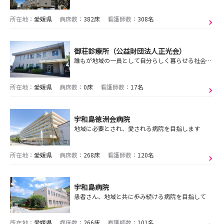
所在地：
愛媛県
病床数：
382床
看護師数：
308名
御荘診療所（公益財団法人正光会）
誰もが地域の一員として自分らしく暮らせる社会づくりを目指して
所在地：
愛媛県
病床数：
0床
看護師数：
17名
宇和島徳洲会病院
地域に必要とされ、愛される病院を目指します
所在地：
愛媛県
病床数：
268床
看護師数：
120名
宇和島病院
患者さん、地域と共に歩み続ける病院を目指して
所在地：
愛媛県
病床数：
266床
看護師数：
101名