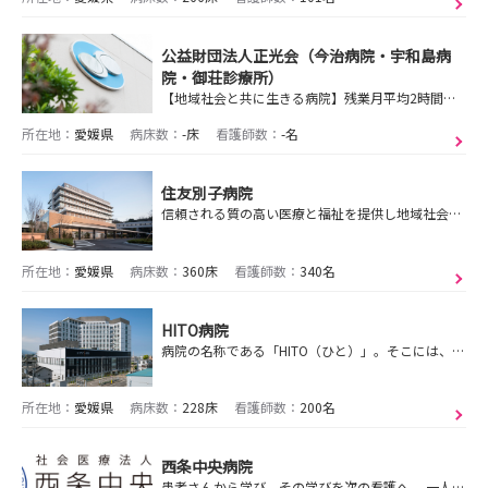
公益財団法人正光会（今治病院・宇和島病
院・御荘診療所）
【地域社会と共に生きる病院】残業月平均2時間／有休取得率89.8％／産休・育休復帰率100％
所在地：
愛媛県
病床数：
-床
看護師数：
-名
住友別子病院
信頼される質の高い医療と福祉を提供し地域社会に貢献します。
所在地：
愛媛県
病床数：
360床
看護師数：
340名
HITO病院
病院の名称である「HITO（ひと）」。そこには、病を診るだけでなく人を診る医療でありたいという私たちの思いを込めています。コンセプトは「いきるを支える」。
所在地：
愛媛県
病床数：
228床
看護師数：
200名
西条中央病院
患者さんから学び、その学びを次の看護へ。 一人ひとりが考え、成長していける病院です。