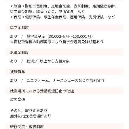
＜制度＞財形貯蓄制度、退職金制度、表彰制度、定期健康診断、
奨学育英制度、職員互助会、制服貸与 など
＜保険＞健康保険、厚生年金保険、雇用保険、労災保険 など
奨学金制度
あり / 奨学金制度（30,000円/月～150,000/月）
※資格取得後の勤務実態により奨学金返済免除規程あり
退職金制度
あり / 勤続1年以上から支給対象
被服貸与
あり / ユニフォーム、ナースシューズなどを無料貸与
就業場所における受動喫煙防止の取組
屋内禁煙
その他、取り組みあり
屋外に指定喫煙場所あり
研修制度・教育制度