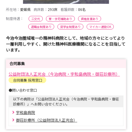
所在地：
愛媛県
病床数：
293床
看護師数：
86名
制度待遇：
三交代
寮・住宅補助あり
資格支援あり
退職金制度あり
奨学金制度あり
マイカー通勤OK
今治今治圏域唯一の精神科病院として、地域の方々にとってより
一層利用しやすく、開けた精神科医療機関になることを目指して
います。
合同募集
公益財団法人正光会（今治病院・宇和島病院・御荘診療所）
合同募集 採用窓口
●問い合わせ窓口
以下の病院は「公益財団法人正光会（今治病院・宇和島病院・御荘
診療所）」へお問い合せください。
宇和島病院
御荘診療所（公益財団法人正光会）