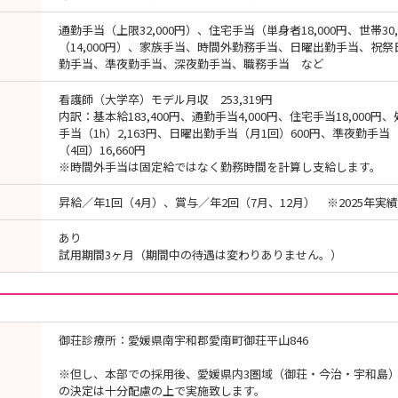
通勤手当（上限32,000円）、住宅手当（単身者18,000円、世帯3
（14,000円）、家族手当、時間外勤務手当、日曜出勤手当、祝
勤手当、準夜勤手当、深夜勤手当、職務手当 など
看護師（大学卒）モデル月収 253,319円
内訳：基本給183,400円、通勤手当4,000円、住宅手当18,000円
手当（1h）2,163円、日曜出勤手当（月1回）600円、準夜勤手当（
（4回）16,660円
※時間外手当は固定給ではなく勤務時間を計算し支給します。
昇給／年1回（4月）、賞与／年2回（7月、12月） ※2025年実績
あり
試用期間3ヶ月（期間中の待遇は変わりありません。）
御荘診療所：愛媛県南宇和郡愛南町御荘平山846
※但し、本部での採用後、愛媛県内3圏域（御荘・今治・宇和島
の決定は十分配慮の上で実施致します。