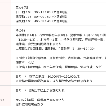
三交代制
日 勤：08：30～17：00（休憩1時間）
準夜勤：16：50～00：50（休憩1時間）
深夜勤：00：40～08：40（休憩1時間）
その他
年間休日114日、有休休暇初年度10日、夏季休暇（6月～10月の
（12/29～1/3）、地方祭（1日）、特別休暇制度、産前産後休
護休業、育児短時間勤務制度あり
土曜日は月3回休日、出勤時は半日勤務（8：30～12：30）
＜制度＞財形貯蓄制度、退職金制度、表彰制度、定期健康診断、
服貸与 など
＜保険＞健康保険、厚生年金保険、雇用保険、労災保険 など
あり / 奨学金制度（30,000/月～150,000/月）
※資格取得後の勤務実態により奨学金返済免除規程あり
あり / 勤続1年以上から支給対象
止の
屋内原則禁煙 喫煙専用室設置あり
屋外に喫煙場所あり