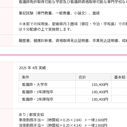
看護師免許取得可能な学部及び看護師資格取得可能な専門学校な
筆記試験（専門教養、一般教養、小論文）、面接
※本部での採用後、愛媛県内３圏域（御荘・今治・宇和島）での
は十分配慮の上で実施致します。
履歴書、健康診断書、資格取得見込証明書、卒業見込証明書、成
2025 年 4月 実績
条件
合計
基本給
看護師・大学卒
183,400円
看護師・3年課程卒
180,400円
看護師・2年課程卒
180,400円
あり / 都度支給
準夜勤務手当＝（時間給×0.25×2.84）＋一律2.600円
深夜勤務手当＝（時間給×0.25×4.34）＋一律2.600円