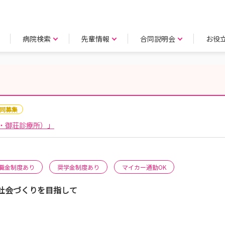
病院検索
先輩情報
合同説明会
お役
同募集
・御荘診療所）」
職金制度あり
奨学金制度あり
マイカー通勤OK
社会づくりを目指して