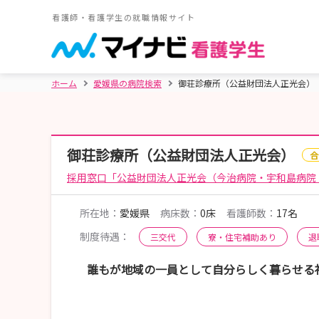
看護師・看護学生の就職情報サイト
ホーム
愛媛県の病院検索
御荘診療所（公益財団法人正光会）
御荘診療所（公益財団法人正光会）
合
採用窓口「公益財団法人正光会（今治病院・宇和島病院
所在地：
愛媛県
病床数：
0床
看護師数：
17名
制度待遇：
三交代
寮・住宅補助あり
退
誰もが地域の一員として自分らしく暮らせる