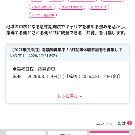
退職金制度あり
奨学金制度あり
託児所あり
マイカー通勤OK
地域の中核となる急性期病院でキャリアを積める強みを活かし、
指導する側とされる側が共に成長できる「共育」を目指します。
【2027年度採用】看護師募集中！8月就業体験参加者も募集して
います！
(2026/07/21更新)
◆選考日程・応募締切
第4回 2026年8月29日(土)【締切：2026年8月14日(金)】
詳細はマイナビ看護学生または病院ホームページからご確
もっと見る
認ください。
https://saiseikai-
kango.com/nurse_midewife_new2027/nurse-
job2027.html
エントリーとは