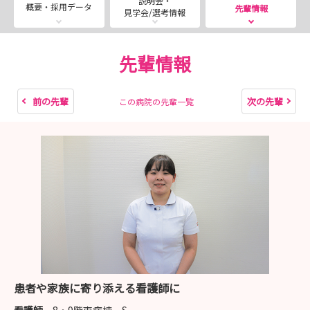
説明会・
概要・採用データ
先輩情報
見学会/選考情報
◆就業体験（旧インターンシップ）
2026年8月5日(水)・6日(木)・7日(金)に実施いたします。
部署での看護体験や先輩職員との交流会を予定しておりま
先輩情報
す。
実際の病院の雰囲気が体験できる人気のイベントです！
前の先輩
次の先輩
この病院の先輩一覧
ぜひお気軽にお申込みください。
お申込みは病院ホームページから！
https://saiseikai-
kango.com/internship_tour/internship_tour.html
患者や家族に寄り添える看護師に