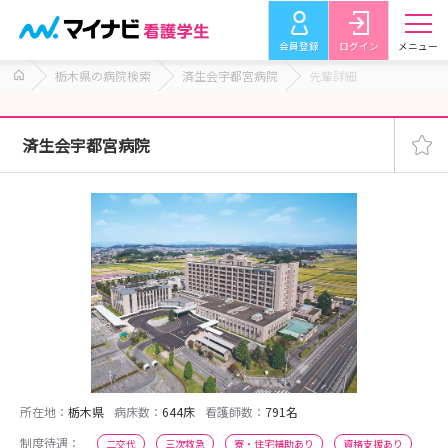
会員登録
ログイン
メニュー
栃木県の病院検索
済生会宇都宮病院
先輩詳細
済生会宇都宮病院
所在地：
栃木県
病床数：
644床
看護師数：
791名
制度待遇：
二交代
三次救急
寮・住宅補助あり
資格支援あり