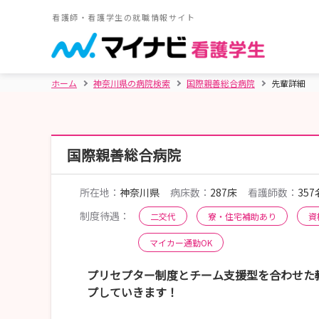
看護師・看護学生の就職情報サイト
ホーム
神奈川県の病院検索
国際親善総合病院
先輩詳細
国際親善総合病院
所在地：
神奈川県
病床数：
287床
看護師数：
357
制度待遇：
二交代
寮・住宅補助あり
資
マイカー通勤OK
プリセプター制度とチーム支援型を合わせた
プしていきます！