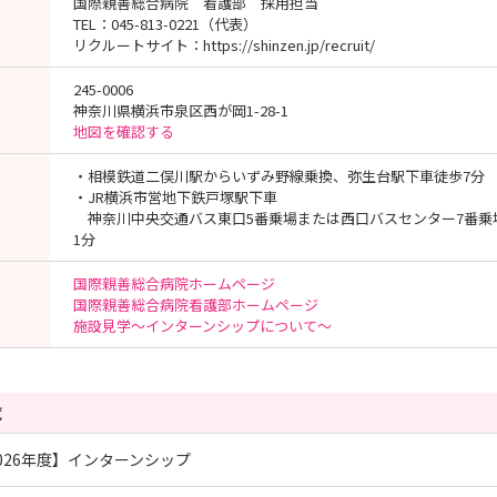
国際親善総合病院 看護部 採用担当
TEL：045-813-0221（代表）
リクルートサイト：https://shinzen.jp/recruit/
245-0006
神奈川県横浜市泉区西が岡1-28-1
地図を確認する
・相模鉄道二俣川駅からいずみ野線乗換、弥生台駅下車徒歩7分
・JR横浜市営地下鉄戸塚駅下車
神奈川中央交通バス東口5番乗場または西口バスセンター7番乗
1分
国際親善総合病院ホームページ
国際親善総合病院看護部ホームページ
施設見学～インターンシップについて～
覧
26年度】インターンシップ