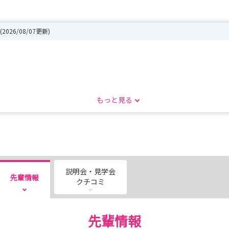
(2026/08/07更新)
てみませんか？
もっと見る
、事前にお伺いした希望部署の見学や、希望者には寮見学も実施いたし
ログラムをご用意しています。
説明会・見学会
先輩情報
クチコミ
先輩情報