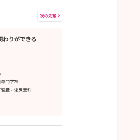
次の先輩
関わりができる
県
護専門学校
／腎臓・泌尿器科