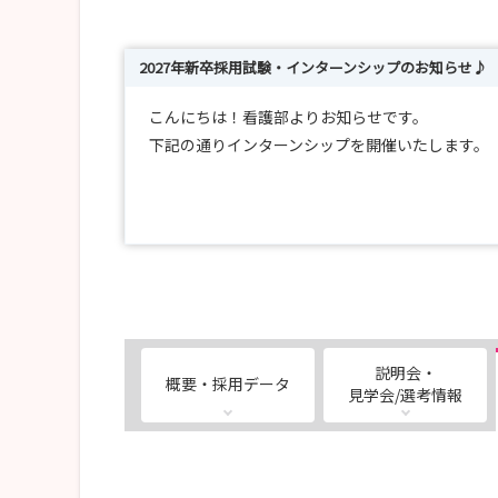
2027年新卒採用試験・インターンシップのお知らせ♪
こんにちは！看護部よりお知らせです。
下記の通りインターンシップを開催いたします。
実際の看護現場の空気感や病院の雰囲気を体感し
当日は看護部・病院の説明、院内見学だけでなく
「ここで働く自分」をイメージできる充実したプ
☆2026年度インターンシップ☆
【日程】8/13(木)・8/20(木)
【時間】9：00-12：30（8：45受付開始）
説明会・
概要・採用データ
【内容】
見学会/選考情報
・病院、看護部説明
・院内見学ツアー
・病棟見学