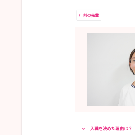
・寮見学
前の先輩
★2027年新卒採用試験★
【日程】8/18(火)・8/19(水)・8/24(月)・8/25(火)・
【時間】9：00-12：00
詳細・お申込みは、マイナビ看護学生、または当
みなさまのご応募お待ちしております。
入職を決めた理由は？