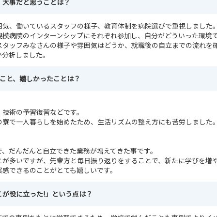
、大事だと思うことは？
囲気、働いているスタッフの様子、教育体制を病院選びで重視しました
規模病院のインターンシップにそれぞれ参加し、自分がどういった環境
スタッフみなさんの様子や雰囲気はどうか、就職後の自立までの流れを
か分析しました。
たこと、嬉しかったことは？
、技術の予習復習などです。
の寮で一人暮らしを始めたため、生活リズムの整え方にも苦労しました
で、だんだんと自立できた業務が増えてきた事です。
とが多いですが、先輩方と毎日振り返りをすることで、新たに学びを増
実感できるのことがとても嬉しいです。
こが役に立った!」という点は？