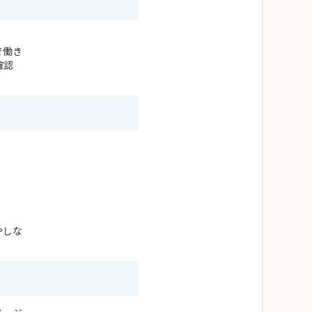
。
で働き
確認
。
やしな