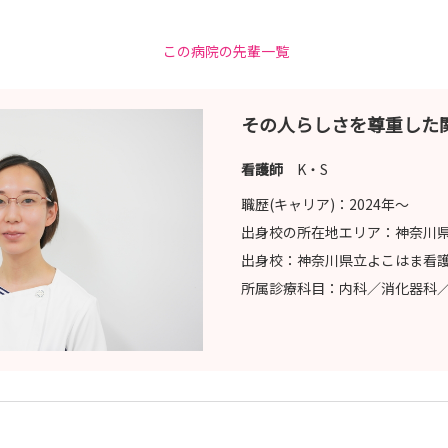
この病院の先輩一覧
8/26(水)・8/27(木)・8/28(金)
その人らしさを尊重した
院ホームページよりお願いします。
看護師
K・S
職歴(キャリア)：
2024年〜
出身校の所在地エリア：
神奈川
出身校：
神奈川県立よこはま看
所属診療科目：
内科／消化器科