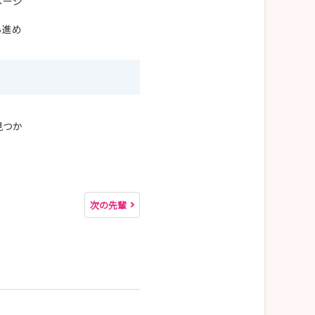
メージ
ら進め
見つか
次の先輩