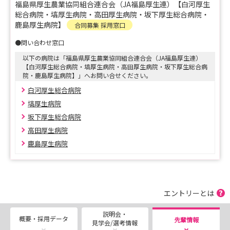
福島県厚生農業協同組合連合会（JA福島厚生連）【白河厚生
来ればと思います。
総合病院・塙厚生病院・高田厚生病院・坂下厚生総合病院・
★当日は白河厚生総合病院から看護部スタッフも参加予定
鹿島厚生病院】
合同募集 採用窓口
です★
●問い合わせ窓口
以下の病院は「福島県厚生農業協同組合連合会（JA福島厚生連）
○7月18日（土） マイナビ看護学生就職セミナー ＳＵＭ
【白河厚生総合病院・塙厚生病院・高田厚生病院・坂下厚生総合病
ＭＥＲ 郡山会場
院・鹿島厚生病院】」へお問い合せください。
13:00～17:00
白河厚生総合病院
会場：ビックパレットふくしま
塙厚生病院
アクセス：JR郡山駅西口「1番乗り場」から乗車、
坂下厚生総合病院
バス停「ビッグパレット」下車 所要時間：約15分
高田厚生病院
鹿島厚生病院
イベント詳細情報はこちら↓
https://nurse.mynavi.jp/event/10550/index.html
来場には事前のご予約が必要です。
エントリーとは
ご興味のある場合は、事前のご予約を忘れずにお願いいた
説明会・
します(^^)/
概要・採用データ
先輩情報
見学会/選考情報
それでは当日、会場でお待ちしております！