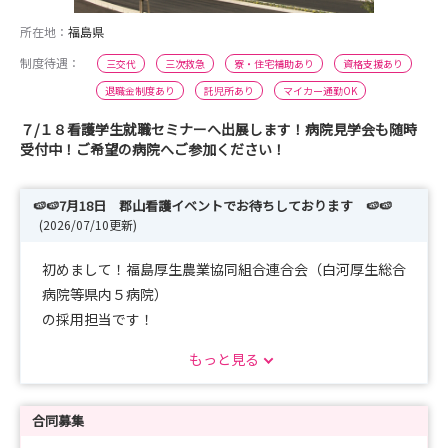
所在地：
福島県
制度待遇：
三交代
三次救急
寮・住宅補助あり
資格支援あり
退職金制度あり
託児所あり
マイカー通勤OK
７/１８看護学生就職セミナーへ出展します！病院見学会も随時
受付中！ご希望の病院へご参加ください！
🍉🍉7月18日 郡山看護イベントでお待ちしております 🍉🍉
(2026/07/10更新)
初めまして！福島厚生農業協同組合連合会（白河厚生総合
病院等県内５病院）
の採用担当です！
もっと見る
当会が出展予定の合同就職説明会をお知らせいたします！
ご都合がよろしければ、是非会場にお越しください！
合同募集
当会の教育体制や福利厚生等、いろいろな魅力をお伝え出