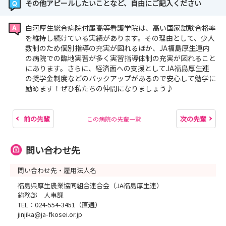
その他アピールしたいことなど、自由にご記入ください
白河厚生総合病院付属高等看護学院は、高い国家試験合格率
を維持し続けている実績があります。その理由として、少人
数制のため個別指導の充実が図れるほか、JA福島厚生連内
の病院での臨地実習が多く実習指導体制の充実が図れること
にあります。さらに、経済面への支援としてJA福島厚生連
の奨学金制度などのバックアップがあるので安心して勉学に
励めます！ぜひ私たちの仲間になりましょう♪
前の先輩
次の先輩
この病院の先輩一覧
問い合わせ先
問い合わせ先・雇用法人名
福島県厚生農業協同組合連合会（JA福島厚生連）
総務部 人事課
TEL：024-554-3451（直通）
jinjika@ja-fkosei.or.jp