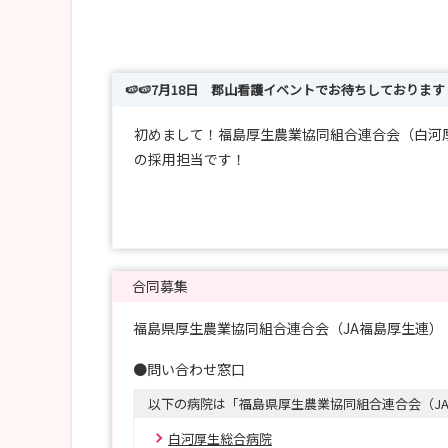
🍉🍉7月18日 郡山看護イベントでお待ちしております 
初めまして！福島厚生農業協同組合連合会（白河
の採用担当です！
当会が出展予定の合同就職説明会をお知らせいた
ご都合がよろしければ、是非会場にお越しくださ
当会の教育体制や福利厚生等、いろいろな魅力を
合同募集
★当日は白河厚生総合病院から看護部スタッフも
福島県厚生農業協同組合連合会（JA福島厚生連
○7月18日（土） マイナビ看護学生就職セミナ
●問い合わせ窓口
13:00～17:00
以下の病院は「福島県厚生農業協同組合連合会（J
会場：ビックパレットふくしま
アクセス：JR郡山駅西口「1番乗り場」から乗
白河厚生総合病院