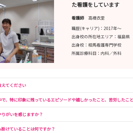
た看護をしています
看護師
高橋衣里
職歴(キャリア)：
2017年〜
出身校の所在地エリア：
福島県
出身校：
相馬看護専門学校
所属診療科目：
内科／外科
教えてください
中で、特に印象に残っているエピソードや嬉しかったこと、苦労したこ
やりがいを感じますか？
心掛けていることは何ですか？