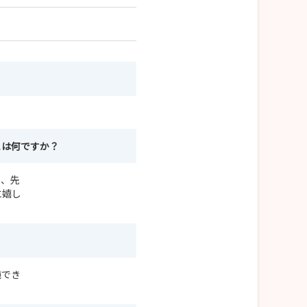
とは何ですか？
た、先
に嬉し
施でき