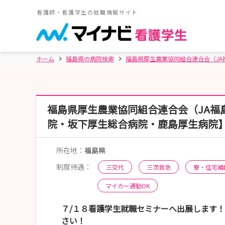
看護師・看護学生の就職情報サイト
ホーム
福島県の病院検索
福島県厚生農業協同組合連合会（J
福島県厚生農業協同組合連合会（JA福
院・坂下厚生総合病院・鹿島厚生病院
所在地：
福島県
制度待遇：
三交代
三次救急
寮・住宅補
マイカー通勤OK
７/１８看護学生就職セミナーへ出展します
さい！