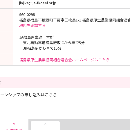
jinjika@ja-fkosei.or.jp
960-0298
福島県福島市飯坂町平野字三枚長1-1 福島県厚生農業協同組合連
地図を確認する
JA福島厚生連 本所
東北自動車道福島飯坂ICから車で5分
JR福島駅から車で15分
福島県厚生農業協同組合連合会ホームページはこちら
覧
ターンシップの申し込みはこちら