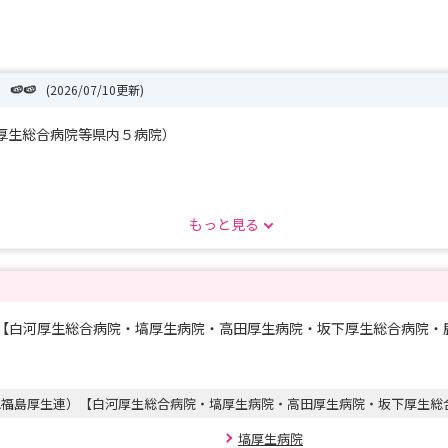
🍉🍉
(2026/07/10更新)
厚生総合病院等県内５病院）
します！
もっと見る
い！
お伝え出来ればと思います。
参加予定です★
）【白河厚生総合病院・塙厚生病院・高田厚生病院・坂下厚生総合病院・
ー ＳＵＭＭＥＲ 郡山会場
A福島厚生連）【白河厚生総合病院・塙厚生病院・高田厚生病院・坂下厚生総
車、
塙厚生病院