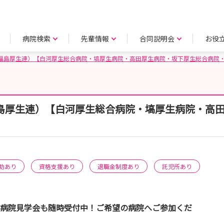
病院検索
先輩情報
合同説明会
お役
A福島厚生連）【白河厚生総合病院・塙厚生病院・高田厚生病院・坂下厚生総合病院
島厚生連）【白河厚生総合病院・塙厚生病院・高
】
助あり
資格支援あり
退職金制度あり
託児所あり
！病院見学会も随時受付中！ご希望の病院へご参加くだ