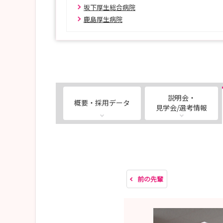
バス停「ビッグパレット」下車 所要時間：約15
坂下厚生総合病院
鹿島厚生病院
イベント詳細情報はこちら↓
https://nurse.mynavi.jp/event/10550/index.htm
来場には事前のご予約が必要です。
ご興味のある場合は、事前のご予約を忘れずにお願い
それでは当日、会場でお待ちしております！
説明会・
概要・採用データ
見学会/選考情報
前の先輩