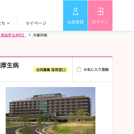
会員登録
ログイン
立ち
マイページ
・鹿島厚生病院】
先輩詳細
田厚生病
合同募集 採用窓口