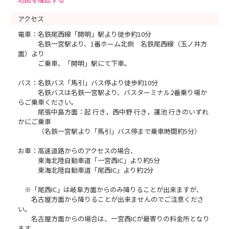
アクセス
電車：名鉄尾西線「開明」駅より徒歩約10分
名鉄一宮駅より、1番ホーム北側 名鉄尾西線（玉ノ井方
面）より
ご乗車、「開明」駅にて下車。
バス：名鉄バス「馬引」バス停より徒歩約10分
名鉄バスは名鉄一宮駅より、バスターミナル2番乗り場か
らご乗車ください。
尾張中島方面：起 行き，西中野 行き，蓮池 行きのいずれ
かにご乗車
（名鉄一宮駅より「馬引」バス停まで乗車時間約5分）
お車：高速道路からのアクセスの場合、
東海北陸自動車道「一宮西IC」より約5分
東海北陸自動車道「尾西IC」より約2分
※「尾西IC」は岐阜方面からのみ降りることが出来ますが、
名古屋方面から降りることが出来ませんのでご注意くださ
い。
名古屋方面からの場合は、一宮西ICが最寄りの料金所となり
ます。