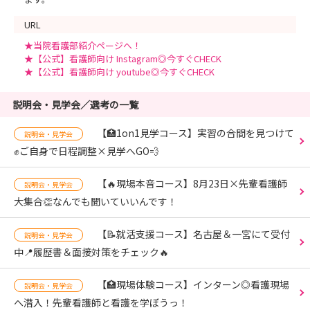
URL
★当院看護部紹介ページへ！
★【公式】看護師向け Instagram◎今すぐCHECK
★【公式】看護師向け youtube◎今すぐCHECK
説明会・見学会／選考の一覧
【🏥1on1見学コース】実習の合間を見つけて
説明会・見学会
✊ご自身で日程調整×見学へGO💨
【🔥現場本音コース】8月23日×先輩看護師
説明会・見学会
大集合👏なんでも聞いていいんです！
【📝就活支援コース】名古屋＆一宮にて受付
説明会・見学会
中📍履歴書＆面接対策をチェック🔥
【🏥現場体験コース】インターン◎看護現場
説明会・見学会
へ潜入！先輩看護師と看護を学ぼうっ！