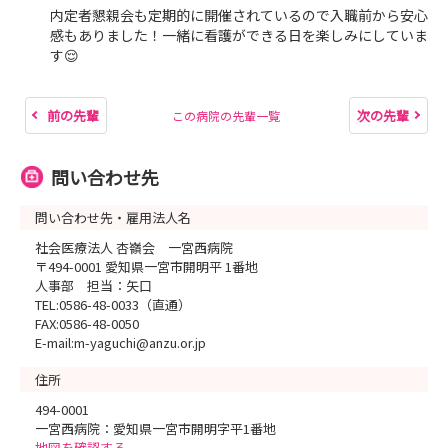
内定者懇親会も定期的に開催されているので入職前から安心
感もありました！一緒に看護ができる日を楽しみにしていま
す😌
前の先輩
次の先輩
この病院の先輩一覧
問い合わせ先
問い合わせ先・雇用法人名
社会医療法人 杏嶺会 一宮西病院
〒494-0001 愛知県一宮市開明平 1番地
人事部 担当：矢口
TEL:0586-48-0033（直通）
FAX:0586-48-0050
E-mail:m-yaguchi@anzu.or.jp
住所
494-0001
一宮西病院：愛知県一宮市開明字平1番地
地図を確認する