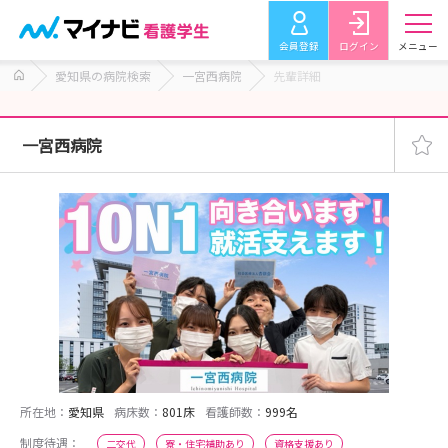
会員登録
ログイン
メニュー
愛知県の病院検索
一宮西病院
先輩詳細
一宮西病院
所在地：
愛知県
病床数：
801床
看護師数：
999名
制度待遇：
二交代
寮・住宅補助あり
資格支援あり