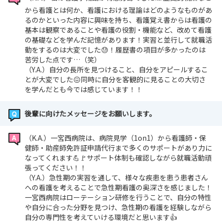
から看護とは何か、看護における理論はどのようなものがあ
るのかといった内容に興味を持ち、看護覚え書からは看護の
基本は観察であることや看護の役割・機能など、改めて看護
の基礎などを学んだ記憶があります！実習と並行して就職活
動をするのは大変でした😓！履歴書の項目が多かったのは
苦労した点です…（笑）
（Y.A.）自分の長所を見つけること、自分をアピールするこ
とが大変でした😖同時に自分を客観的に見ることの大切さ
を学んだとも今では感じています！！
後輩に向けたメッセージをお願いします。
（K.A.）一宮西病院は、病院見学（1on1）から看護師・保
健師・助産師免許証申請代行まで多くのサポートがあり力に
なってくれます💪🚩サポート体制も確認しながら就職活動頑
張ってください！！
（Y.A.）急性期の実習を通して、様々な疾患を患う患者さん
への看護を考えることで急性期看護の奥深さを感じました！
一宮西病院はローテーション研修を行うことで、自分の特性
や自分に合った分野を見つけ、急性期の看護を経験しながら
自分の専門性を考えていける環境だと思います👍