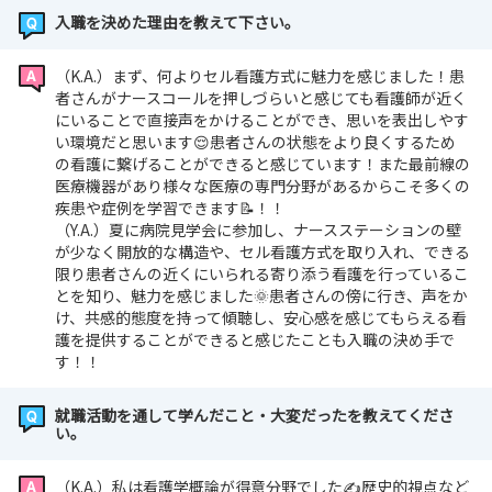
入職を決めた理由を教えて下さい。
（K.A.）まず、何よりセル看護方式に魅力を感じました！患
者さんがナースコールを押しづらいと感じても看護師が近く
にいることで直接声をかけることができ、思いを表出しやす
い環境だと思います😌患者さんの状態をより良くするため
の看護に繋げることができると感じています！また最前線の
医療機器があり様々な医療の専門分野があるからこそ多くの
疾患や症例を学習できます📝！！
（Y.A.）夏に病院見学会に参加し、ナースステーションの壁
が少なく開放的な構造や、セル看護方式を取り入れ、できる
限り患者さんの近くにいられる寄り添う看護を行っているこ
とを知り、魅力を感じました🌞患者さんの傍に行き、声をか
け、共感的態度を持って傾聴し、安心感を感じてもらえる看
護を提供することができると感じたことも入職の決め手で
す！！
就職活動を通して学んだこと・大変だったを教えてくださ
い。
（K.A.）私は看護学概論が得意分野でした✍歴史的視点など