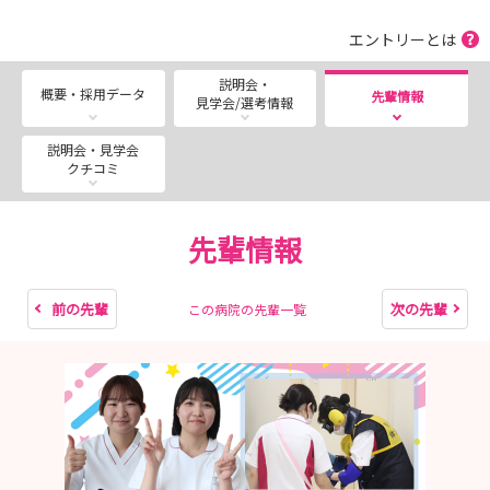
知っておきたい」を生配信！
エントリーとは
■---- MESSAGE ----■
説明会・
概要・採用データ
先輩情報
見学会/選考情報
皆さんの疑問 ”気になる” を看護師採用担当が解決しま
す！
説明会・見学会
まず説明会画面をご確認ください★
クチコミ
一宮西病院は『街と人が明るく健康でいられますように』
の理念の下、地域の救急・急性期医療を担う病院として機
先輩情報
能を高め、一宮尾張西部地域の拠点病院として尽力してい
ます。
2023年には「南館」が完成し病院機能を大幅に拡大させ
前の先輩
次の先輩
この病院の先輩一覧
（病床数465床→801床へ）地域医療へ貢献します！
＼みなさんのご参加★お待ちしています／