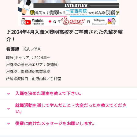
🚩2024年4月入職×黎明高校をご卒業された先輩を紹
介！
看護師
K.A.／Y.A.
職歴(キャリア)：
2024年〜
出身校の所在地エリア：
愛知県
出身校：
愛知黎明高等学校
所属診療科目：
血液内科／手術室
入職を決めた理由を教えて下さい。
就職活動を通して学んだこと・大変だったを教えてくださ
い。
後輩に向けたメッセージをお願いします。