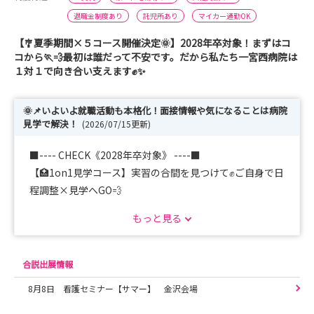
退職金制度あり
託児所あり
マイカー通勤OK
【🎐夏季期間×５コース開催決定🌞】2028年卒対象！まずはコ
コから🏃💨最初は誰だって不安です。だから私たち一宮西病院は
１対１で向き合い支えます✊✨
🌞📌いよいよ就職活動も本格化！面接情報や気になることは病院
見学で解決！
(2026/07/15更新)
■---- CHECK《2028年卒対象》 ----■
【🏥1on1見学コース】実習の合間を見つけて✊ご自身で日
程調整×見学へGO💨
【🏥現場体験コース】インターン◎看護現場へ潜入！先輩
もっと見る
看護師と看護を学ぼうっ！
【🔥現場本音コース】8月23日×先輩看護師大集合👏なん
でも聞いていいんです🏃💨
合説出展情報
【📝就活支援コース】名古屋＆一宮にて受付中📍履歴書＆
8月8日 看護セミナー【サマー】 金沢会場
面接対策をチェック🔥
【🏠寮覗き見コース】１人暮らし挑戦者必見💥「本当は