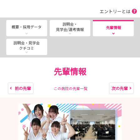
知っておきたい」を生配信！
エントリーとは
■---- MESSAGE ----■
説明会・
概要・採用データ
先輩情報
見学会/選考情報
皆さんの疑問 ”気になる” を看護師採用担当が解決しま
す！
説明会・見学会
まず説明会画面をご確認ください★
クチコミ
一宮西病院は『街と人が明るく健康でいられますように』
の理念の下、地域の救急・急性期医療を担う病院として機
先輩情報
能を高め、一宮尾張西部地域の拠点病院として尽力してい
ます。
2023年には「南館」が完成し病院機能を大幅に拡大させ
前の先輩
次の先輩
この病院の先輩一覧
（病床数465床→801床へ）地域医療へ貢献します！
＼みなさんのご参加★お待ちしています／