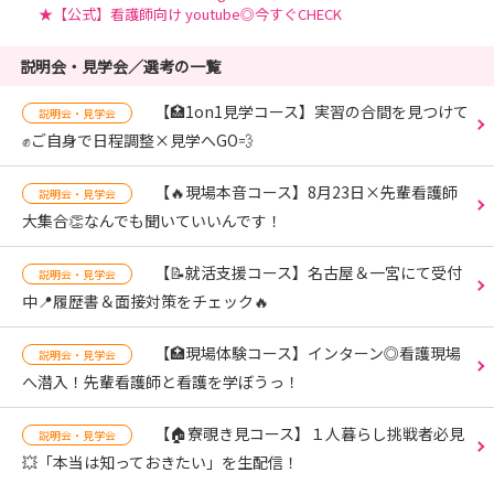
★【公式】看護師向け youtube◎今すぐCHECK
説明会・見学会／選考の一覧
【🏥1on1見学コース】実習の合間を見つけて
説明会・見学会
✊ご自身で日程調整×見学へGO💨
【🔥現場本音コース】8月23日×先輩看護師
説明会・見学会
大集合👏なんでも聞いていいんです！
【📝就活支援コース】名古屋＆一宮にて受付
説明会・見学会
中📍履歴書＆面接対策をチェック🔥
【🏥現場体験コース】インターン◎看護現場
説明会・見学会
へ潜入！先輩看護師と看護を学ぼうっ！
【🏠寮覗き見コース】１人暮らし挑戦者必見
説明会・見学会
💥「本当は知っておきたい」を生配信！