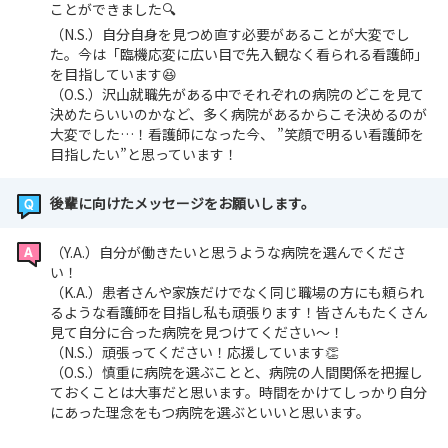
ことができました🔍
（N.S.）自分自身を見つめ直す必要があることが大変でし
た。今は「臨機応変に広い目で先入観なく看られる看護師」
を目指しています😆
（O.S.）沢山就職先がある中でそれぞれの病院のどこを見て
決めたらいいのかなど、多く病院があるからこそ決めるのが
大変でした…！看護師になった今、 ”笑顔で明るい看護師を
目指したい”と思っています！
後輩に向けたメッセージをお願いします。
（Y.A.）自分が働きたいと思うような病院を選んでくださ
い！
（K.A.）患者さんや家族だけでなく同じ職場の方にも頼られ
るような看護師を目指し私も頑張ります！皆さんもたくさん
見て自分に合った病院を見つけてください〜！
（N.S.）頑張ってください！応援しています👏
（O.S.）慎重に病院を選ぶことと、病院の人間関係を把握し
ておくことは大事だと思います。時間をかけてしっかり自分
にあった理念をもつ病院を選ぶといいと思います。