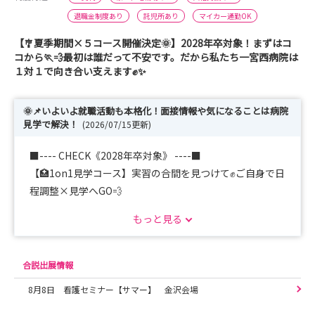
退職金制度あり
託児所あり
マイカー通勤OK
【🎐夏季期間×５コース開催決定🌞】2028年卒対象！まずはコ
コから🏃💨最初は誰だって不安です。だから私たち一宮西病院は
１対１で向き合い支えます✊✨
🌞📌いよいよ就職活動も本格化！面接情報や気になることは病院
見学で解決！
(2026/07/15更新)
■---- CHECK《2028年卒対象》 ----■
【🏥1on1見学コース】実習の合間を見つけて✊ご自身で日
程調整×見学へGO💨
【🏥現場体験コース】インターン◎看護現場へ潜入！先輩
もっと見る
看護師と看護を学ぼうっ！
【🔥現場本音コース】8月23日×先輩看護師大集合👏なん
でも聞いていいんです🏃💨
合説出展情報
【📝就活支援コース】名古屋＆一宮にて受付中📍履歴書＆
8月8日 看護セミナー【サマー】 金沢会場
面接対策をチェック🔥
【🏠寮覗き見コース】１人暮らし挑戦者必見💥「本当は