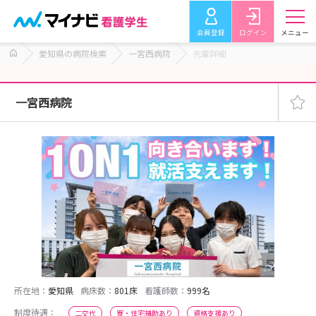
会員登録
ログイン
メニュー
愛知県の病院検索
一宮西病院
先輩詳細
一宮西病院
所在地：
愛知県
病床数：
801床
看護師数：
999名
制度待遇：
二交代
寮・住宅補助あり
資格支援あり