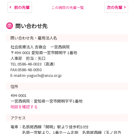
前の先輩
次の先輩
この病院の先輩一覧
問い合わせ先
問い合わせ先・雇用法人名
社会医療法人 杏嶺会 一宮西病院
〒494-0001 愛知県一宮市開明平 1番地
人事部 担当：矢口
TEL:0586-48-0033（直通）
FAX:0586-48-0050
E-mail:m-yaguchi@anzu.or.jp
住所
494-0001
一宮西病院：愛知県一宮市開明字平1番地
地図を確認する
アクセス
電車：名鉄尾西線「開明」駅より徒歩約10分
名鉄一宮駅より、1番ホーム北側 名鉄尾西線（玉ノ井方