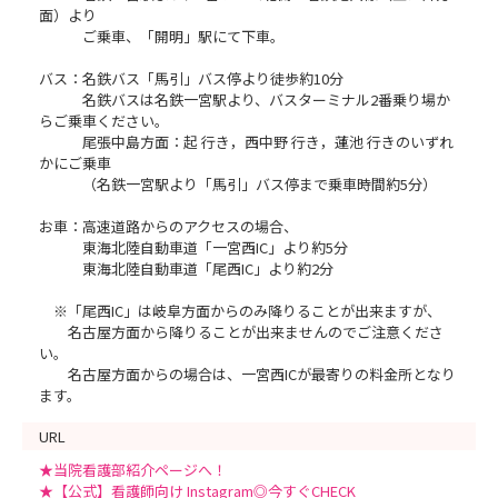
面）より
ご乗車、「開明」駅にて下車。
バス：名鉄バス「馬引」バス停より徒歩約10分
名鉄バスは名鉄一宮駅より、バスターミナル2番乗り場か
らご乗車ください。
尾張中島方面：起 行き，西中野 行き，蓮池 行きのいずれ
かにご乗車
（名鉄一宮駅より「馬引」バス停まで乗車時間約5分）
お車：高速道路からのアクセスの場合、
東海北陸自動車道「一宮西IC」より約5分
東海北陸自動車道「尾西IC」より約2分
※「尾西IC」は岐阜方面からのみ降りることが出来ますが、
名古屋方面から降りることが出来ませんのでご注意くださ
い。
名古屋方面からの場合は、一宮西ICが最寄りの料金所となり
ます。
URL
★当院看護部紹介ページへ！
★【公式】看護師向け Instagram◎今すぐCHECK