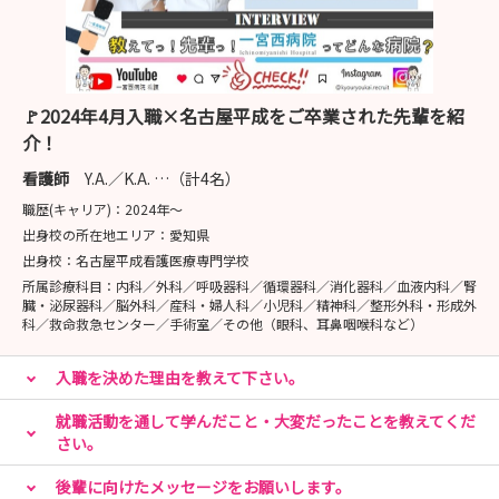
🚩2024年4月入職×名古屋平成をご卒業された先輩を紹
介！
看護師
Y.A.／K.A. …（計4名）
職歴(キャリア)：
2024年〜
出身校の所在地エリア：
愛知県
出身校：
名古屋平成看護医療専門学校
所属診療科目：
内科／外科／呼吸器科／循環器科／消化器科／血液内科／腎
臓・泌尿器科／脳外科／産科・婦人科／小児科／精神科／整形外科・形成外
科／救命救急センター／手術室／その他（眼科、耳鼻咽喉科など）
入職を決めた理由を教えて下さい。
就職活動を通して学んだこと・大変だったことを教えてくだ
さい。
後輩に向けたメッセージをお願いします。