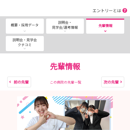
知っておきたい」を生配信！
エントリーとは
■---- MESSAGE ----■
説明会・
概要・採用データ
先輩情報
見学会/選考情報
皆さんの疑問 ”気になる” を看護師採用担当が解決しま
す！
説明会・見学会
まず説明会画面をご確認ください★
クチコミ
一宮西病院は『街と人が明るく健康でいられますように』
の理念の下、地域の救急・急性期医療を担う病院として機
先輩情報
能を高め、一宮尾張西部地域の拠点病院として尽力してい
ます。
2023年には「南館」が完成し病院機能を大幅に拡大させ
前の先輩
次の先輩
この病院の先輩一覧
（病床数465床→801床へ）地域医療へ貢献します！
＼みなさんのご参加★お待ちしています／