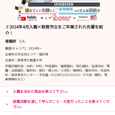
🚩2024年4月入職×敦賀市立をご卒業された先輩を紹
介！
看護師
S.A.
職歴(キャリア)：
2024年〜
出身校の所在地エリア：
福井県
出身校：
敦賀市立看護大学
所属診療科目：
内科／外科／呼吸器科／循環器科／消化器科／血液内科／腎
臓・泌尿器科／脳外科／産科・婦人科／小児科／精神科／整形外科・形成外
科／救命救急センター／手術室／ICU/NICU/GCU/CCU／その他（眼科、耳
鼻咽喉科など）
入職を決めた理由を教えて下さい。
就職活動を通して学んだこと・大変だったことを教えてくだ
さい。