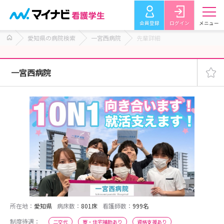
会員登録
ログイン
メニュー
愛知県の病院検索
一宮西病院
先輩詳細
一宮西病院
所在地：
愛知県
病床数：
801床
看護師数：
999名
制度待遇：
二交代
寮・住宅補助あり
資格支援あり