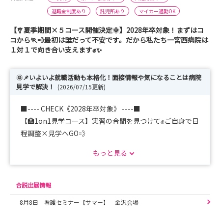
退職金制度あり
託児所あり
マイカー通勤OK
【🎐夏季期間×５コース開催決定🌞】2028年卒対象！まずはコ
コから🏃💨最初は誰だって不安です。だから私たち一宮西病院は
１対１で向き合い支えます✊✨
🌞📌いよいよ就職活動も本格化！面接情報や気になることは病院
見学で解決！
(2026/07/15更新)
■---- CHECK《2028年卒対象》 ----■
【🏥1on1見学コース】実習の合間を見つけて✊ご自身で日
程調整×見学へGO💨
【🏥現場体験コース】インターン◎看護現場へ潜入！先輩
もっと見る
看護師と看護を学ぼうっ！
【🔥現場本音コース】8月23日×先輩看護師大集合👏なん
でも聞いていいんです🏃💨
合説出展情報
【📝就活支援コース】名古屋＆一宮にて受付中📍履歴書＆
8月8日 看護セミナー【サマー】 金沢会場
面接対策をチェック🔥
【🏠寮覗き見コース】１人暮らし挑戦者必見💥「本当は