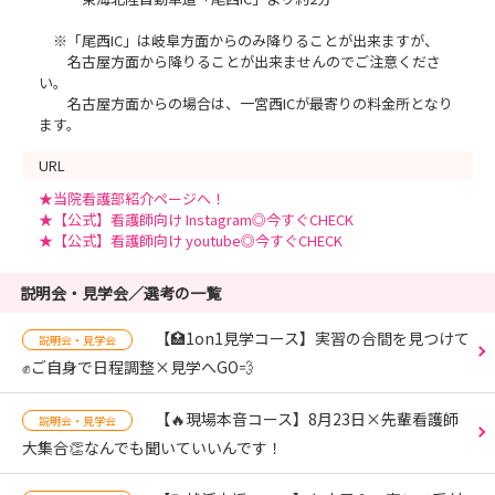
※「尾西IC」は岐阜方面からのみ降りることが出来ますが、
名古屋方面から降りることが出来ませんのでご注意くださ
い。
名古屋方面からの場合は、一宮西ICが最寄りの料金所となり
ます。
URL
★当院看護部紹介ページへ！
★【公式】看護師向け Instagram◎今すぐCHECK
★【公式】看護師向け youtube◎今すぐCHECK
説明会・見学会／選考の一覧
【🏥1on1見学コース】実習の合間を見つけて
説明会・見学会
✊ご自身で日程調整×見学へGO💨
【🔥現場本音コース】8月23日×先輩看護師
説明会・見学会
大集合👏なんでも聞いていいんです！