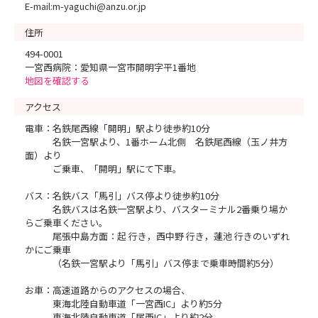
E-mail:m-yaguchi@anzu.or.jp
住所
494-0001
一宮西病院：愛知県一宮市開明字平1番地
地図を確認する
アクセス
電車：名鉄尾西線「開明」駅より徒歩約10分
名鉄一宮駅より、1番ホーム北側 名鉄尾西線（玉ノ井方
面）より
ご乗車、「開明」駅にて下車。
バス：名鉄バス「馬引」バス停より徒歩約10分
名鉄バスは名鉄一宮駅より、バスターミナル2番乗り場か
らご乗車ください。
尾張中島方面：起 行き，西中野 行き，蓮池 行きのいずれ
かにご乗車
（名鉄一宮駅より「馬引」バス停まで乗車時間約5分）
お車：高速道路からのアクセスの場合、
東海北陸自動車道「一宮西IC」より約5分
東海北陸自動車道「尾西IC」より約2分