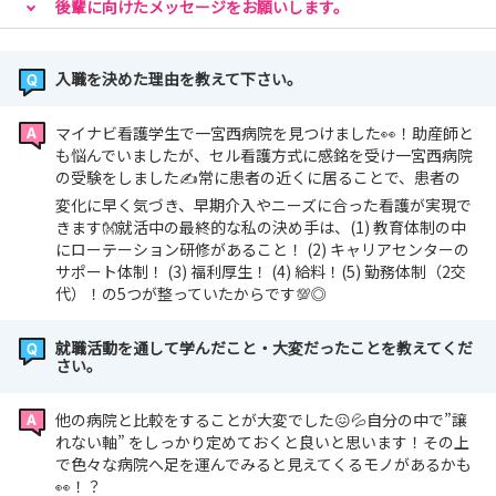
後輩に向けたメッセージをお願いします。
入職を決めた理由を教えて下さい。
マイナビ看護学生で一宮西病院を見つけました👀！助産師と
も悩んでいましたが、セル看護方式に感銘を受け一宮西病院
の受験をしました✍常に患者の近くに居ることで、患者の
変化に早く気づき、早期介入やニーズに合った看護が実現で
きます👐就活中の最終的な私の決め手は、(1) 教育体制の中
にローテーション研修があること！ (2) キャリアセンターの
サポート体制！ (3) 福利厚生！ (4) 給料！(5) 勤務体制（2交
代）！の5つが整っていたからです💯◎
就職活動を通して学んだこと・大変だったことを教えてくだ
さい。
他の病院と比較をすることが大変でした😖💦自分の中で”譲
れない軸” をしっかり定めておくと良いと思います！その上
で色々な病院へ足を運んでみると見えてくるモノがあるかも
👀！？