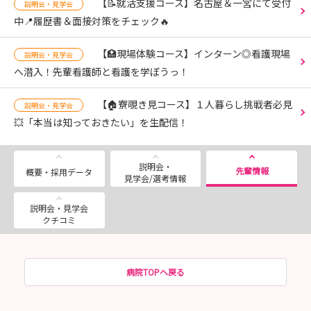
【📝就活支援コース】名古屋＆一宮にて受付
説明会・見学会
中📍履歴書＆面接対策をチェック🔥
【🏥現場体験コース】インターン◎看護現場
説明会・見学会
へ潜入！先輩看護師と看護を学ぼうっ！
【🏠寮覗き見コース】１人暮らし挑戦者必見
説明会・見学会
💥「本当は知っておきたい」を生配信！
説明会・
先輩情報
概要・採用データ
見学会/選考情報
説明会・見学会
クチコミ
病院TOPへ戻る