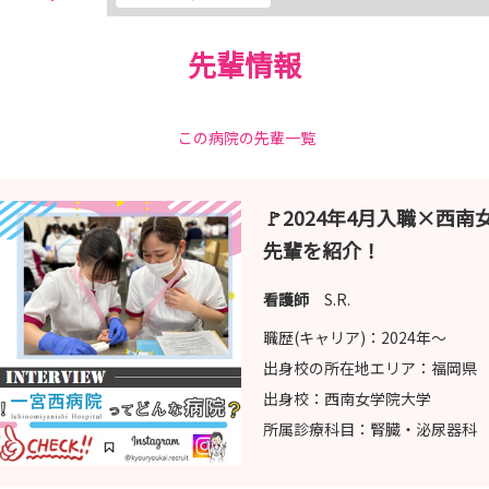
先輩情報
この病院の先輩一覧
🚩2024年4月入職×西
先輩を紹介！
看護師
S.R.
職歴(キャリア)：
2024年〜
出身校の所在地エリア：
福岡県
出身校：
西南女学院大学
所属診療科目：
腎臓・泌尿器科