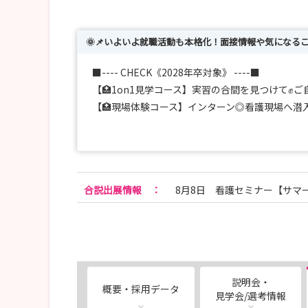
🌞📌いよいよ就職活動も本格化！面接情報や気になる
■---- CHECK《2028年卒対象》 ----■
【🏥1on1見学コース】実習の合間を見つけて✊ご
【🏥現場体験コース】インターン◎看護現場へ潜
【🔥現場本音コース】8月23日×先輩看護師大集合
【📝就活支援コース】名古屋＆一宮にて受付中📍
【🏠寮覗き見コース】１人暮らし挑戦者必見💥
合説出展情報
：
8月8日 看護セミナー【サマ
■---- MESSAGE ----■
皆さんの疑問 ”気になる” を看護師採用担当が解
まず説明会画面をご確認ください★
一宮西病院は『街と人が明るく健康でいられます
ています。
2023年には「南館」が完成し病院機能を大幅に拡
説明会・
概要・採用データ
見学会/選考情報