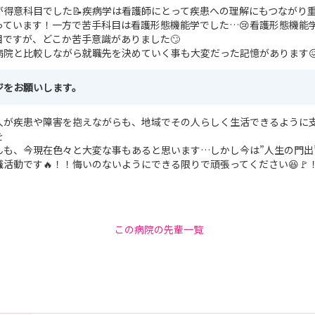
が得意科目でした📝疾病学は看護師にとって疾患への理解にもつながり
っています！一方で苦手科目は看護形態機能学でした…😢看護形態機能
ですが、どこか苦手意識がありました🙄
院と比較しながら就職先を決めていく事も大変だった記憶があります😖
ジをお願いします。
人が疾患や障害を抱えながらも、地域でその人らしく生活できるように
を
んも、今現在色々と大変な事もあると思います…しかし今は”人生の門出
職活動です🔥！！悔いのないようにできる限りで頑張ってください😆🚩
この病院の先輩一覧