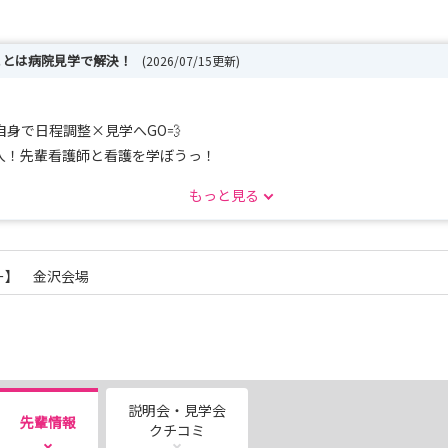
ことは病院見学で解決！
(2026/07/15更新)
自身で日程調整×見学へGO💨
入！先輩看護師と看護を学ぼうっ！
👏なんでも聞いていいんです🏃💨
もっと見る
履歴書＆面接対策をチェック🔥
「本当は知っておきたい」を生配信！
ー】 金沢会場
決します！
ように』の理念の下、地域の救急・急性期医療を担う病院として機能を
大させ（病床数465床→801床へ）地域医療へ貢献します！
説明会・見学会
先輩情報
クチコミ