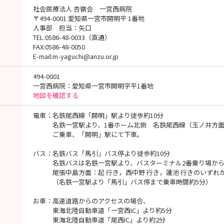
社会医療法人 杏嶺会 一宮西病院
〒494-0001 愛知県一宮市開明平 1番地
人事部 担当：矢口
TEL:0586-48-0033（直通）
FAX:0586-48-0050
E-mail:m-yaguchi@anzu.or.jp
494-0001
一宮西病院：愛知県一宮市開明字平1番地
地図を確認する
電車：名鉄尾西線「開明」駅より徒歩約10分
名鉄一宮駅より、1番ホーム北側 名鉄尾西線（玉ノ井方面
ご乗車、「開明」駅にて下車。
バス：名鉄バス「馬引」バス停より徒歩約10分
名鉄バスは名鉄一宮駅より、バスターミナル2番乗り場から
尾張中島方面：起 行き，西中野 行き，蓮池 行きのいずれ
（名鉄一宮駅より「馬引」バス停まで乗車時間約5分）
お車：高速道路からのアクセスの場合、
東海北陸自動車道「一宮西IC」より約5分
東海北陸自動車道「尾西IC」より約2分