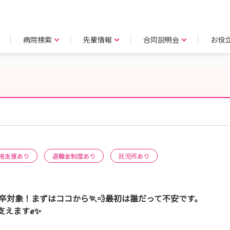
病院検索
先輩情報
合同説明会
お役
格支援あり
退職金制度あり
託児所あり
年卒対象！まずはココから🏃💨最初は誰だって不安です。
支えます✊✨