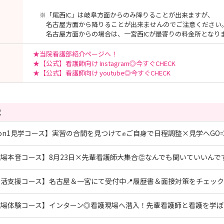
※「尾西IC」は岐阜方面からのみ降りることが出来ますが、
名古屋方面から降りることが出来ませんのでご注意ください
名古屋方面からの場合は、一宮西ICが最寄りの料金所となり
★当院看護部紹介ページへ！
★【公式】看護師向け Instagram◎今すぐCHECK
★【公式】看護師向け youtube◎今すぐCHECK
覧
1on1見学コース】実習の合間を見つけて✊ご自身で日程調整×見学へGO
現場本音コース】8月23日×先輩看護師大集合👏なんでも聞いていいんで
就活支援コース】名古屋＆一宮にて受付中📍履歴書＆面接対策をチェック
現場体験コース】インターン◎看護現場へ潜入！先輩看護師と看護を学