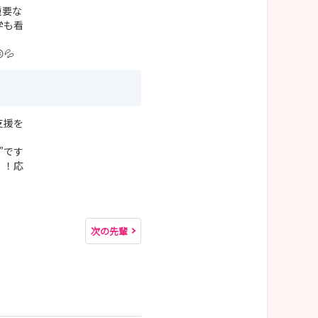
重要な
学も看
💦
支援を
”です
！！応
次の先輩