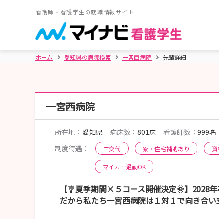
看護師・看護学生の就職情報サイト
ホーム
愛知県の病院検索
一宮西病院
先輩詳細
一宮西病院
所在地：
愛知県
病床数：
801床
看護師数：
999名
制度待遇：
二交代
寮・住宅補助あり
資
マイカー通勤OK
【🎐夏季期間×５コース開催決定🌞】2028
だから私たち一宮西病院は１対１で向き合い