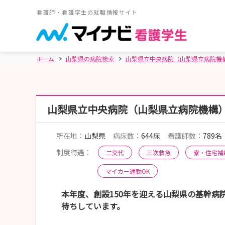
看護師・看護学生の就職情報サイト
ホーム
山梨県の病院検索
山梨県立中央病院（山梨県立病院機
山梨県立中央病院（山梨県立病院機構
所在地：
山梨県
病床数：
644床
看護師数：
789名
制度待遇：
二交代
三次救急
寮・住宅補
マイカー通勤OK
本年度、創設150年を迎える山梨県の基幹病
待ちしています。