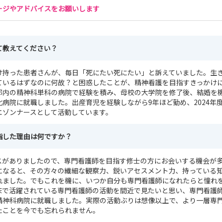
ージやアドバイスをお願いします
て教えてください？
け持った患者さんが、毎日「死にたい死にたい」と訴えていました。生
ているはずなのに何故？と困惑したことが、精神看護を目指すきっかけ
都内の精神科単科の病院で経験を積み、母校の大学院を修了後、結婚を
病院に就職しました。出産育児を経験しながら9年ほど勤め、2024年
エゾンナースとして活動しています。
指した理由は何ですか？
スがありましたので、専門看護師を目指す修士の方にお会いする機会が
になると、その方々の繊細な観察力、鋭いアセスメント力、持っている
れました。でもこれを機に、いつか自分も専門看護師になれたらと憧れ
床で活躍されている専門看護師の活動を間近で見たいと思い、専門看護
精神科病院に就職しました。実際の活動ぶりは想像以上で、より一層専
たことを今でも忘れられません。