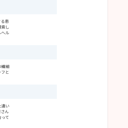
する患
模索し
ルヘル
つ繊細
ッフと
た違い
者さん
合って