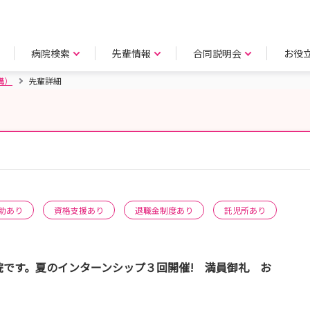
病院検索
先輩情報
合同説明会
お役
構）
先輩詳細
）
助あり
資格支援あり
退職金制度あり
託児所あり
院です。夏のインターンシップ３回開催! 満員御礼 お