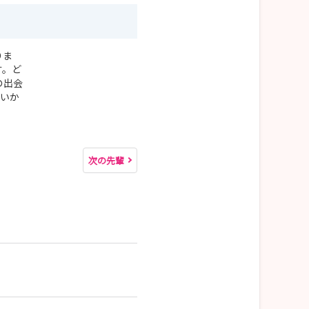
りま
す。ど
の出会
いいか
次の先輩