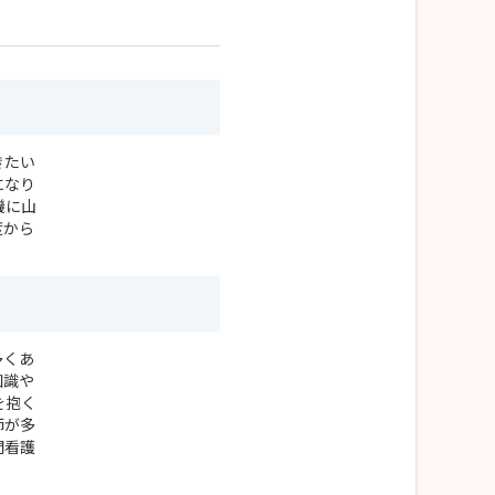
きたい
になり
機に山
度から
多くあ
知識や
を抱く
師が多
門看護