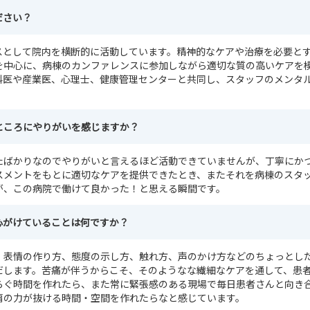
ださい？
スとして院内を横断的に活動しています。精神的なケアや治療を必要と
を中心に、病棟のカンファレンスに参加しながら適切な質の高いケアを
科医や産業医、心理士、健康管理センターと共同し、スタッフのメンタ
ところにやりがいを感じますか？
たばかりなのでやりがいと言えるほど活動できていませんが、丁寧にか
スメントをもとに適切なケアを提供できたとき、またそれを病棟のスタ
が、この病院で働けて良かった！と思える瞬間です。
心がけていることは何ですか？
、表情の作り方、態度の示し方、触れ方、声のかけ方などのちょっとし
だします。苦痛が伴うからこそ、そのようなな繊細なケアを通して、患
らぐ時間を作れたら、また常に緊張感のある現場で毎日患者さんと向き
肩の力が抜ける時間・空間を作れたらなと感じています。