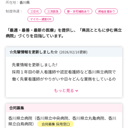
所在地：
香川県
制度待遇：
三交代
三次救急
寮・住宅補助あり
資格支援あり
マイカー通勤OK
「最適・最善・最新の医療」を提供し、「県民とともに歩む県立
病院」づくりを目指しています。
☆先輩情報を更新しました☆
(2026/02/10更新)
先輩情報を更新しました!
採用１年目の新人看護師や認定看護師など香川県立病院で
働く先輩看護師がやりがいや日々どんな業務をしているの
かなどの質問に答えています。
もっと見る
ぜひご覧ください！
合同募集
香川県立病院（香川県立中央病院、香川県立丸亀病院、香川
県立白鳥病院）
合同募集 採用窓口