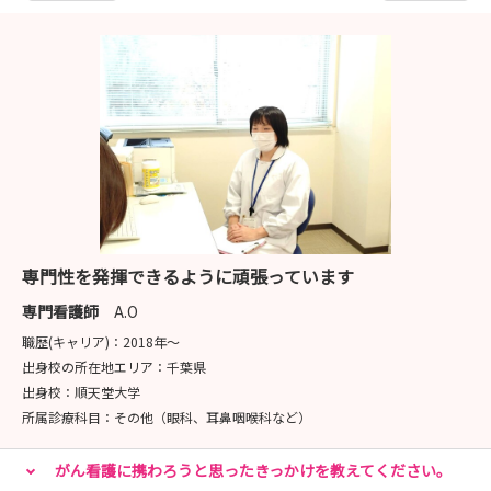
専門性を発揮できるように頑張っています
専門看護師
A.O
職歴(キャリア)：
2018年〜
出身校の所在地エリア：
千葉県
出身校：
順天堂大学
所属診療科目：
その他（眼科、耳鼻咽喉科など）
がん看護に携わろうと思ったきっかけを教えてください。