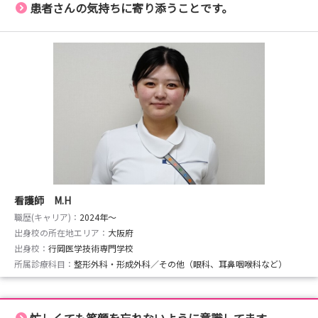
患者さんの気持ちに寄り添うことです。
看護師 M.H
職歴(キャリア)：
2024年〜
出身校の所在地エリア：
大阪府
出身校：
行岡医学技術専門学校
所属診療科目：
整形外科・形成外科／その他（眼科、耳鼻咽喉科など）