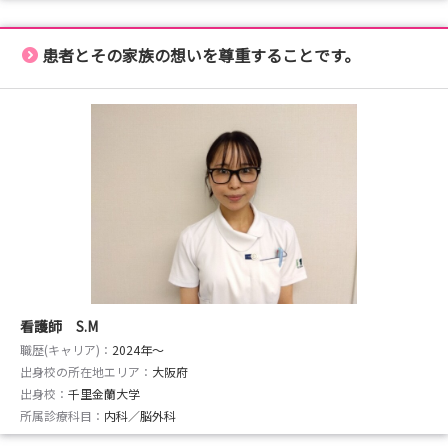
患者とその家族の想いを尊重することです。
看護師 S.M
職歴(キャリア)：
2024年〜
出身校の所在地エリア：
大阪府
出身校：
千里金蘭大学
所属診療科目：
内科／脳外科