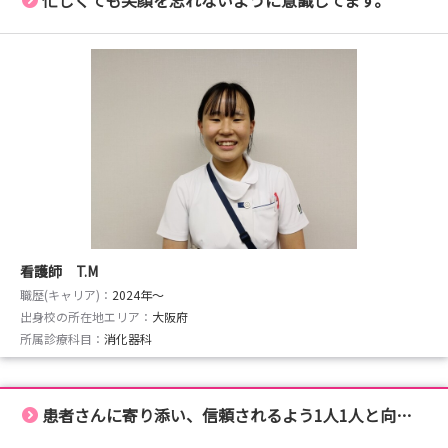
忙しくても笑顔を忘れないように意識してます。
看護師 T.M
職歴(キャリア)：
2024年〜
出身校の所在地エリア：
大阪府
所属診療科目：
消化器科
患者さんに寄り添い、信頼されるよう1人1人と向き あうこと