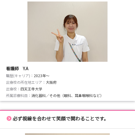
看護師 Y.A
職歴(キャリア)：
2023年〜
出身校の所在地エリア：
大阪府
出身校：
四天王寺大学
所属診療科目：
消化器科／その他（眼科、耳鼻咽喉科など）
必ず視線を合わせて笑顔で関わることです。