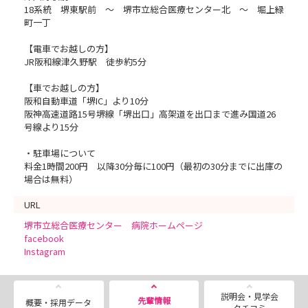
18系統 堺東駅前 ～ 堺市立総合医療センター北 ～ 堀上緑
町一丁
【電車でお越しの方】
JR阪和線津久野駅 徒歩約5分
【車でお越しの方】
阪和自動車道「堺IC」より10分
阪神高速道路15号堺線「堺出口」高架道を出口まで進み国道26
号線より15分
・駐車場について
料金1時間200円 以降30分毎に100円（最初の30分までに出庫の
場合は無料）
URL
堺市立総合医療センター 病院ホームページ
facebook
Instagram
説明会・見学会
先輩情報
概要・採用データ
クチコミ