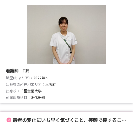
看護師 T.R
職歴(キャリア)：
2022年〜
出身校の所在地エリア：
大阪府
出身校：
千里金蘭大学
所属診療科目：
消化器科
患者の変化にいち早く気づくこと、笑顔で接することです。