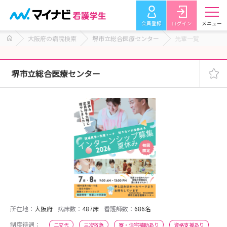
会員登録
ログイン
メニュー
大阪府の病院検索
堺市立総合医療センター
先輩一覧
堺市立総合医療センター
所在地：
大阪府
病床数：
487床
看護師数：
686名
制度待遇：
二交代
三次救急
寮・住宅補助あり
資格支援あり