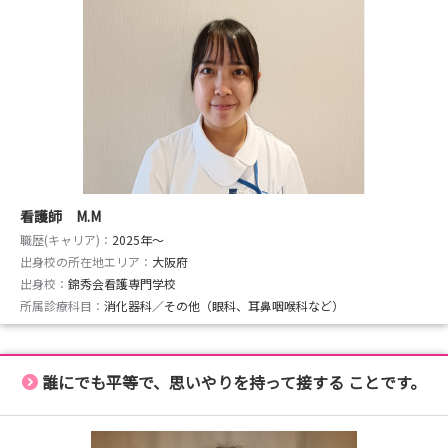
看護師 M.M
職歴(キャリア)：
2025年〜
出身校の所在地エリア：
大阪府
出身校：
錦秀会看護専門学校
所属診療科目：
消化器科／その他（眼科、耳鼻咽喉科など）
誰にでも平等で、思いやりを持って接する ことです。