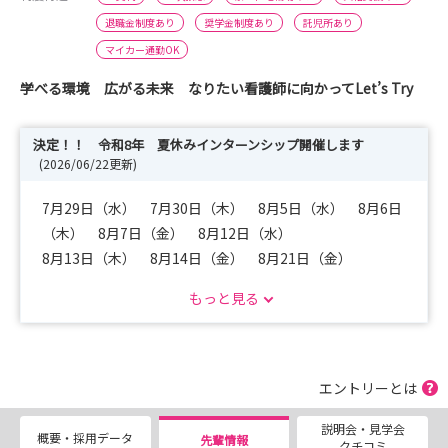
退職金制度あり
奨学金制度あり
託児所あり
マイカー通勤OK
学べる環境 広がる未来 なりたい看護師に向かってLet’s Try
決定！！ 令和8年 夏休みインターンシップ開催します
(2026/06/22更新)
7月29日（水） 7月30日（木） 8月5日（水） 8月6日
（木） 8月7日（金） 8月12日（水）
8月13日（木） 8月14日（金） 8月21日（金）
もっと見る
2025年度インターンシップが大好評だったため、今年も
開催回数を増やして実施します。
看護の現場を実際に体験できる貴重なチャンスです。
なお、参加は「初めてお申し込みの方」に限らせていただ
エントリーとは
きます。
説明会・見学会
皆さまのご参加を心よりお待ち申し上げます。
概要・採用データ
先輩情報
クチコミ