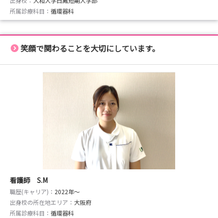
出身校：
大和大学白鳳短期大学部
所属診療科目：
循環器科
笑顔で関わることを大切にしています。
看護師 S.M
職歴(キャリア)：
2022年〜
出身校の所在地エリア：
大阪府
所属診療科目：
循環器科