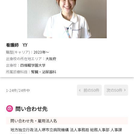
看護師 Y.Y
職歴(キャリア)：
2023年〜
出身校の所在地エリア：
大阪府
出身校：
四條畷学園大学
所属診療科目：
腎臓・泌尿器科
前の50件
次の50件
1-24件/24件中
問い合わせ先
問い合わせ先・雇用法人名
地方独立行政法人堺市立病院機構 法人事務局 総務人事部 人事課