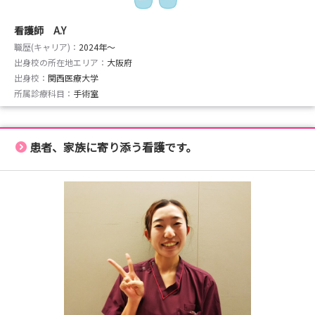
看護師 A.Y
職歴(キャリア)：
2024年〜
出身校の所在地エリア：
大阪府
出身校：
関西医療大学
所属診療科目：
手術室
患者、家族に寄り添う看護です。