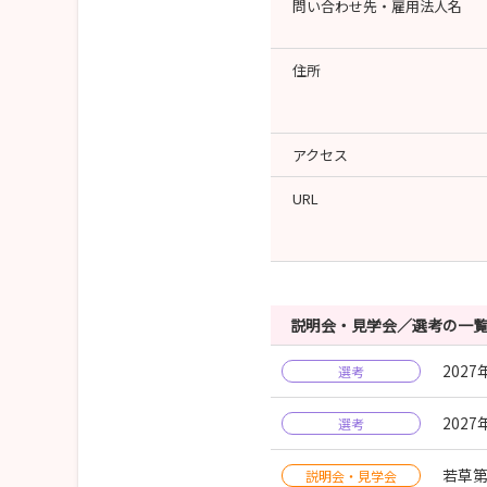
問い合わせ先・雇用法人名
住所
アクセス
URL
説明会・見学会／選考の一
202
選考
202
選考
若草
説明会・見学会