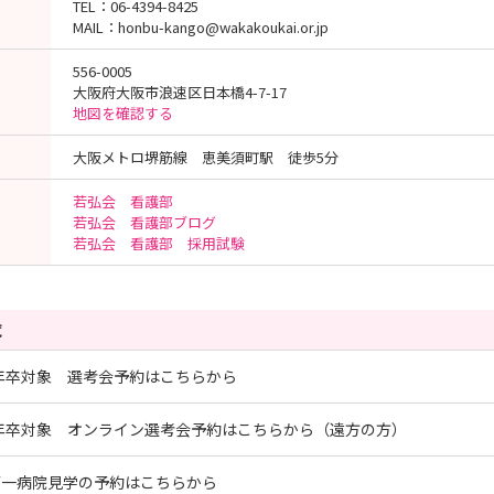
TEL：06-4394-8425
MAIL：honbu-kango@wakakoukai.or.jp
556-0005
大阪府大阪市浪速区日本橋4-7-17
地図を確認する
大阪メトロ堺筋線 恵美須町駅 徒歩5分
若弘会 看護部
若弘会 看護部ブログ
若弘会 看護部 採用試験
覧
7年卒対象 選考会予約はこちらから
7年卒対象 オンライン選考会予約はこちらから（遠方の方）
第一病院見学の予約はこちらから