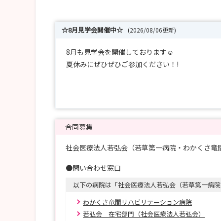
☆8月見学会開催中☆
(2026/08/06更新)
8月も見学会を開催しております☺
夏休みにぜひぜひご参加ください！!
8月 22日（土）
25日（火）
その他日程でも調整可能です。
合同募集
お気軽にお問合せ下さい☺
社会医療法人若弘会（若草第一病院・わかくさ竜
また、2027年卒向け採用試験も受付中です。
●問い合わせ窓口
お申込みお待ちしております✨
以下の病院は「社会医療法人若弘会（若草第一病院
わかくさ竜間リハビリテーション病院
若弘会 在宅部門（社会医療法人若弘会）