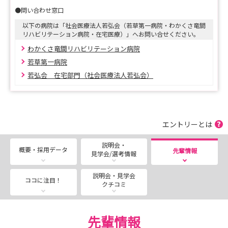
●問い合わせ窓口
お申込みお待ちしております✨
以下の病院は「社会医療法人若弘会（若草第一病院・わかくさ竜間
リハビリテーション病院・在宅医療）」へお問い合せください。
わかくさ竜間リハビリテーション病院
若草第一病院
若弘会 在宅部門（社会医療法人若弘会）
エントリーとは
説明会・
概要・採用データ
先輩情報
見学会/選考情報
説明会・見学会
ココに注目！
クチコミ
先輩情報