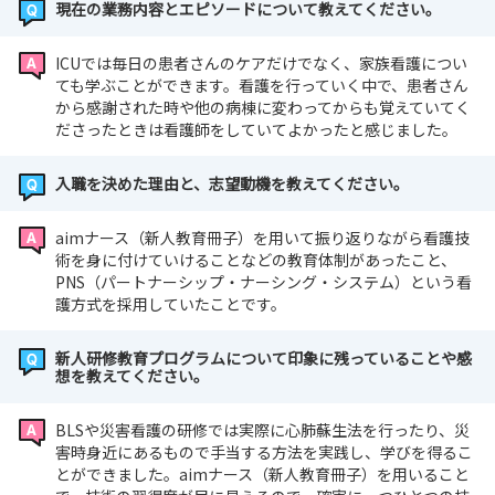
現在の業務内容とエピソードについて教えてください。
ICUでは毎日の患者さんのケアだけでなく、家族看護につい
ても学ぶことができます。看護を行っていく中で、患者さん
から感謝された時や他の病棟に変わってからも覚えていてく
ださったときは看護師をしていてよかったと感じました。
入職を決めた理由と、志望動機を教えてください。
aimナース（新人教育冊子）を用いて振り返りながら看護技
術を身に付けていけることなどの教育体制があったこと、
PNS（パートナーシップ・ナーシング・システム）という看
護方式を採用していたことです。
新人研修教育プログラムについて印象に残っていることや感
想を教えてください。
BLSや災害看護の研修では実際に心肺蘇生法を行ったり、災
害時身近にあるもので手当する方法を実践し、学びを得るこ
とができました。aimナース（新人教育冊子）を用いること