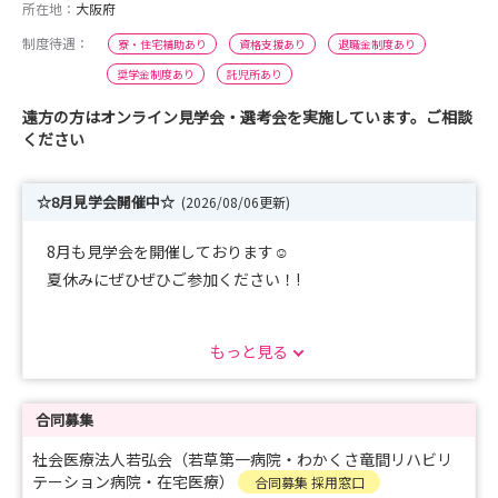
所在地：
大阪府
制度待遇：
寮・住宅補助あり
資格支援あり
退職金制度あり
奨学金制度あり
託児所あり
遠方の方はオンライン見学会・選考会を実施しています。ご相談
ください
☆8月見学会開催中☆
(2026/08/06更新)
8月も見学会を開催しております☺
夏休みにぜひぜひご参加ください！!
8月 22日（土）
もっと見る
25日（火）
その他日程でも調整可能です。
合同募集
お気軽にお問合せ下さい☺
社会医療法人若弘会（若草第一病院・わかくさ竜間リハビリ
また、2027年卒向け採用試験も受付中です。
テーション病院・在宅医療）
合同募集 採用窓口