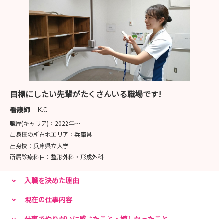
目標にしたい先輩がたくさんいる職場です!
看護師
K.C
職歴(キャリア)：
2022年〜
出身校の所在地エリア：
兵庫県
出身校：
兵庫県立大学
所属診療科目：
整形外科・形成外科
入職を決めた理由
現在の仕事内容
仕事でやりがいに感じたこと・嬉しかったこと