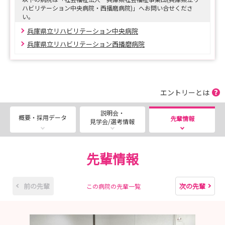
（たつの市新宮町光都1-7-1）
ハビリテーション中央病院・西播磨病院)」へお問い合せくださ
い。
【詳細】
兵庫県立リハビリテーション中央病院
下記のURLから採用試験案内をご覧ください。
兵庫県立リハビリテーション西播磨病院
https://www.hwc.or.jp/recruit/nurse/
★両病院合同WEB説明会・病院見学・インターンシップ
も随時募集しております★
エントリーとは
説明会・
概要・採用データ
先輩情報
見学会/選考情報
先輩情報
前の先輩
次の先輩
この病院の先輩一覧