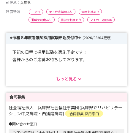
所在地：
兵庫県
制度待遇：
三交代
寮・住宅補助あり
資格支援あり
退職金制度あり
奨学金制度あり
マイカー通勤OK
⭐令和８年度看護師採用試験申込受付中⭐
(2026/08/04更新)
下記の日程で採用試験を実施予定です！
皆様からのご応募お待ちしております。
【実施日】
もっと見る
■令和8年8月18日（火） 応募期限：令和8年8月6日
（木）
■令和8年8月26日（水） 応募期限：令和8年8月14日
合同募集
（金）
社会福祉法人 兵庫県社会福祉事業団(兵庫県立リハビリテー
ション中央病院・西播磨病院)
合同募集 採用窓口
【試験会場】
●問い合わせ窓口
兵庫県立西播磨総合リハビリテーションセンター
以下の病院は「社会福祉法人 兵庫県社会福祉事業団(兵庫県立リ