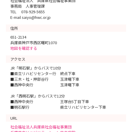
社会福祉法人 兵庫県社会福祉事業団
事務局 人事管理課
TEL 078-929-5655
E-mail saiyo@hwc.or.jp
住所
651-2134
兵庫県神戸市西区曙町1070
地図を確認する
アクセス
JR「明石駅」からバスで10分
■県立リハビリセンター行 終点下車
■三木・社・押部谷行 玉津曙下車
■西神中央行 玉津曙下車
JR「西明石駅」からバスで12分
■西神中央行 王塚台5丁目下車
■明石駅行 県立リハビリセンター下車
URL
社会福祉法人兵庫県社会福祉事業団