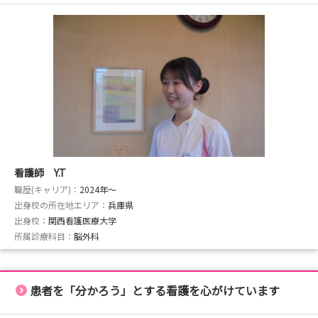
看護師 Y.T
職歴(キャリア)：
2024年〜
出身校の所在地エリア：
兵庫県
出身校：
関西看護医療大学
所属診療科目：
脳外科
患者を「分かろう」とする看護を心がけています