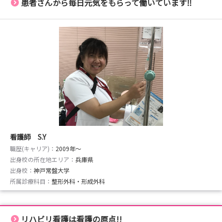
患者さんから毎日元気をもらって働いています‼
看護師 S.Y
職歴(キャリア)：
2009年〜
出身校の所在地エリア：
兵庫県
出身校：
神戸常盤大学
所属診療科目：
整形外科・形成外科
リハビリ看護は看護の原点!!