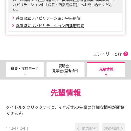
（たつの市新宮町光都1-7-1）
ハビリテーション中央病院・西播磨病院)」へお問い合せくださ
い。
【詳細】
兵庫県立リハビリテーション中央病院
下記のURLから採用試験案内をご覧ください。
兵庫県立リハビリテーション西播磨病院
https://www.hwc.or.jp/recruit/nurse/
★両病院合同WEB説明会・病院見学・インターンシップ
も随時募集しております★
エントリーとは
説明会・
概要・採用データ
先輩情報
見学会/選考情報
先輩情報
タイトルをクリックすると、それぞれの先輩の詳細な情報が閲覧
できます。
前の50件
次の50件
1-14件/14件中