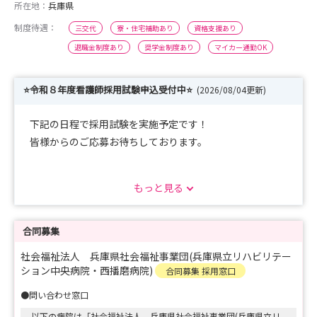
所在地：
兵庫県
制度待遇：
三交代
寮・住宅補助あり
資格支援あり
退職金制度あり
奨学金制度あり
マイカー通勤OK
⭐令和８年度看護師採用試験申込受付中⭐
(2026/08/04更新)
下記の日程で採用試験を実施予定です！
皆様からのご応募お待ちしております。
【実施日】
もっと見る
■令和8年8月18日（火） 応募期限：令和8年8月6日
（木）
■令和8年8月26日（水） 応募期限：令和8年8月14日
合同募集
（金）
社会福祉法人 兵庫県社会福祉事業団(兵庫県立リハビリテー
ション中央病院・西播磨病院)
合同募集 採用窓口
【試験会場】
●問い合わせ窓口
兵庫県立西播磨総合リハビリテーションセンター
以下の病院は「社会福祉法人 兵庫県社会福祉事業団(兵庫県立リ