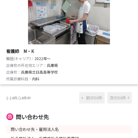
看護師 M・K
職歴(キャリア)：
2022年〜
出身校の所在地エリア：
兵庫県
出身校：
兵庫県立日高高等学校
所属診療科目：
内科
前の50件
次の50件
1-14件/14件中
問い合わせ先
問い合わせ先・雇用法人名