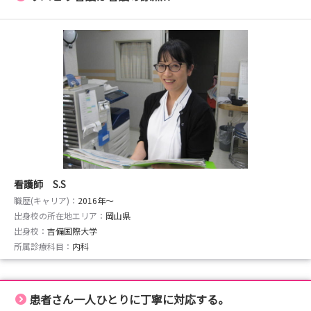
看護師 S.S
職歴(キャリア)：
2016年〜
出身校の所在地エリア：
岡山県
出身校：
吉備国際大学
所属診療科目：
内科
患者さん一人ひとりに丁寧に対応する。