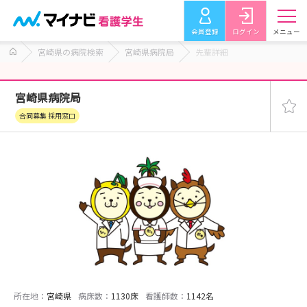
会員登録
ログイン
メニュー
宮崎県の病院検索
宮崎県病院局
先輩詳細
宮崎県病院局
合同募集 採用窓口
所在地：
宮崎県
病床数：
1130床
看護師数：
1142名