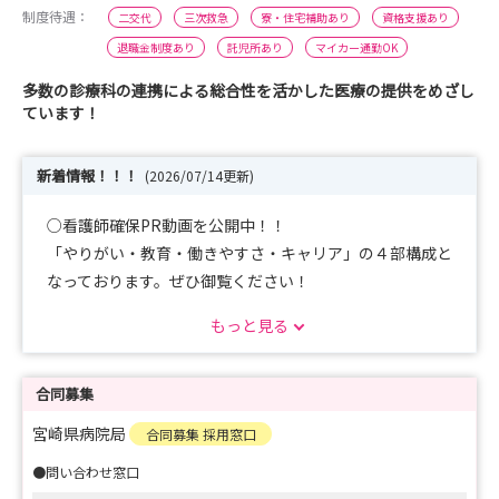
制度待遇：
二交代
三次救急
寮・住宅補助あり
資格支援あり
退職金制度あり
託児所あり
マイカー通勤OK
多数の診療科の連携による総合性を活かした医療の提供をめざし
ています！
新着情報！！！
(2026/07/14更新)
○看護師確保PR動画を公開中！！
「やりがい・教育・働きやすさ・キャリア」の４部構成と
なっております。ぜひ御覧ください！
もっと見る
【視聴URL】
https://www.pref.miyazaki.lg.jp/keieikanri-
hp/press/2026/01/20260116150304.html
合同募集
宮崎県病院局
合同募集 採用窓口
●問い合わせ窓口