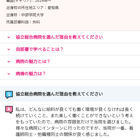
職歴(キャリア)：
2024年〜
皆さんにお会いできるのを楽しみにしております🤗
出身校の所在地エリア：
愛知県
出身校：
中部学院大学
所属診療科目：
外科
協立総合病院を選んだ理由を教えてください
自部署で学べることは？
病院の魅力とは？
病棟の魅力は？
協立総合病院を選んだ理由を教えてください
私は、どんなに給料が良くても働く環境が良くなければ長く
続けていくこと、また楽しく働くことができないという考え
をもっていたので、病院の雰囲気だけで当院を選びました。
様々な病院にインターンに行ったのですが、当院が一番、看
護師同士・他職種同士の関係が良く感じました。