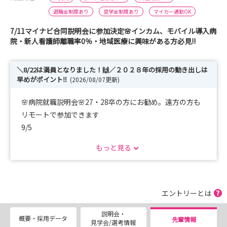
退職金制度あり
奨学金制度あり
マイカー通勤OK
7/11マイナビ合同説明会に参加決定🌸インカム、モバイル導入病
院・新人看護師離職率0％・地域医療に興味がある方必見!!
＼8/22は満員となりました！🙌／２０２８年の採用の動き出しは
早めがポイント‼️
(2026/08/07更新)
🌸病院就職説明会🌸27・28卒の方にお勧め。遠方の方も
リモートで参加できます
9/5
病院見学 先輩看護師との交流もあります 希望者は寮の
もっと見る
内覧もOK
🌸インターンシップ🌸1年生から参加できます！ぜひ一度
当院に足を運んで、雰囲気を感じてみてください🐥
エントリーとは
※8/22は定員に達しました
説明会・
9/19 整形外科、地域包括医療病棟、手術室の3つのうちい
概要・採用データ
先輩情報
見学会/選考情報