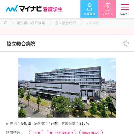
会員登録
ログイン
メニュー
愛知県の病院検索
協立総合病院
先輩詳細
協立総合病院
所在地：
愛知県
病床数：
434床
看護師数：
315名
制度待遇：
三交代
寮・住宅補助あり
資格支援あり