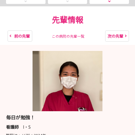
ずれか希望制
10/17 外科、消化器内科、救急外来の3つのうちいずれ
か希望制
先輩情報
🌻夏休みを利用して、平日も随時受付ています！1年生か
前の先輩
次の先輩
この病院の先輩一覧
ら参加できます🌻
病院の雰囲気をリアルに体験できるチャンスです。
病棟の看護師のシャドーイングを通して色々と経験できま
す。
新人教育の内容や実際の生の声を新人、先輩看護師から聞
けちゃいます
「説明会・見学会・選考情報」→「説明会インターンシッ
プ平日・土曜日」→申し込み
毎日が勉強！
平日も随時対応していますのでお気軽にお問合せくださ
看護師
I・S
い。