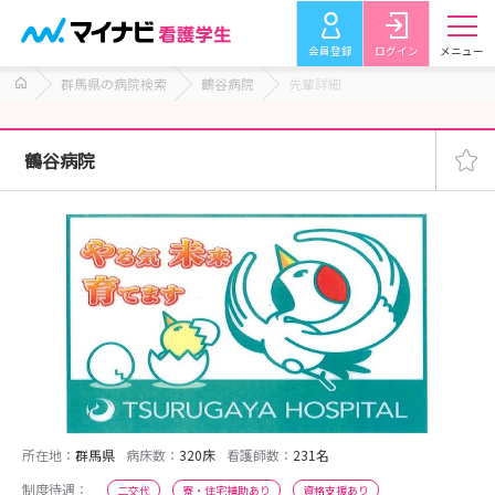
会員登録
ログイン
メニュー
群馬県の病院検索
鶴谷病院
先輩詳細
鶴谷病院
所在地：
群馬県
病床数：
320床
看護師数：
231名
制度待遇：
二交代
寮・住宅補助あり
資格支援あり