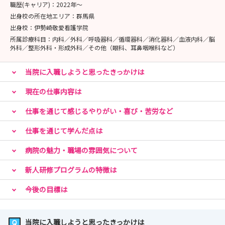
職歴(キャリア)：
2022年〜
出身校の所在地エリア：
群馬県
出身校：
伊勢崎敬愛看護学院
所属診療科目：
内科／外科／呼吸器科／循環器科／消化器科／血液内科／脳
外科／整形外科・形成外科／その他（眼科、耳鼻咽喉科など）
当院に入職しようと思ったきっかけは
現在の仕事内容は
仕事を通じて感じるやりがい・喜び・苦労など
仕事を通じて学んだ点は
病院の魅力・職場の雰囲気について
新人研修プログラムの特徴は
今後の目標は
当院に入職しようと思ったきっかけは