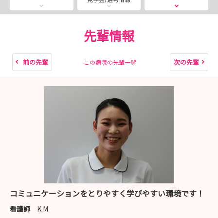
い！
【採用試験】
先輩情報
第4回：8月8日(土) 9:30～12:00
第5回：9月19日(土) 9:30～12:00
前の先輩
次の先輩
この病院の先輩一覧
※応募締め切りは2週間前までとなっておりますので早め
のご予約お願いします！
皆様のご参加を心よりお待ちしております！
コミュニケーションをとりやすく学びやすい環境です！
看護師
K.M