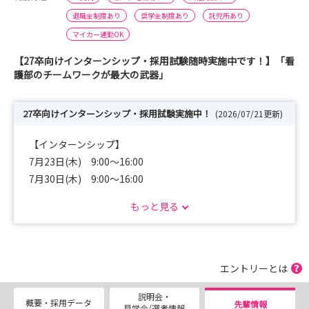
退職金制度あり
奨学金制度あり
託児所あり
マイカー通勤OK
【27卒向けインターンシップ・採用試験随時実施中です！】「看
護部のチームワークが最大の武器」
27卒向けインターンシップ・採用試験実施中！
(2026/07/21更新)
【インターンシップ】
7月23日(木) 9:00～16:00
7月30日(木) 9:00～16:00
8月6日(木) 9:00～16:00
もっと見る
8月13日(木) 9:00～16:00
8月20日(木) 9:00～16:00
8月27日(木) 9:00～16:00
9月3日(木) 9:00～16:00
エントリーとは
※昼食は当院でご用意いたします！
説明会・
※忙しい方は半日参加など調整可能ですのでご相談くださ
概要・採用データ
先輩情報
見学会/選考情報