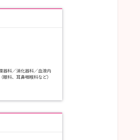
環器科／消化器科／血液内
（眼科、耳鼻咽喉科など）