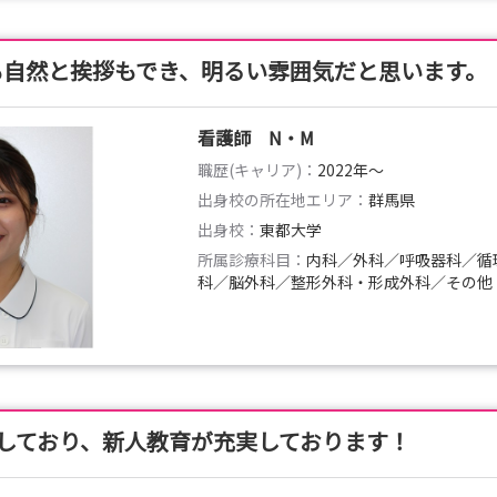
も自然と挨拶もでき、明るい雰囲気だと思います。
看護師 N・M
職歴(キャリア)：
2022年〜
出身校の所在地エリア：
群馬県
出身校：
東都大学
所属診療科目：
内科／外科／呼吸器科／循
科／脳外科／整形外科・形成外科／その他
入しており、新人教育が充実しております！