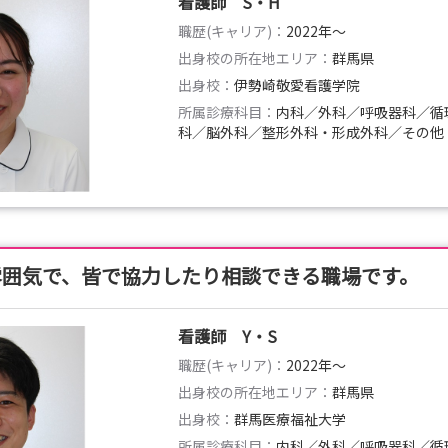
看護師 S・H
職歴(キャリア)：
2022年〜
出身校の所在地エリア：
群馬県
出身校：
伊勢崎敬愛看護学院
所属診療科目：
内科／外科／呼吸器科／循
科／脳外科／整形外科・形成外科／その他
雰囲気で、皆で協力したり相談できる職場です。
看護師 Y・S
職歴(キャリア)：
2022年〜
出身校の所在地エリア：
群馬県
出身校：
群馬医療福祉大学
所属診療科目：
内科／外科／呼吸器科／循