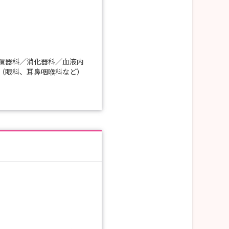
環器科／消化器科／血液内
（眼科、耳鼻咽喉科など）