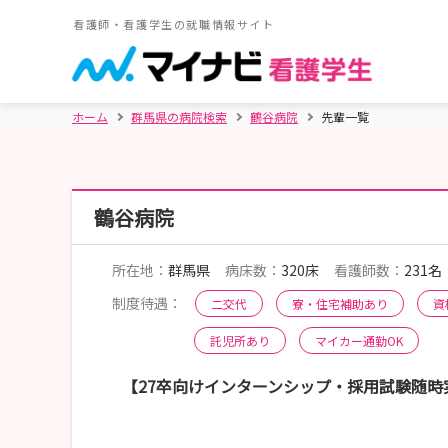
看護師・看護学生の就職情報サイト
ホーム
群馬県の病院検索
鶴谷病院
先輩一覧
鶴谷病院
所在地：
群馬県
病床数：
320床
看護師数：
231名
制度待遇：
二交代
寮・住宅補助あり
資
託児所あり
マイカー通勤OK
【27卒向けインターンシップ・採用試験随