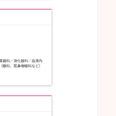
環器科／消化器科／血液内
（眼科、耳鼻咽喉科など）