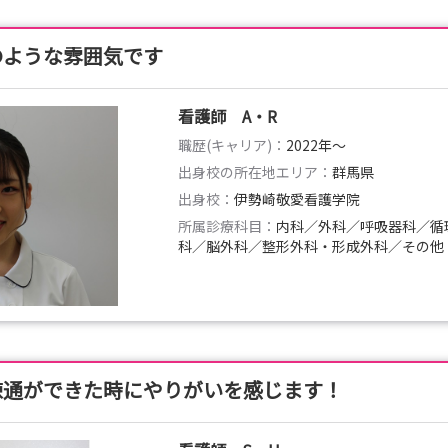
のような雰囲気です
看護師 A・R
職歴(キャリア)：
2022年〜
出身校の所在地エリア：
群馬県
出身校：
伊勢崎敬愛看護学院
所属診療科目：
内科／外科／呼吸器科／循
科／脳外科／整形外科・形成外科／その他
疎通ができた時にやりがいを感じます！