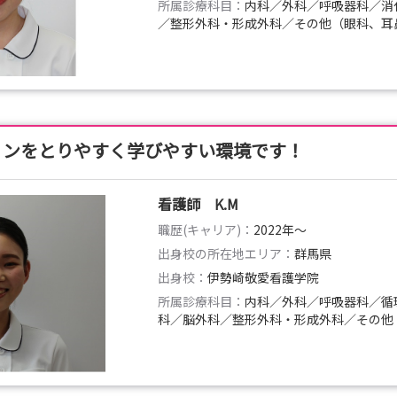
所属診療科目：
内科／外科／呼吸器科／消
／整形外科・形成外科／その他（眼科、耳
ョンをとりやすく学びやすい環境です！
看護師 K.M
職歴(キャリア)：
2022年〜
出身校の所在地エリア：
群馬県
出身校：
伊勢崎敬愛看護学院
所属診療科目：
内科／外科／呼吸器科／循
科／脳外科／整形外科・形成外科／その他