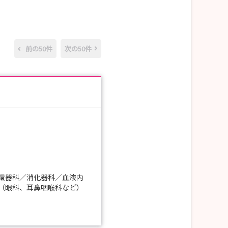
前の50件
次の50件
環器科／消化器科／血液内
（眼科、耳鼻咽喉科など）