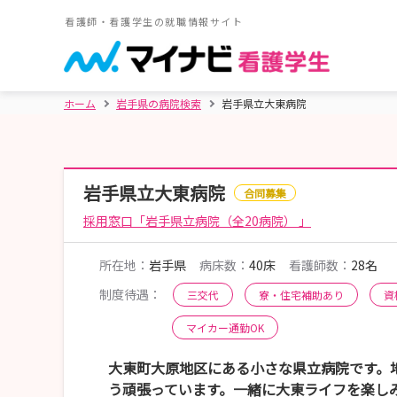
看護師・看護学生の就職情報サイト
ホーム
岩手県の病院検索
岩手県立大東病院
岩手県立大東病院
合同募集
採用窓口「岩手県立病院（全20病院） 」
所在地：
岩手県
病床数：
40床
看護師数：
28名
制度待遇：
三交代
寮・住宅補助あり
資
マイカー通勤OK
大東町大原地区にある小さな県立病院です。
う頑張っています。一緒に大東ライフを楽し