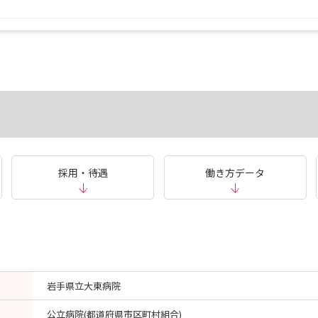
採用・待遇
働き方データ
岩手県立大東病院
公立病院(都道府県市区町村組合)