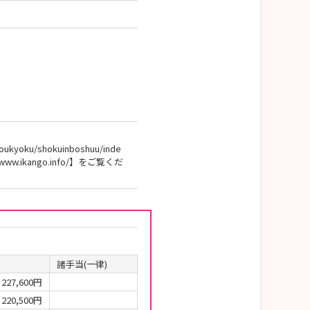
yoku/shokuinboshuu/inde
.ikango.info/】をご覧くだ
諸手当(一律)
227,600円
220,500円