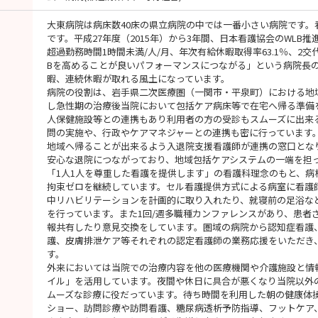
大東病院は病床数40床の県立病院の中では一番小さい病院です。
です。平成27年度（2015年）から3年間、日本看護協会のWLB
超過勤務時間1時間未満/人/月、年次有給休暇取得率63.1％、2交
Bを高めることが良いパフォーマンスにつながる」という病院長
暇、連続休暇が取れる風土になっています。
病院の役割は、岩手県二次医療圏（一関市・平泉町）における地
し急性期の治療後当院において包括ケア病床等で在宅へ帰る準備
人保健施設等との連携もあり利用者の方の受診もスムーズに出来
問の実施や、行政やケアマネジャーとの連携も密に行っています
地域へ帰ることが出来るよう入退院支援看護師が連携の窓口とな
安心な退院につながっており、地域包括ケアシステムの一端を担
「1人1人を尊重した看護を提供します」の看護科理念のもと、病
拘束ゼロを継続しています。セル看護提供方式による病室に看護
中リハビリテーションを計画的に取り入れたり、就寝前の足浴な
を行っています。また1回/週多職種カンファレンスがあり、患者
報共有したり意見交換をしています。圏域の病院から認知症看護
護、皮膚排泄ケア等それぞれの認定看護師の業務応援をいただき
す。
外来においては当院での治療内容を他の医療機関や介護施設と情
イル」を活用しています。夜間や休日に具合が悪くなり当院以外
ムーズな診療に役だっています。待ち時間を利用した朝の健康体
ショー、訪問診療や訪問看護、糖尿病透析予防指導、フットケア