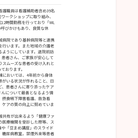
看護職員は看護補助者含め39名
推進ワークショップに取り組み、
代12時間勤務を行っており「WL
の呼びかけもあり、良質な休
域病院であり基幹病院等と連携
を行います。また地域の介護老
るようにしています。退院前訪
。患者さん、ご家族が安心して
りスムーズな患者の受け入れと
っております。
棟においては、4年前から身体
師がいる状況が作れること、日
ど、患者さんに寄り添ったケア
さんについて最善となるよう情
、摂食嚥下障害看護、救急看
、ケアの質の向上に努めていま
報共有が出来るよう「健康ファ
の医療機関を受診した際等、ス
操や「豆まめ講座」のスライド
、糖尿病教室，禁煙外来等患者