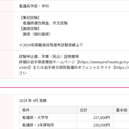
看護系学部・学科
【筆記試験】
看護師適性検査、作文試験
【面接試験】
面接（個別面接）
※2024年度職員採用選考試験実績より
試験申込書、卒業（見込）証明書等
詳細は岩手県医療局ホームページ【https://www.pref.iwate.jp/iryouk
x.html】または岩手県立病院看護科オフィシャルサイト【https://www
さい
2024 年 4月 実績
条件
合計
基本給
看護師・大学卒
227,600円
看護師・3年課程卒
220,500円