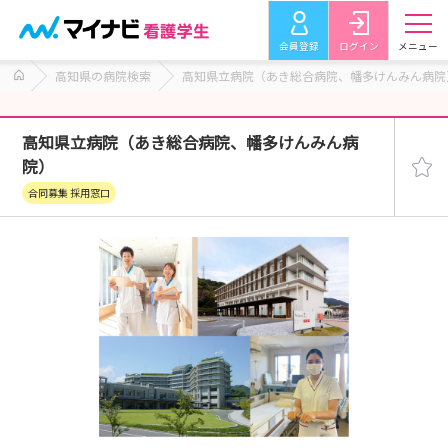
会員登録
ログイン
メニュー
高知県の病院検索
高知県立病院（あき総合病院、幡多けんみん病院
高知県立病院（あき総合病院、幡多けんみん病
院）
合同募集 採用窓口