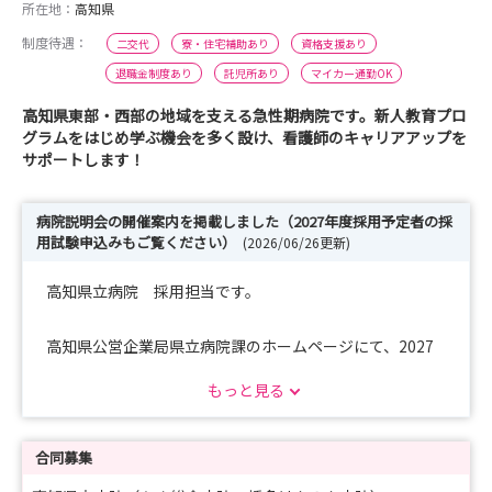
所在地：
高知県
制度待遇：
二交代
寮・住宅補助あり
資格支援あり
退職金制度あり
託児所あり
マイカー通勤OK
高知県東部・西部の地域を支える急性期病院です。新人教育プロ
グラムをはじめ学ぶ機会を多く設け、看護師のキャリアアップを
サポートします！
病院説明会の開催案内を掲載しました（2027年度採用予定者の採
用試験申込みもご覧ください）
(2026/06/26更新)
高知県立病院 採用担当です。
高知県公営企業局県立病院課のホームページにて、2027
年度採用予定者の採用試験申込みを受け付けております。
もっと見る
各試験の詳細については、試験案内でご確認ください。
また、病院説明会の日程、内容、参加申し込みについて
合同募集
は、画面の下に表示されている「説明会・見学会申込」か