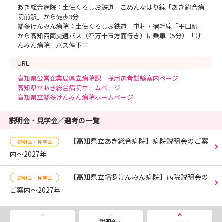
あき総合病院：土佐くろしお鉄道 ごめんなはり線「あき総合病
院前駅」から徒歩3分
幡多けんみん病院：土佐くろしお鉄道 中村・宿毛線「平田駅」
から高知西南交通バス（四万十市方面行き）に乗車（5分）「け
んみん病院」バス停下車
URL
高知県公営企業局県立病院課 採用選考試験案内ページ
高知県立あき総合病院ホームページ
高知県立幡多けんみん病院ホームページ
説明会・見学会／選考の一覧
【高知県立あき総合病院】病院説明会のご案
説明会・見学会
内～2027年
【高知県立幡多けんみん病院】病院説明会の
説明会・見学会
ご案内～2027年
説明会・