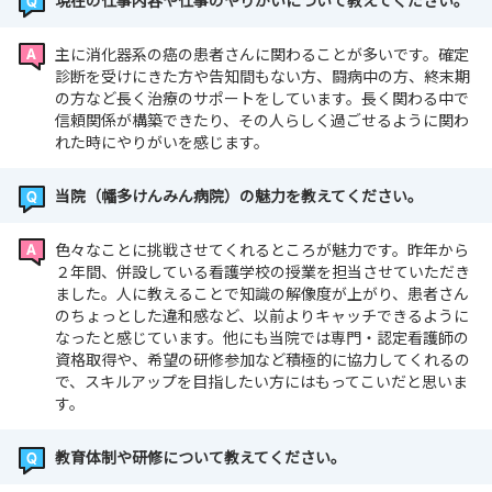
現在の仕事内容や仕事のやりがいについて教えてください。
主に消化器系の癌の患者さんに関わることが多いです。確定
診断を受けにきた方や告知間もない方、闘病中の方、終末期
の方など長く治療のサポートをしています。長く関わる中で
信頼関係が構築できたり、その人らしく過ごせるように関わ
れた時にやりがいを感じます。
当院（幡多けんみん病院）の魅力を教えてください。
色々なことに挑戦させてくれるところが魅力です。昨年から
２年間、併設している看護学校の授業を担当させていただき
ました。人に教えることで知識の解像度が上がり、患者さん
のちょっとした違和感など、以前よりキャッチできるように
なったと感じています。他にも当院では専門・認定看護師の
資格取得や、希望の研修参加など積極的に協力してくれるの
で、スキルアップを目指したい方にはもってこいだと思いま
す。
教育体制や研修について教えてください。