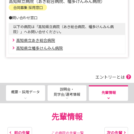
高知県立病院（あき総合病院、幡多けんみん病院）
らご確認ください。
合同募集 採用窓口
●問い合わせ窓口
試験案内は、各試験の試験案内公開日に、高知県公営企業
以下の病院は「高知県立病院（あき総合病院、幡多けんみん病
局県立病院課のホームページに掲載しています。
院）」へお問い合せください。
受験申込みは、高知県公営企業局県立病院課のホームペー
高知県立あき総合病院
ジから「高知県公営企業局職員採用試験等申込システム」
高知県立幡多けんみん病院
にアクセスして行ってください。
【県立病院課ホームページ】
［採用選考試験案内］
エントリーとは
https://www.pref.kochi.lg.jp/doc/saiyousenkousikenan
nai/
説明会・
概要・採用データ
先輩情報
見学会/選考情報
先輩情報
前の先輩
次の先輩
この病院の先輩一覧