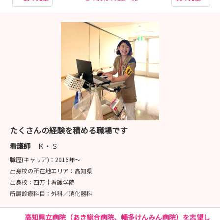
たくさんの経験を積める職場です
看護師
Ｋ・Ｓ
職歴(キャリア)：
2016年〜
出身校の所在地エリア：
高知県
出身校：
四万十看護学院
所属診療科目：
外科／消化器科
高知県立病院（あき総合病院、幡多けんみん病院）を志望し