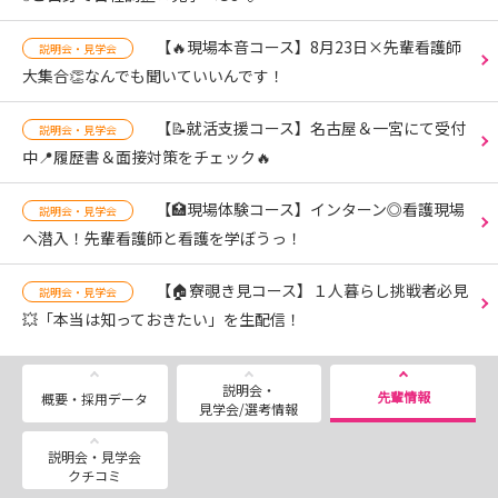
【🔥現場本音コース】8月23日×先輩看護師
説明会・見学会
大集合👏なんでも聞いていいんです！
【📝就活支援コース】名古屋＆一宮にて受付
説明会・見学会
中📍履歴書＆面接対策をチェック🔥
【🏥現場体験コース】インターン◎看護現場
説明会・見学会
へ潜入！先輩看護師と看護を学ぼうっ！
【🏠寮覗き見コース】１人暮らし挑戦者必見
説明会・見学会
💥「本当は知っておきたい」を生配信！
説明会・
先輩情報
概要・採用データ
見学会/選考情報
説明会・見学会
クチコミ