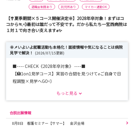
退職金制度あり
託児所あり
マイカー通勤OK
【🎐夏季期間×５コース開催決定🌞】2028年卒対象！まずはコ
コから🏃💨最初は誰だって不安です。だから私たち一宮西病院は
１対１で向き合い支えます✊✨
🌞📌いよいよ就職活動も本格化！面接情報や気になることは病院
見学で解決！
(2026/07/15更新)
■---- CHECK《2028年卒対象》 ----■
【🏥1on1見学コース】実習の合間を見つけて✊ご自身で日
程調整×見学へGO💨
【🏥現場体験コース】インターン◎看護現場へ潜入！先輩
もっと見る
看護師と看護を学ぼうっ！
【🔥現場本音コース】8月23日×先輩看護師大集合👏なん
でも聞いていいんです🏃💨
合説出展情報
【📝就活支援コース】名古屋＆一宮にて受付中📍履歴書＆
8月8日 看護セミナー【サマー】 金沢会場
面接対策をチェック🔥
【🏠寮覗き見コース】１人暮らし挑戦者必見💥「本当は