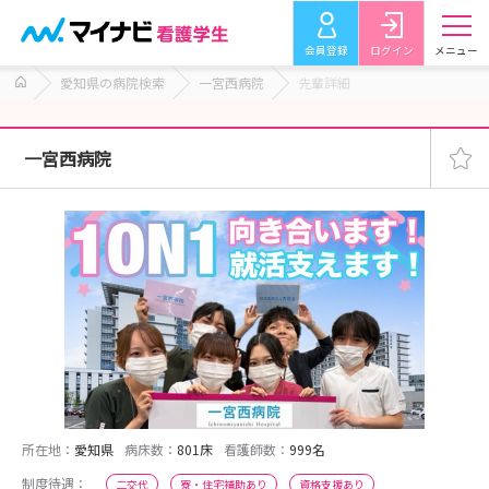
会員登録
ログイン
メニュー
愛知県の病院検索
一宮西病院
先輩詳細
一宮西病院
所在地：
愛知県
病床数：
801床
看護師数：
999名
制度待遇：
二交代
寮・住宅補助あり
資格支援あり