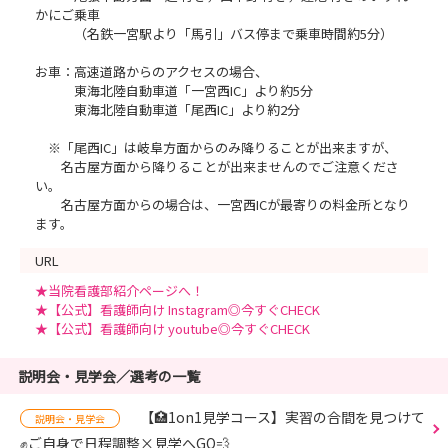
かにご乗車
（名鉄一宮駅より「馬引」バス停まで乗車時間約5分）
お車：高速道路からのアクセスの場合、
東海北陸自動車道「一宮西IC」より約5分
東海北陸自動車道「尾西IC」より約2分
※「尾西IC」は岐阜方面からのみ降りることが出来ますが、
名古屋方面から降りることが出来ませんのでご注意くださ
い。
名古屋方面からの場合は、一宮西ICが最寄りの料金所となり
ます。
URL
★当院看護部紹介ページへ！
★【公式】看護師向け Instagram◎今すぐCHECK
★【公式】看護師向け youtube◎今すぐCHECK
説明会・見学会／選考の一覧
【🏥1on1見学コース】実習の合間を見つけて
説明会・見学会
✊ご自身で日程調整×見学へGO💨