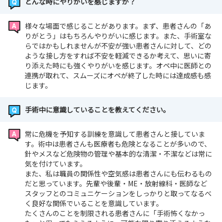
どんな時にやりがいを感じますか？
様々な場面で感じることがあります。まず、​患者さんの「あ
りがとう」はもちろんやりがいに感じます。また、手術室な
らではかもしれませんが不安が強い患者さんに対して、どの
ような接し方をすれば不安を軽減できるか考えて、思いに寄
り添えた時にも強くやりがいを感じます。​オペ中に医師との
連携が取れて、スムーズにオペが終了した時には達成感も感
じます。​
手術中に意識していることを教えてください。
常に危機を予知する訓練を意識して患者さんと接していま
す。​術中は患者さんも医療者も危険となることが多いので、
針やメスなど危険物の管理や基本的な清潔・不潔などは常に
気を付けています。
また、私は職員の関係性や空気感は患者さんにも伝わるもの
だと思っています。先輩や後輩・ME・放射線科・医師など
スタッフとのコミュニケーションをしっかりと取ってなるべ
く良好な関係でいることを意識しています。
たくさんのことを制限される患者さんに「手術怖くなかっ