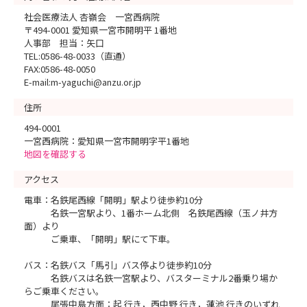
社会医療法人 杏嶺会 一宮西病院
〒494-0001 愛知県一宮市開明平 1番地
人事部 担当：矢口
TEL:0586-48-0033（直通）
FAX:0586-48-0050
E-mail:m-yaguchi@anzu.or.jp
住所
494-0001
一宮西病院：愛知県一宮市開明字平1番地
地図を確認する
アクセス
電車：名鉄尾西線「開明」駅より徒歩約10分
名鉄一宮駅より、1番ホーム北側 名鉄尾西線（玉ノ井方
面）より
ご乗車、「開明」駅にて下車。
バス：名鉄バス「馬引」バス停より徒歩約10分
名鉄バスは名鉄一宮駅より、バスターミナル2番乗り場か
らご乗車ください。
尾張中島方面：起 行き，西中野 行き，蓮池 行きのいずれ