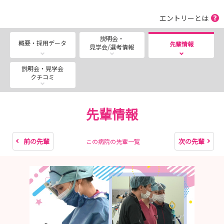
知っておきたい」を生配信！
エントリーとは
■---- MESSAGE ----■
説明会・
概要・採用データ
先輩情報
見学会/選考情報
皆さんの疑問 ”気になる” を看護師採用担当が解決しま
す！
説明会・見学会
まず説明会画面をご確認ください★
クチコミ
一宮西病院は『街と人が明るく健康でいられますように』
の理念の下、地域の救急・急性期医療を担う病院として機
先輩情報
能を高め、一宮尾張西部地域の拠点病院として尽力してい
ます。
2023年には「南館」が完成し病院機能を大幅に拡大させ
前の先輩
次の先輩
この病院の先輩一覧
（病床数465床→801床へ）地域医療へ貢献します！
＼みなさんのご参加★お待ちしています／