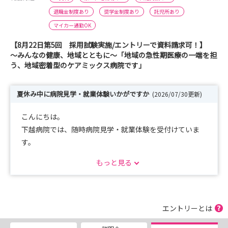
退職金制度あり
奨学金制度あり
託児所あり
マイカー通勤OK
【8月22日第5回 採用試験実施/エントリーで資料請求可！】
～みんなの健康、地域とともに～「地域の急性期医療の一端を担
う、地域密着型のケアミックス病院です」
夏休み中に病院見学・就業体験いかがですか
(2026/07/30更新)
こんにちは。
下越病院では、随時病院見学・就業体験を受付けていま
す。
1日コースや半日コースなどご希望に合わせて対応します
もっと見る
ので、まずはお気軽にご連絡ください。
（平日に限ります。10日くらい前までにご連絡くださ
い）
エントリーとは