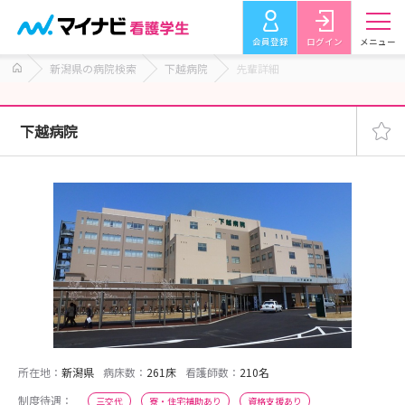
会員登録
ログイン
メニュー
新潟県の病院検索
下越病院
先輩詳細
下越病院
所在地：
新潟県
病床数：
261床
看護師数：
210名
制度待遇：
三交代
寮・住宅補助あり
資格支援あり