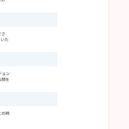
ださ
をいた
チョン
去問を
との時