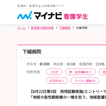
看護師・看護学生の就職情報サイト
ホーム
新潟県の病院検索
下越病院
先輩詳細
下越病院
所在地：
新潟県
病床数：
261床
看護師数：
210名
制度待遇：
三交代
寮・住宅補助あり
資
託児所あり
マイカー通勤OK
【8月22日第5回 採用試験実施/エントリ
「地域の急性期医療の一端を担う、地域密着