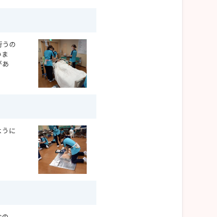
行うの
いま
があ
ように
なの