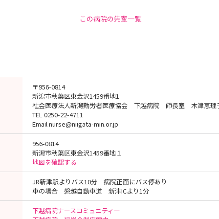
この病院の先輩一覧
〒956-0814
新潟市秋葉区東金沢1459番地1
社会医療法人新潟勤労者医療協会 下越病院 師長室 木津恵理
TEL 0250-22-4711
Email nurse@niigata-min.or.jp
956-0814
新潟市秋葉区東金沢1459番地１
地図を確認する
JR新津駅よりバス10分 病院正面にバス停あり
車の場合 磐越自動車道 新津ICより1分
下越病院ナースコミュニティー