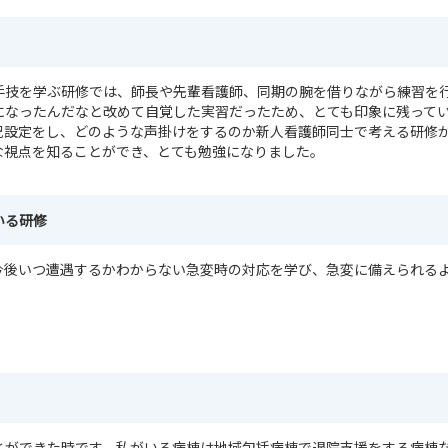
手技を学ぶ研修では、師長や先輩看護師、同期の腕を借りながら練習を
になったんだなと改めて自覚した実習だったため、とても印象に残って
況設定をし、どのような声掛けをするのか新人看護師同士で考える研修
な視点を知ることができ、とても勉強になりました。
いる研修
今後いつ遭遇するかわからない急変時の対応を学び、急変に備えられる
とができた時です。私がいる病棟は地域包括病棟で退院支援をする病棟