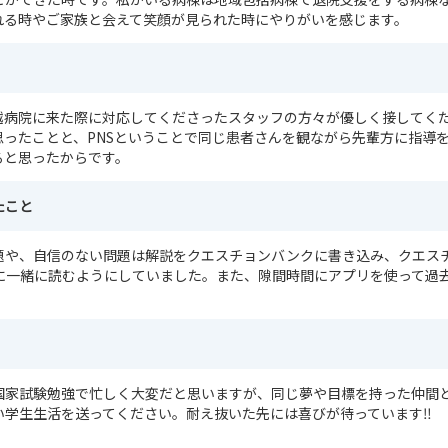
れる時やご家族と会えて笑顔が見られた時にやりがいを感じます。
越病院に来た際に対応してくださったスタッフの方々が優しく接してく
思ったことと、PNSということで同じ患者さんを観ながら先輩方に指導
ると思ったからです。
たこと
題や、自信のない問題は解説をクエスチョンバンクに書き込み、クエス
に一緒に読むようにしていました。また、隙間時間にアプリを使って過
国家試験勉強で忙しく大変だと思いますが、同じ夢や目標を持った仲間
い学生生活を送ってください。耐え抜いた先には喜びが待っています‼