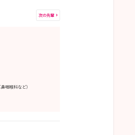
次の先輩
。
耳鼻咽喉科など）