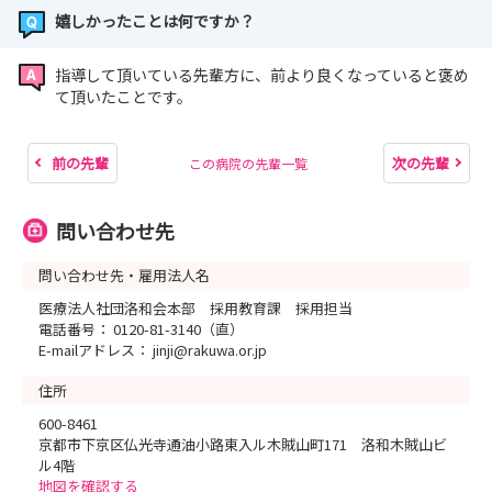
嬉しかったことは何ですか？
指導して頂いている先輩方に、前より良くなっていると褒め
て頂いたことです。
前の先輩
次の先輩
この病院の先輩一覧
問い合わせ先
問い合わせ先・雇用法人名
医療法人社団洛和会本部 採用教育課 採用担当
電話番号： 0120-81-3140（直）
E-mailアドレス： jinji@rakuwa.or.jp
住所
600-8461
京都市下京区仏光寺通油小路東入ル木賊山町171 洛和木賊山ビ
ル4階
地図を確認する