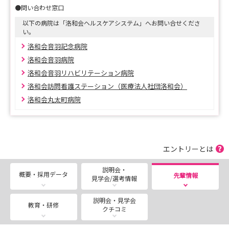
●問い合わせ窓口
以下の病院は「洛和会ヘルスケアシステム」へお問い合せくださ
い。
洛和会音羽記念病院
洛和会音羽病院
洛和会音羽リハビリテーション病院
洛和会訪問看護ステーション（医療法人社団洛和会）
洛和会丸太町病院
エントリーとは
説明会・
概要・採用データ
先輩情報
見学会/選考情報
説明会・見学会
教育・研修
クチコミ