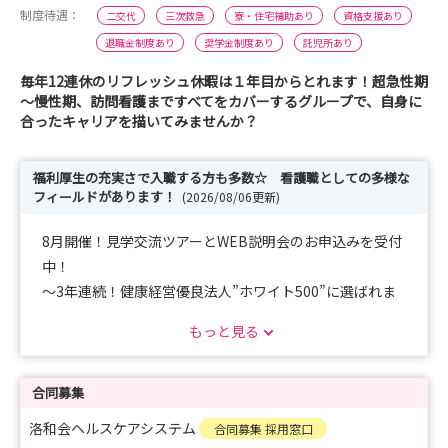
制度待遇：
二交代
三次救急
寮・住宅補助あり
資格支援あり
退職金制度あり
奨学金制度あり
託児所あり
毎年12連休のリフレッシュ休暇は１年目からとれます！超急性期
～慢性期、訪問看護まですべてをカバーするグループで、自身に
合ったキャリアを描いてみませんか？
福利厚生の充実さで入職する方も多数☆ 看護職としての多様な
フィールドがあります！
(2026/08/06更新)
8月開催！見学交流ツアーとWEB説明会のお申込みを受付
中！
～3年連続！健康経営優良法人”ホワイト500”に選ばれま
した☆～
もっと見る
急性期・回復期・慢性期・訪問看護、多様なフィールドで
キャリアを形成しませんか？
ひとを大切にする仕事だからこそ、はたらく人を大切にす
合同募集
る法人です。ぜひお待ちしております♪
洛和会ヘルスケアシステム
合同募集 採用窓口