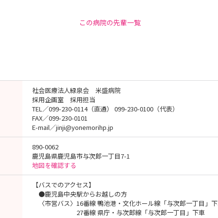
この病院の先輩一覧
社会医療法人緑泉会 米盛病院
採用企画室 採用担当
TEL／099-230-0114（直通） 099-230-0100（代表）
FAX／099-230-0101
E-mail／jinji@yonemorihp.jp
890-0062
鹿児島県鹿児島市与次郎一丁目7-1
地図を確認する
【バスでのアクセス】
●鹿児島中央駅からお越しの方
〈市営バス〉16番線 鴨池港・文化ホール線「与次郎一丁目」下
27番線 県庁・与次郎線「与次郎一丁目」下車