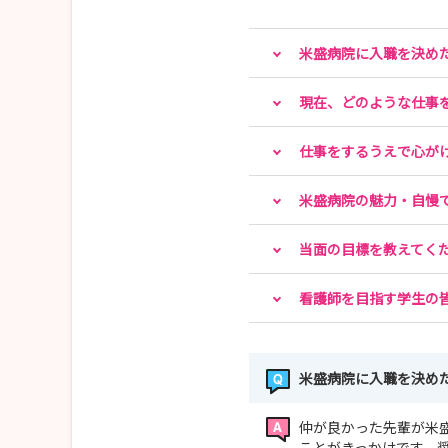
〒890-0062鹿児島市与次郎一丁目7-1
TEL：099-230-0100／099-230-0114（直通）
米盛病院に入職を決め
E-mail：jinji@yonemorihp.jp
HP：https://www.yonemorihp.jp/recruitsite
現在、どのような仕事
*★*―――――*★*―――――*★*―――――*★*
仕事をするうえで心が
米盛病院の魅力・自慢
当面の目標を教えてく
看護師を目指す学生の
米盛病院に入職を決め
仲が良かった先輩が米
ことがきっかけです。