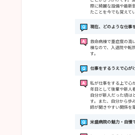
際に綺麗な設備や最新
たことを今でも覚えて
現在、どのような仕事
救命病棟で重症度の高
棟なので、入退院や転
す。
仕事をするうえで心が
私が仕事をする上で心
年目として後輩や新人
自分が新人だった頃は
す。また、自分から歩
師が聞きやすい関係を
米盛病院の魅力・自慢