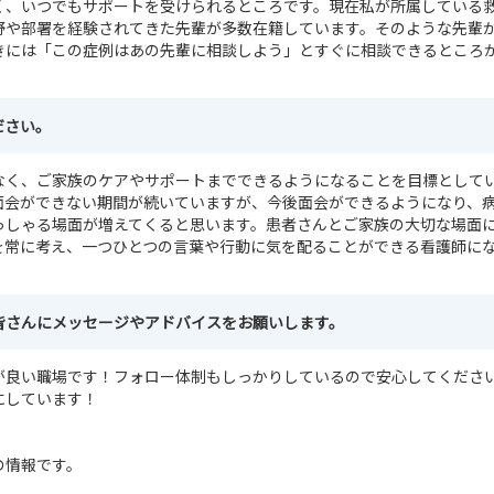
く、いつでもサポートを受けられるところです。現在私が所属している
野や部署を経験されてきた先輩が多数在籍しています。そのような先輩
きには「この症例はあの先輩に相談しよう」とすぐに相談できるところ
ださい。
なく、ご家族のケアやサポートまでできるようになることを目標として
面会ができない期間が続いていますが、今後面会ができるようになり、
っしゃる場面が増えてくると思います。患者さんとご家族の大切な場面
を常に考え、一つひとつの言葉や行動に気を配ることができる看護師に
皆さんにメッセージやアドバイスをお願いします。
が良い職場です！フォロー体制もしっかりしているので安心してくださ
にしています！
の情報です。