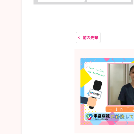
※インターンシップ・病院見学会・オンライン病
皆さんにお会いできることを楽しみにしています
前の先輩
★その他★
・リクルートサイトにて、スタッフのインタビュ
以下のURLからぜひご覧ください♪
https://www.yonemorihp.jp/recruitsite/job/
・ホームページやSNS（Instagram・LINE・Y
https://lit.link/yonemorihp
*★*―――――*★*―――――*★*―――――*★*
社会医療法人緑泉会 米盛病院 採用企画室