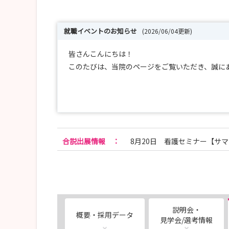
就職イベントのお知らせ
(2026/06/04更新)
皆さんこんにちは！
このたびは、当院のページをご覧いただき、誠に
★就職イベントのお知らせ★
・マイナビ看護学生就職セミナー
7/11福岡会場、8/9沖縄会場
合説出展情報
：
8月20日 看護セミナー【サ
・病院見学会（13:30～16:30）、オンライン病院見学
6/6、7/4、8/1、9/5、10/3、11/7、12/5
・インターンシップ（9:30～16:30）
7/28、7/29、8/4、8/5、8/12、8/13、8/18、8/
説明会・
概要・採用データ
見学会/選考情報