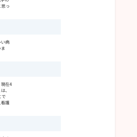
と思っ
多い病
いま
現在4
とは、
とで
人看護