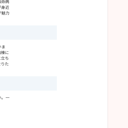
救命病
が身近
が魅力
いま
病棟に
に立ち
なりた
い。一