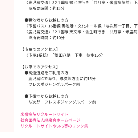
〈鹿児島交通〉32-1番線 鴨池港行き「共月亭・米盛病院前」下
※所要時間：約15分
●鴨池港からお越しの方
〈市営バス〉16番線 鴨池港・文化ホール線「与次郎一丁目」下
〈鹿児島交通〉32-1番線 天文館・金生町行き「共月亭・米盛
※所要時間：約10分
【市電でのアクセス】
〈市電1系統〉「荒田八幡」下車 徒歩15分
【お車でのアクセス】
●高速道路をご利用の方
鹿児島ICで降り、与次郎方面に約15分
フレスポジャングルパーク前
●市街地からお越しの方
与次郎 フレスポジャングルパーク前
米盛病院リクルートサイト
社会医療法人緑泉会ホームページ
リクルートサイトやSNS等のリンク集