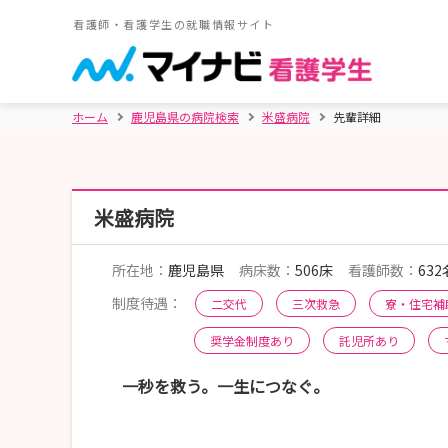
看護師・看護学生の就職情報サイト
ホーム
鹿児島県の病院検索
米盛病院
先輩詳細
米盛病院
所在地：
鹿児島県
病床数：
506床
看護師数：
632
制度待遇：
二交代
三次救急
寮・住宅補
奨学金制度あり
託児所あり
一秒を救う。一生につなぐ。