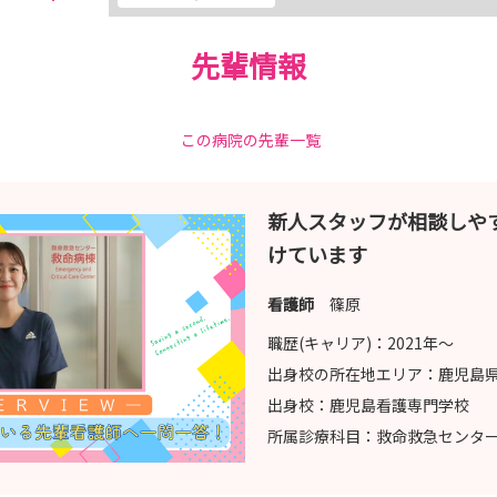
院見学会は【完全予約制】となっておりますので、マイナビ看護学生の
先輩情報
！
この病院の先輩一覧
ー記事を多数掲載しています
新人スタッフが相談しや
けています
nurse
看護師
篠原
ouTube）等のリンク集はこちら
職歴(キャリア)：
2021年〜
出身校の所在地エリア：
鹿児島
出身校：
鹿児島看護専門学校
所属診療科目：
救命救急センタ