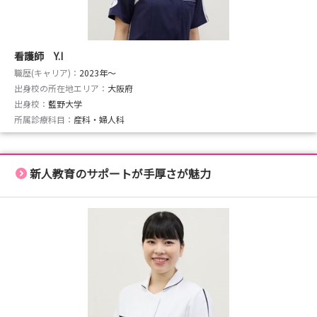
・エルダー看護師：リアリティショックに陥らないよう2
年目看護師が精神面のフォローをする役割
そのほか、看護主任、新人教育担当者、新人研修責任者、
看護師 Y.I
臨床心理士など様々な役割のスタッフが新人看護師の独り
職歴(キャリア)：
2023年〜
立ちに向けてサポートいたします。
出身校の所在地エリア：
大阪府
出身校：
藍野大学
所属診療科目：
産科・婦人科
新人教育のサポートが手厚さが魅力