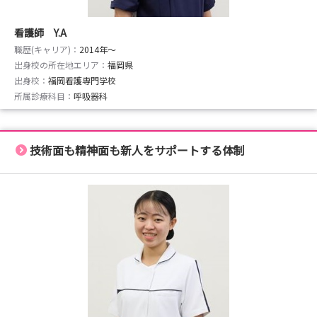
看護師 Y.A
職歴(キャリア)：
2014年〜
出身校の所在地エリア：
福岡県
出身校：
福岡看護専門学校
所属診療科目：
呼吸器科
技術面も精神面も新人をサポートする体制