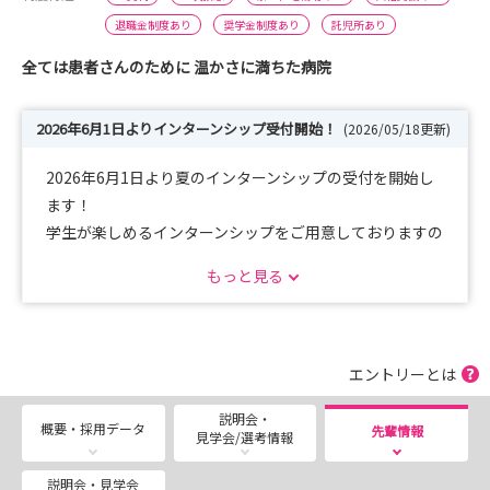
退職金制度あり
奨学金制度あり
託児所あり
全ては患者さんのために 温かさに満ちた病院
2026年6月1日よりインターンシップ受付開始！
(2026/05/18更新)
2026年6月1日より夏のインターンシップの受付を開始し
ます！
学生が楽しめるインターンシップをご用意しておりますの
で是非ご応募ください！
もっと見る
────────────────────
目指すのはスーパー・スマート・ホスピタル
────────────────────
エントリーとは
大阪医科薬科大学病院は高度な先端医療を行う特定機能病
説明会・
院であると同時に、
概要・採用データ
先輩情報
見学会/選考情報
北摂地域における地域医療の最後の砦でもあります。
説明会・見学会