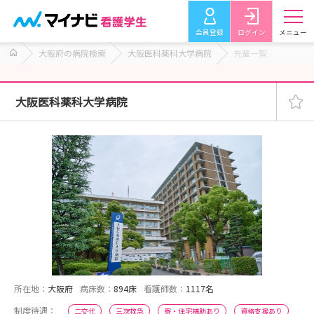
会員登録
ログイン
メニュー
大阪府の病院検索
大阪医科薬科大学病院
先輩一覧
大阪医科薬科大学病院
所在地：
大阪府
病床数：
894床
看護師数：
1117名
制度待遇：
二交代
三次救急
寮・住宅補助あり
資格支援あり