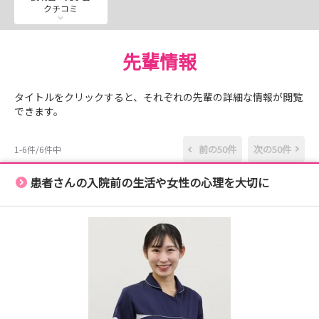
クチコミ
1.ここでしか受けられない医療を提供
難病に対して当院でしか受けることができないレベルの高
い医療を提供すると同時に、大学病院として最先端の研究
先輩情報
にも数多く取り組んでいます。
タイトルをクリックすると、それぞれの先輩の詳細な情報が閲覧
2.手術を断らない地域医療最後の砦
できます。
2021年度、当院は年間12,471例の手術を行いました。1カ
月あたり約1000件のペースであり、「24時間、手術を断
前の50件
次の50件
1-6件/6件中
らない」をモットーに、いつでも緊急手術を行える体制を
整えています。
患者さんの入院前の生活や女性の心理を大切に
─────────
新人支援システム
─────────
下記、2人の先輩がしっかりサポートし、部署全体、そし
て看護部全体で育てる新人支援システムがあります。
・プリセプター看護師：看護の基礎知識・技術を教える役
割