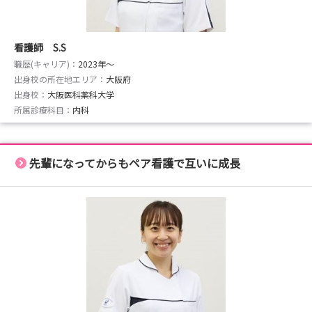
看護師 S.S
職歴(キャリア)：
2023年〜
出身校の所在地エリア：
大阪府
出身校：
大阪医科薬科大学
所属診療科目：
内科
先輩になってからもペア看護で互いに成長