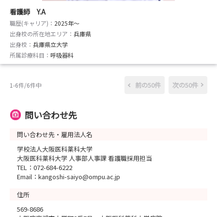
看護師 Y.A
職歴(キャリア)：
2025年〜
出身校の所在地エリア：
兵庫県
出身校：
兵庫県立大学
所属診療科目：
呼吸器科
前の50件
次の50件
1-6件/6件中
問い合わせ先
問い合わせ先・雇用法人名
学校法人大阪医科薬科大学
大阪医科薬科大学 人事部人事課 看護職採用担当
TEL：072-684-6222
Email：kangoshi-saiyo@ompu.ac.jp
住所
569-8686