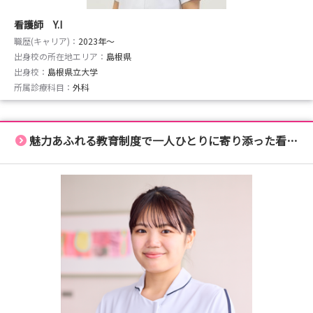
看護師 Y.I
職歴(キャリア)：
2023年〜
出身校の所在地エリア：
島根県
出身校：
島根県立大学
所属診療科目：
外科
魅力あふれる教育制度で一人ひとりに寄り添った看護師に