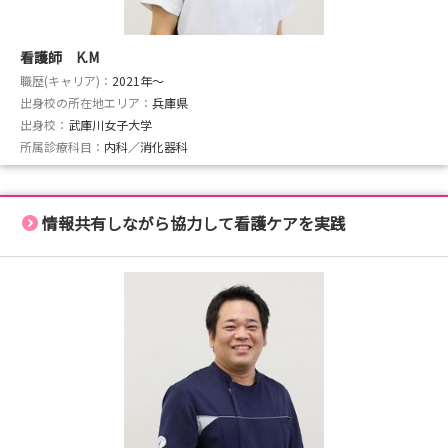
看護師 K.M
職歴(キャリア)：
2021年〜
出身校の所在地エリア：
兵庫県
出身校：
武庫川女子大学
所属診療科目：
内科／消化器科
情報共有しながら協力して看護ケアを実践