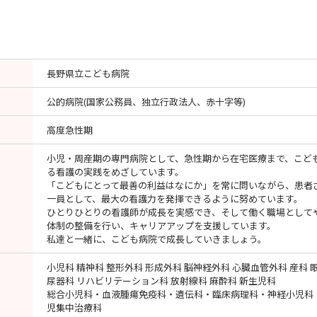
長野県立こども病院
公的病院(国家公務員、独立行政法人、赤十字等)
高度急性期
小児・周産期の専門病院として、急性期から在宅医療まで、こど
る看護の実践をめざしています。
「こどもにとって最善の利益はなにか」を常に問いながら、患者
一員として、最大の看護力を発揮できるように努めています。
ひとりひとりの看護師が成長を実感でき、そして働く職場として
体制の整備を行い、キャリアアップを支援しています。
私達と一緒に、こども病院で成長していきましょう。
小児科 精神科 整形外科 形成外科 脳神経外科 心臓血管外科 産科 
尿器科 リハビリテーション科 放射線科 麻酔科 新生児科
総合小児科・血液腫瘍免疫科・遺伝科・臨床病理科・神経小児科
児集中治療科