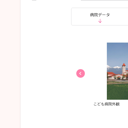
病院データ
技術研修は、卒後２年目の先輩より教えてもらいま
こども病院外観
質問しやすいと好評です。