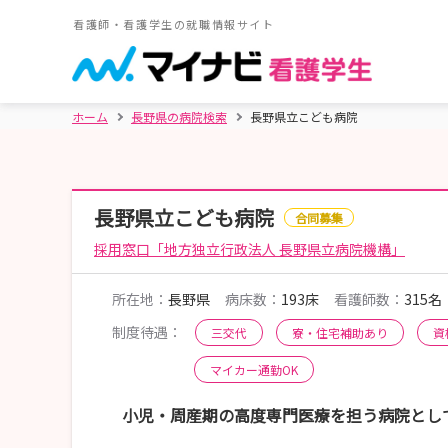
看護師・看護学生の就職情報サイト
ホーム
長野県の病院検索
長野県立こども病院
長野県立こども病院
合同募集
採用窓口「地方独立行政法人 長野県立病院機構」
所在地：
長野県
病床数：
193床
看護師数：
315名
制度待遇：
三交代
寮・住宅補助あり
資
マイカー通勤OK
小児・周産期の高度専門医療を担う病院とし