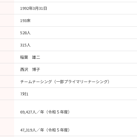
1992年3月31日
193床
528人
315人
稲葉 雄二
西沢 博子
チームナーシング（一部プライマリーナーシング）
7対1
69,427人／年（令和５年度）
47,319人／年（令和５年度）