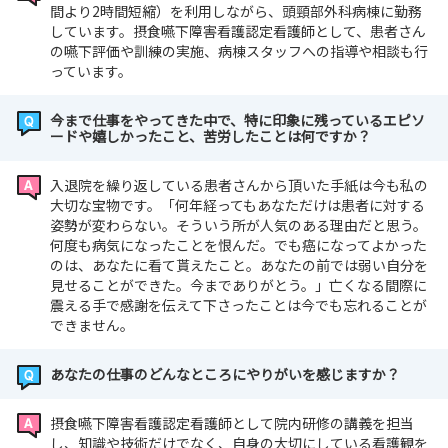
間より2時間短縮）を利用しながら、頭頸部外科病棟に勤務
しています。摂食嚥下障害看護認定看護師として、患者さん
の嚥下評価や訓練の実施、病棟スタッフへの指導や相談も行
っています。
今まで仕事をやってきた中で、特に印象に残っているエピソ
ードや嬉しかったこと、苦労したことは何ですか？
入退院を繰り返している患者さんから頂いた手紙は今も私の
大切な宝物です。「何年経ってもあなただけは患者に対する
姿勢が変わらない。そういう所が人気のある理由だと思う。
何度も病気になったことを恨んだ。でも癌になってよかった
のは、あなたに看て貰えたこと。あなたの前では弱い自分を
見せることができた。今までありがとう。」亡くなる間際に
震える手で感謝を伝えて下さったことは今でも忘れることが
できません。
あなたの仕事のどんなところにやりがいを感じますか？
摂食嚥下障害看護認定看護師として院内研修の講義を担当
し、知識や技術だけでなく、自身の大切にしている看護観を