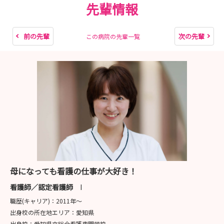
先輩情報
前の先輩
次の先輩
この病院の先輩一覧
母になっても看護の仕事が大好き！
看護師／認定看護師
I
職歴(キャリア)：
2011年〜
出身校の所在地エリア：
愛知県
出身校：
愛知県立総合看護専門学校