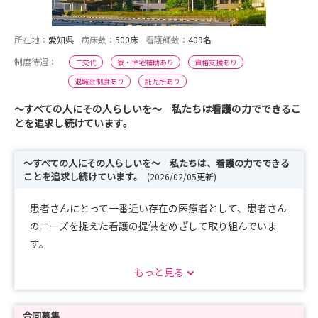
所在地：
愛知県
病床数：
500床
看護師数：
409名
制度待遇：
二交代
寮・住宅補助あり
資格支援あり
退職金制度あり
託児所あり
～すべての人にその人らしいを～ 私たちは看護の力でできるこ
とを追求し続けています。
～すべての人にその人らしいを～ 私たちは、看護の力でできる
ことを追求し続けています。
(2026/02/05更新)
患者さんにとって一番近い存在の医療者として、患者さん
のニーズを捉えた看護の提供をめざして取り組んでいま
す。
がん治療も年々複雑化し選択肢も広がる中、どの治療段階
もっと見る
においても、患者さんが納得して治療に臨めるよう意思決
定を支援する役割があります。同時に、治療が安全に行え
るよう確かな知識と技術を提供することが求められます。
合同募集