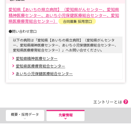
患者さんが大切にしたいことを尊重し、専門職としてどう
愛知県【あいちの県立病院】（愛知県がんセンター、愛知県
したらそれが叶えられるのかを一緒に考え、必要な支援を
精神医療センター、あいち小児保健医療総合センター、愛知
ていねいに行います。
県医療療育総合センター）
合同募集 採用窓口
●問い合わせ窓口
ぜひ、私たちと一緒に看護してみませんか？ご興味のある
以下の病院は「愛知県【あいちの県立病院】（愛知県がんセンタ
方は、ぜひともエントリーをお願いします。
ー、愛知県精神医療センター、あいち小児保健医療総合センター、
愛知県医療療育総合センター）」へお問い合せください。
愛知県精神医療センター
愛知県医療療育総合センター
あいち小児保健医療総合センター
エントリーとは
概要・採用データ
先輩情報