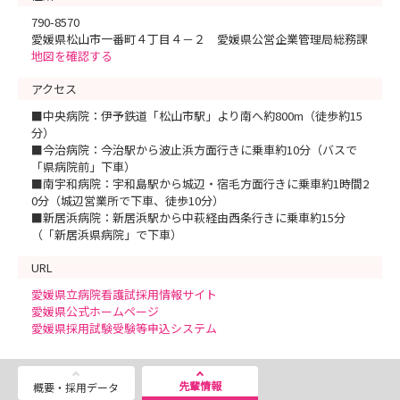
790-8570
愛媛県松山市一番町４丁目４－２ 愛媛県公営企業管理局総務課
地図を確認する
アクセス
■中央病院：伊予鉄道「松山市駅」より南へ約800m（徒歩約15
分）
■今治病院：今治駅から波止浜方面行きに乗車約10分（バスで
「県病院前」下車）
■南宇和病院：宇和島駅から城辺・宿毛方面行きに乗車約1時間2
0分（城辺営業所で下車、徒歩10分）
■新居浜病院：新居浜駅から中萩経由西条行きに乗車約15分
（「新居浜県病院」で下車）
URL
愛媛県立病院看護試採用情報サイト
愛媛県公式ホームページ
愛媛県採用試験受験等申込システム
先輩情報
概要・採用データ