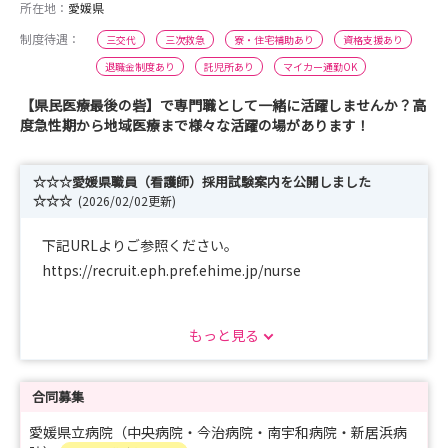
所在地：
愛媛県
制度待遇：
三交代
三次救急
寮・住宅補助あり
資格支援あり
退職金制度あり
託児所あり
マイカー通勤OK
【県民医療最後の砦】で専門職として一緒に活躍しませんか？高
度急性期から地域医療まで様々な活躍の場があります！
☆☆☆愛媛県職員（看護師）採用試験案内を公開しました
☆☆☆
(2026/02/02更新)
下記URLよりご参照ください。
https://recruit.eph.pref.ehime.jp/nurse
もっと見る
☆☆☆デジタルパンフレットを公開しました☆☆☆
デジタルパンフレット
https://recruit.eph.pref.ehime.jp/nurse/pdf/ehimenurs
合同募集
e_rct_panf2026.pdf
愛媛県立病院（中央病院・今治病院・南宇和病院・新居浜病