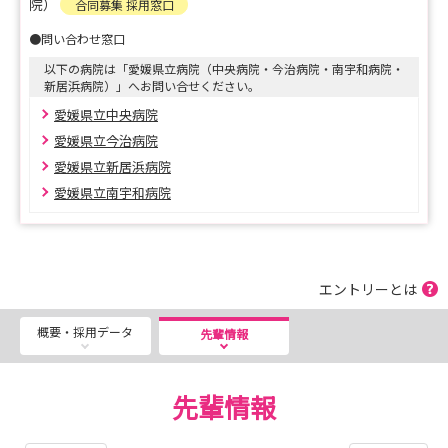
院）
合同募集 採用窓口
☆☆☆愛媛県立病院看護師採用情報サイト☆☆☆
●問い合わせ窓口
「大好きな愛媛の、大好きな看護師へ。」
以下の病院は「愛媛県立病院（中央病院・今治病院・南宇和病院・
下記URLよりご覧いただけます。
新居浜病院）」へお問い合せください。
https://recruit.eph.pref.ehime.jp/nurse
愛媛県立中央病院
愛媛県立今治病院
愛媛県立新居浜病院
愛媛県立南宇和病院
エントリーとは
概要・採用データ
先輩情報
先輩情報