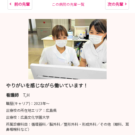
前の先輩
次の先輩
この病院の先輩一覧
やりがいを感じながら働いています！
看護師
T,H
職歴(キャリア)：
2023年〜
出身校の所在地エリア：
広島県
出身校：
広島文化学園大学
所属診療科目：
循環器科／脳外科／整形外科・形成外科／その他（眼科、耳
鼻咽喉科など）