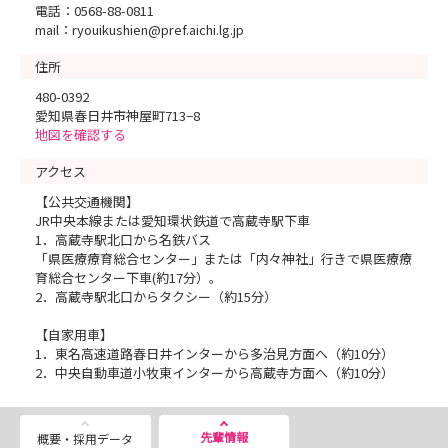
電話：0568-88-0811
mail：ryouikushien@pref.aichi.lg.jp
住所
480-0392
愛知県春日井市神屋町713−8
地図を確認する
アクセス
【公共交通機関】
JR中央本線または愛知環状鉄道で高蔵寺駅下車
1．高蔵寺駅北口から名鉄バス
「県医療療育総合センター」または「内々神社」行きで県医療療
育総合センター下車(約17分）。
2．高蔵寺駅北口からタクシー（約15分）
【自家用車】
1．東名高速道路春日井インターから多治見方面へ（約10分）
2．中央自動車道小牧東インターから高蔵寺方面へ（約10分）
先輩情報
概要・採用データ