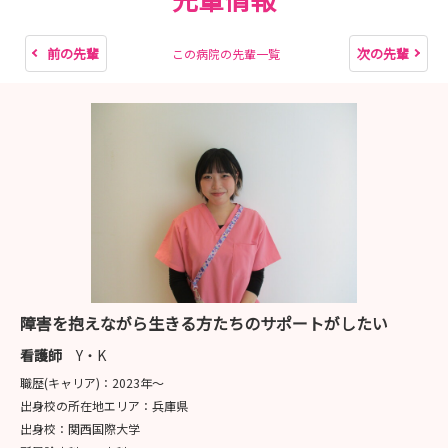
前の先輩
次の先輩
この病院の先輩一覧
障害を抱えながら生きる方たちのサポートがしたい
看護師
Y・K
職歴(キャリア)：
2023年〜
出身校の所在地エリア：
兵庫県
出身校：
関西国際大学