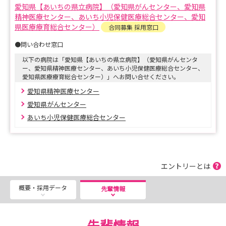
ち、やさしい思いやりのある看護を目指して実践していま
愛知県【あいちの県立病院】（愛知県がんセンター、愛知県
す。
精神医療センター、あいち小児保健医療総合センター、愛知
県医療療育総合センター）
合同募集 採用窓口
そのために、看護師一人ひとりが専門職として必要な倫理
●問い合わせ窓口
感と知識を自主的に学習する人材を育て、職員がいきいき
以下の病院は「愛知県【あいちの県立病院】（愛知県がんセンタ
とやりがいを持って働ける環境作りを実践していきます。
ー、愛知県精神医療センター、あいち小児保健医療総合センター、
愛知県医療療育総合センター）」へお問い合せください。
ご興味のある方はぜひともエントリーをお願いします。
愛知県精神医療センター
愛知県がんセンター
あいち小児保健医療総合センター
エントリーとは
概要・採用データ
先輩情報
先輩情報