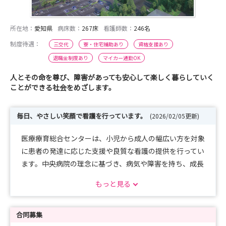
所在地：
愛知県
病床数：
267床
看護師数：
246名
制度待遇：
三交代
寮・住宅補助あり
資格支援あり
退職金制度あり
マイカー通勤OK
人とその命を尊び、障害があっても安心して楽しく暮らしていく
ことができる社会をめざします。
毎日、やさしい笑顔で看護を行っています。
(2026/02/05更新)
医療療育総合センターは、小児から成人の幅広い方を対象
に患者の発達に応じた支援や良質な看護の提供を行ってい
ます。中央病院の理念に基づき、病気や障害を持ち、成長
発達する子ども達や医療機器を使用しながら在宅療養をし
もっと見る
ている患者さんが、安心・安全に地域で生活できるよう
に、医療的ケアの指導や在宅移行など家族支援を行ってい
ます。自分で訴えることができない患者・家族の目線に立
合同募集