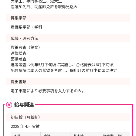
大学生、専門学校生、短大生
看護師免許、助産師免許を取得見込み
募集学部
看護系学部・学科
応募・選考方法
教養考査（論文）
適性検査
面接考査
選考考査は例年5月下旬頃に実施し、合格発表は6月下旬頃
配属病院は本人の希望を考慮し、採用月の前月中旬頃に決定
提出書類
電子申請により必要事項を入力するのみ。
給与関連
初任給（月給制）
2025 年 4月 実績
条件
合計
基本給
諸手当(一律)