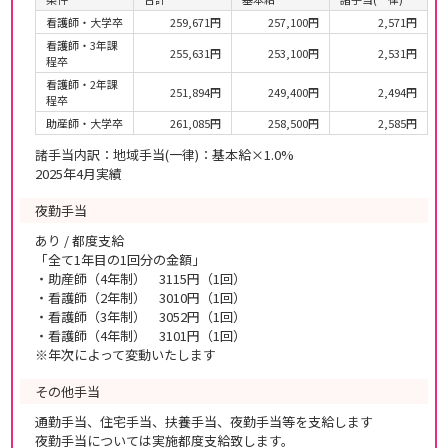
看護師・大学卒
259,671円
257,100円
2,571円
看護師・3年課
255,631円
253,100円
2,531円
程卒
看護師・2年課
251,894円
249,400円
2,494円
程卒
助産師・大学卒
261,085円
258,500円
2,585円
諸手当内訳：地域手当(一律)：基本給×1.0%
2025年4月実績
夜勤手当
あり / 都度支給
「全て1年目の1回分の金額」
・助産師（4年制） 3115円（1回）
・看護師（2年制） 3010円（1回）
・看護師（3年制） 3052円（1回）
・看護師（4年制） 3101円（1回）
※年次によって変動いたします
その他手当
通勤手当、住宅手当、扶養手当、夜勤手当等を支給します
夜勤手当については実施都度支給致します。