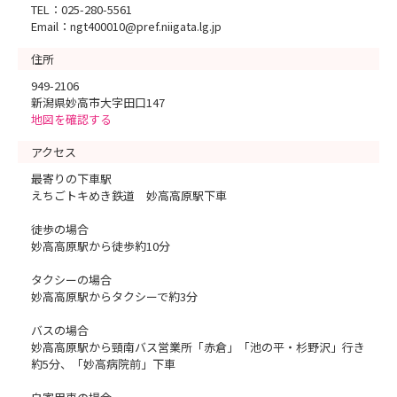
TEL：025-280-5561
Email：ngt400010@pref.niigata.lg.jp
住所
949-2106
新潟県妙高市大字田口147
地図を確認する
アクセス
最寄りの下車駅
えちごトキめき鉄道 妙高高原駅下車
徒歩の場合
妙高高原駅から徒歩約10分
タクシーの場合
妙高高原駅からタクシーで約3分
バスの場合
妙高高原駅から頸南バス営業所「赤倉」「池の平・杉野沢」行き
約5分、「妙高病院前」下車