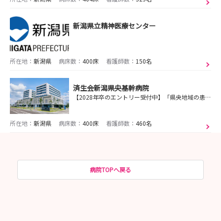
新潟県立精神医療センター
所在地：
新潟県
病床数：
400床
看護師数：
150名
済生会新潟県央基幹病院
【2028年卒のエントリー受付中】「県央地域の患者を県央で診る」～地域とともに地域の医療を守り抜く～／2024年3月新設／2交代制／平均残業時間6h／ICT医療
所在地：
新潟県
病床数：
400床
看護師数：
460名
病院TOPへ戻る