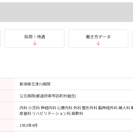
採用・待遇
働き方データ
新潟県立津川病院
公立病院(都道府県市区町村組合)
内科 小児科 神経内科 心療内科 外科 整形外科 脳神経外科 婦人科 
尿器科 リハビリテーション科 麻酔科
1953年4月