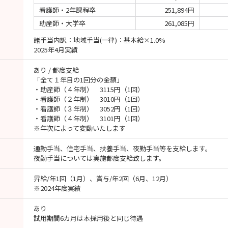
看護師・2年課程卒
251,894円
助産師・大学卒
261,085円
諸手当内訳：地域手当(一律)：基本給×1.0%
2025年4月実績
あり / 都度支給
「全て１年目の1回分の金額」
・助産師（４年制） 3115円（1回）
・看護師（２年制） 3010円（1回）
・看護師（３年制） 3052円（1回）
・看護師（４年制） 3101円（1回）
※年次によって変動いたします
通勤手当、住宅手当、扶養手当、夜勤手当等を支給します。
夜勤手当については実施都度支給致します。
昇給/年1回（1月）、賞与/年2回（6月、12月）
※2024年度実績
あり
試用期間6カ月は本採用後と同じ待遇