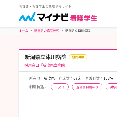
看護師・看護学生の就職情報サイト
ホーム
新潟県の病院検索
新潟県立津川病院
新潟県立津川病院
合同募集
採用窓口「新潟県立病院」
所在地：
新潟県
病床数：
67床
看護師数：
153名
制度待遇：
三交代
退職金制度あり
奨学