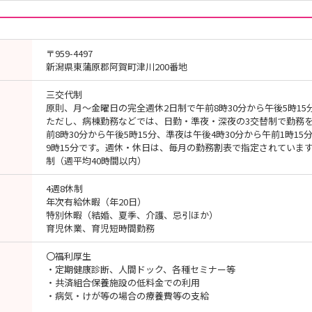
〒959-4497
新潟県東蒲原郡阿賀町津川200番地
三交代制
原則、月～金曜日の完全週休2日制で午前8時30分から午後5時15
ただし、病棟勤務などでは、日勤・準夜・深夜の3交替制で勤務
前8時30分から午後5時15分、準夜は午後4時30分から午前1時15
9時15分です。週休・休日は、毎月の勤務割表で指定されていま
制（週平均40時間以内）
4週8休制
年次有給休暇（年20日）
特別休暇（結婚、夏季、介護、忌引ほか）
育児休業、育児短時間勤務
〇福利厚生
・定期健康診断、人間ドック、各種セミナー等
・共済組合保養施設の低料金での利用
・病気・けが等の場合の療養費等の支給