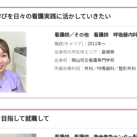
学びを日々の看護実践に活かしていきたい
看護師／その他 看護師 呼吸器内
職歴(キャリア)：
2011年〜
出身校の所在地エリア：
島根県
出身校：
岡山労災看護専門学校
所属診療科目：
外科／呼吸器科／整形外科
を目指して就職して
看護師 看護師 救命救急センター