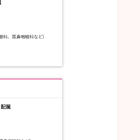
属
眼科、耳鼻咽喉科など）
 配属