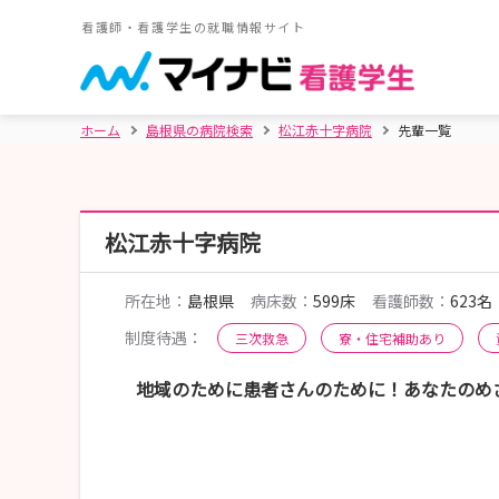
看護師・看護学生の就職情報サイト
ホーム
島根県の病院検索
松江赤十字病院
先輩一覧
松江赤十字病院
所在地：
島根県
病床数：
599床
看護師数：
623名
制度待遇：
三次救急
寮・住宅補助あり
地域のために患者さんのために！あなたのめ