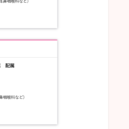
耳鼻咽喉科など）
属 配属
鼻咽喉科など）