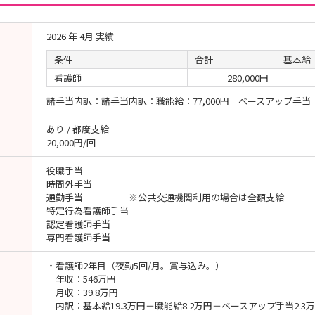
2026 年 4月 実績
条件
合計
基本給
看護師
280,000円
諸手当内訳：諸手当内訳：職能給：77,000円 ベースアップ手当：2
あり / 都度支給
20,000円/回
役職手当
時間外手当
通勤手当 ※公共交通機関利用の場合は全額支給
特定行為看護師手当
認定看護師手当
専門看護師手当
・看護師2年目（夜勤5回/月。賞与込み。）
年収：546万円
月収：39.8万円
内訳：基本給19.3万円＋職能給8.2万円＋ベースアップ手当2.3