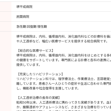
堺平成病院
民間病院
急性期 回復期 慢性期
堺平成病院は、内科、循環器内科、消化器内科などの診療科を備
や人工透析など、幅広い医療サービスを提供する総合病院です。
【総合的な医療サービス】
堺平成病院は、内科、循環器内科、消化器内科をはじめとする多
の健康をサポートしています。専門医による診療と各科の連携に
提供しています。
【充実したリハビリテーション】
リハビリテーション科では、理学療法士、作業療法士、言語聴覚
籍しています。患者さん一人ひとりの症状や生活に合わせた専門
し、機能改善や社会復帰を支援しています。
【人工透析治療の長年の実績】
昭和50年以来、人工透析療法に携わってきた実績があります。血
か、腹膜透析やアフェレーシスなど、さまざまな治療を行ってい