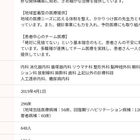
好な関係構築に努め、きめ細かな治療を提供しています。
【地域密着型の医療提供】
地域の医療ニーズに応える体制を整え、かかりつけ医の先生方と
っています。また、健診事業にも力を入れ、予防医療にも取り組
【患者中心のチーム医療】
「絶対に見捨てない」という基本理念のもと、患者さんの不安に
ています。多職種が連携してチーム医療を実践し、患者さん一人
提供しています。
内科 消化器内科 循環器内科 リウマチ科 整形外科 脳神経外科 眼科
ション科 放射線科 麻酔科 歯科 上記以外の診療科目
人工透析内科、糖尿病内科
2019年4月1日
296床
（地域包括医療病棟：56床、回復期リハビリテーション病棟：12
害者病棟：60床）
648人