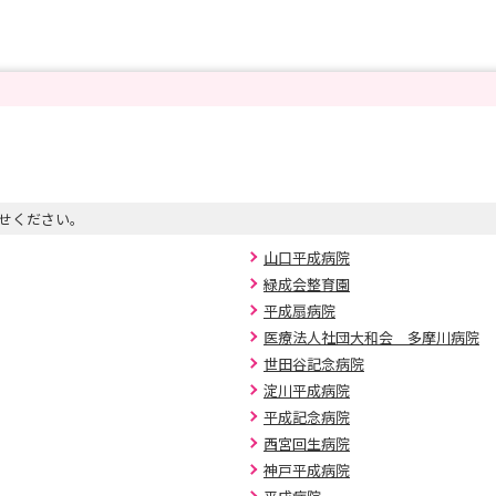
せください。
山口平成病院
緑成会整育園
平成扇病院
医療法人社団大和会 多摩川病院
世田谷記念病院
淀川平成病院
平成記念病院
西宮回生病院
神戸平成病院