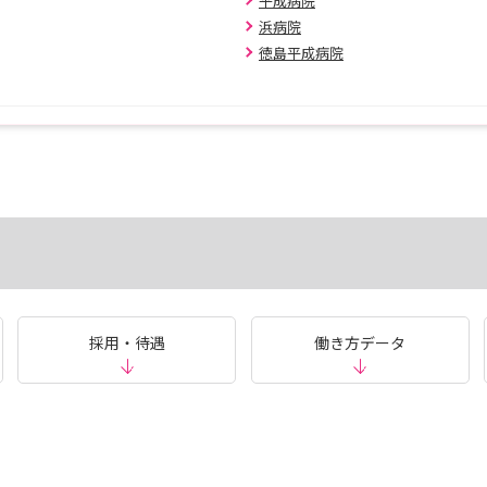
平成病院
浜病院
徳島平成病院
採用・待遇
働き方データ