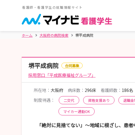
看護師・看護学生の就職情報サイト
ホーム
大阪府の病院検索
堺平成病院
堺平成病院
合同募集
採用窓口「平成医療福祉グループ」
所在地：
大阪府
病床数：
296床
看護師数：
186名
制度待遇：
二交代
資格支援あり
退職金
マイカー通勤OK
「絶対に見捨てない」～地域に根ざし、患者