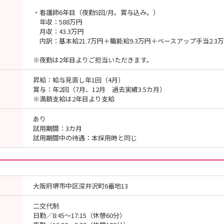
・看護師6年目（夜勤5回/月。賞与込み。）
年収：588万円
月収：43.3万円
内訳：基本給21.7万円＋職能給9.3万円＋ベースアップ手当2.3
※夜勤は2年目よりご担当いただきます。
昇給：給与見直し年1回（4月）
賞与：年2回（7月、12月 過去実績3.5カ月）
※満額支給は2年目より支給
あり
試用期間：3カ月
試用期間中の待遇：本採用時と同じ
大阪府堺市中区深井沢町6番地13
二交代制
日勤／8:45～17:15（休憩60分）