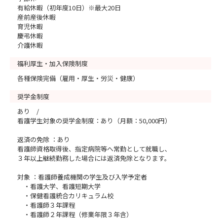
有給休暇（初年度10日）※最大20日
産前産後休暇
育児休暇
慶弔休暇
介護休暇
福利厚生・加入保険制度
各種保険完備（雇用・厚生・労災・健康）
奨学金制度
あり /
看護学生対象の奨学金制度：あり（月額：50,000円）
返済の免除 ：あり
看護師資格取得後、指定病院等へ常勤として就職し､
３年以上継続勤務した場合には返済免除となります。
対象 ：看護師養成機関の学生及び入学予定者
・看護大学、看護短期大学
・保健看護統合カリキュラム校
・看護師３年課程
・看護師２年課程（修業年限３年含）