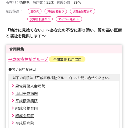
所在地：
徳島県
病床数：
51床
看護師数：
39名
制度待遇：
三交代
資格支援あり
退職金制度あり
奨学金制度あり
マイカー通勤OK
「絶対に見捨てない」～あなたの不安に寄り添い、質の高い医療
と福祉を提供します～
合同募集
平成医療福祉グループ
合同募集 採用窓口
●問い合わせ窓口
以下の病院は「平成医療福祉グループ」へお問い合せください。
泉佐野優人会病院
山口平成病院
平成横浜病院
緑成会整育園
緑成会病院
平成扇病院