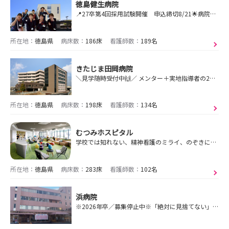
徳島健生病院
📍27卒第4回採用試験開催 申込締切8/21🌟病院見学会開催🌟9月申込締切間近 9/2（水）9/4（金）希望する病棟はより詳しく見学できます🍉
所在地：
徳島県
病床数：
186床
看護師数：
189名
きたじま田岡病院
＼見学随時受付中🙌／ メンター＋実地指導者の2名体制で個別サポート💕平均月残業時間3時間未満👌2025年度育休復帰率95％！託児所完備！
所在地：
徳島県
病床数：
198床
看護師数：
134名
むつみホスピタル
学校では知れない、精神看護のミライ、のぞきにきませんか？
所在地：
徳島県
病床数：
283床
看護師数：
102名
浜病院
※2026年卒／募集停止中※「絶対に見捨てない」～地域に寄り添い、患者中心の医療で安心を提供します～