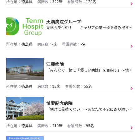
所在地：
徳島県
病床数：
322床
看護師数：
120名
天満病院グループ
見学会受付中！ キャリアの第一歩を踏み出すための貴重な機会をお見逃しなく！
所在地：
徳島県
病床数：
-床
看護師数：
-名
江藤病院
「みんなで一緒に『優しい病院』を目指す」～地域に寄り添い、質の高い医療と福祉を提供します～
所在地：
徳島県
病床数：
92床
看護師数：
55名
博愛記念病院
「絶対に見捨てない」～あなたの不安に寄り添い、生涯を通じた質の高い医療を提供します～
所在地：
徳島県
病床数：
210床
看護師数：
95名