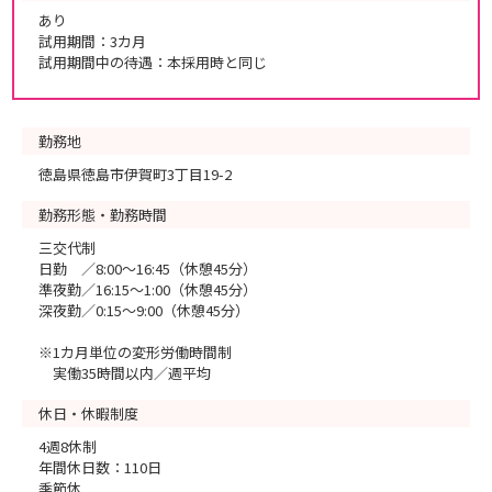
あり
試用期間：3カ月
試用期間中の待遇：本採用時と同じ
勤務地
徳島県徳島市伊賀町3丁目19-2
勤務形態・勤務時間
三交代制
日勤 ／8:00～16:45（休憩45分）
準夜勤／16:15～1:00（休憩45分）
深夜勤／0:15～9:00（休憩45分）
※1カ月単位の変形労働時間制
実働35時間以内／週平均
休日・休暇制度
4週8休制
年間休日数：110日
季節休