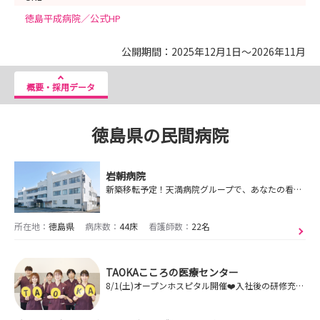
徳島平成病院／公式HP
公開期間：2025年12月1日～2026年11月
概要・採用データ
徳島県の民間病院
岩朝病院
新築移転予定！天満病院グループで、あなたの看護師としての夢を実現しませんか？キャリアの第一歩を踏み出すための貴重な機会をお見逃しなく！
所在地：
徳島県
病床数：
44床
看護師数：
22名
TAOKAこころの医療センター
8/1(土)オープンホスピタル開催❤️入社後の研修充実！和気あいあいとした楽しい職場です♬