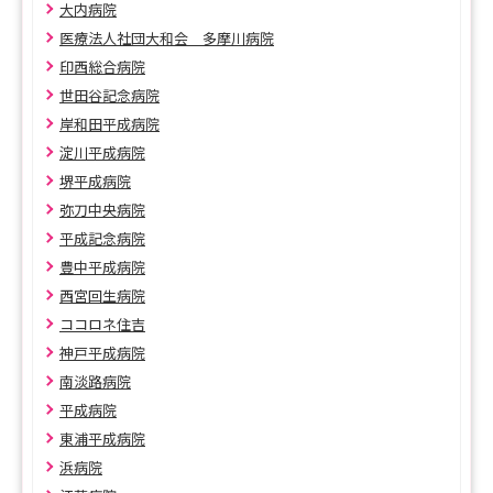
大内病院
医療法人社団大和会 多摩川病院
印西総合病院
世田谷記念病院
岸和田平成病院
淀川平成病院
堺平成病院
弥刀中央病院
平成記念病院
豊中平成病院
西宮回生病院
ココロネ住吉
神戸平成病院
南淡路病院
平成病院
東浦平成病院
浜病院