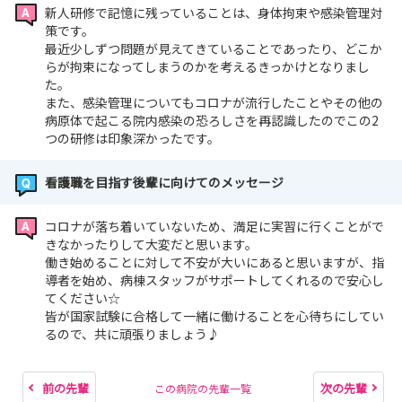
新人研修で記憶に残っていることは、身体拘束や感染管理対
策です。
最近少しずつ問題が見えてきていることであったり、どこか
らが拘束になってしまうのかを考えるきっかけとなりまし
た。
また、感染管理についてもコロナが流行したことやその他の
病原体で起こる院内感染の恐ろしさを再認識したのでこの2
つの研修は印象深かったです。
看護職を目指す後輩に向けてのメッセージ
コロナが落ち着いていないため、満足に実習に行くことがで
きなかったりして大変だと思います。
働き始めることに対して不安が大いにあると思いますが、指
導者を始め、病棟スタッフがサポートしてくれるので安心し
てください☆
皆が国家試験に合格して一緒に働けることを心待ちにしてい
るので、共に頑張りましょう♪
前の先輩
次の先輩
この病院の先輩一覧