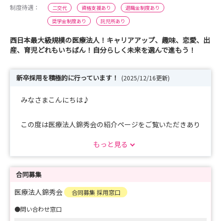
制度待遇：
二交代
資格支援あり
退職金制度あり
奨学金制度あり
託児所あり
西日本最大級規模の医療法人！キャリアアップ、趣味、恋愛、出
産、育児どれもいちばん！自分らしく未来を選んで進もう！
新卒採用を積極的に行っています！
(2025/12/16更新)
みなさまこんにちは♪
この度は医療法人錦秀会の紹介ページをご覧いただきあり
がとうございます。
もっと見る
今年度も積極採用します!!
合同募集
病院の採用サイトはこちらになります。
医療法人錦秀会
合同募集 採用窓口
ぜひ覗いてみてください！
●問い合わせ窓口
https://saiyou.kinshukai.or.jp/