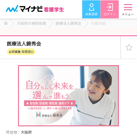
会員登録
ログイン
メニュー
大阪府の病院検索
医療法人錦秀会
先輩詳細
医療法人錦秀会
合同募集 採用窓口
所在地：
大阪府