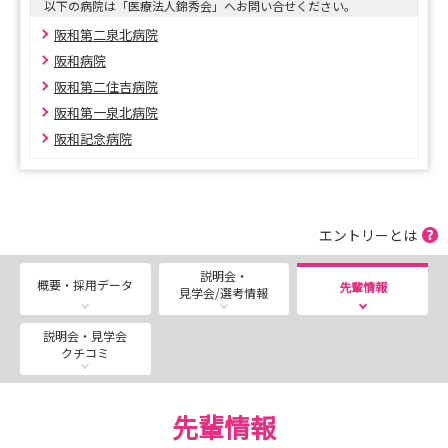
以下の病院は「医療法人錦秀会」へお問い合せください。
＜ 募 集 状 況 ＞
阪和第二泉北病院
◆看護師：「阪和病院」「阪和記念病院」「阪和第二住吉
阪和病院
病院」「阪和第一泉北病院」「阪和第二泉北病院」
阪和第二住吉病院
◆准看護師：「阪和病院」「阪和第二住吉病院」「阪和第
阪和第一泉北病院
一泉北病院」「阪和第二泉北病院」
阪和記念病院
インターンシップ・病院見学も開催しております。
詳しくは「説明会・見学会/選考情報」タブを参照くださ
い。
エントリーとは
説明会・
＜ 奨 学 金 に つ い て ＞
概要・採用データ
先輩情報
見学会/選考情報
医療法人錦秀会では、医療系資格の取得を目指して頑張っ
ている方々を応援するために、奨学金制度を設けていま
説明会・見学会
す。
クチコミ
奨学金制度の詳細については、人事課（06-6692-1327）
までお問い合わせください。
先輩情報