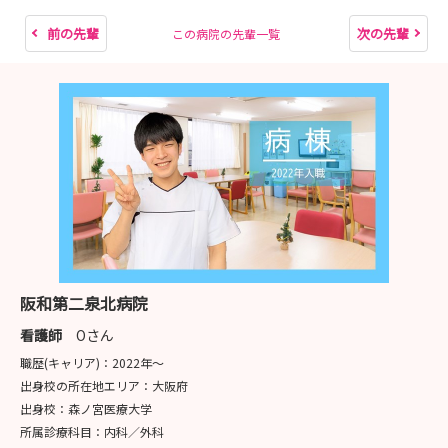
ぜひ、皆様のご応募お待ちしております☆彡
------------------------------------------------------------
前の先輩
次の先輩
この病院の先輩一覧
-----------
Tel：06-6692-1327(受付 9:00～17:00(日曜・祝日は除
く))
E-mail：saiyou@kinshukai.or.jp
ホームページ：https://saiyou.kinshukai.or.jp/
阪和第二泉北病院
看護師
Oさん
職歴(キャリア)：
2022年〜
出身校の所在地エリア：
大阪府
出身校：
森ノ宮医療大学
所属診療科目：
内科／外科