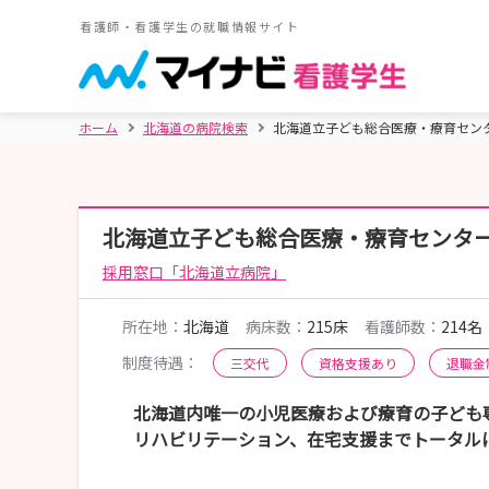
看護師・看護学生の就職情報サイト
ホーム
北海道の病院検索
北海道立子ども総合医療・療育セン
北海道立子ども総合医療・療育センタ
採用窓口「北海道立病院」
所在地：
北海道
病床数：
215床
看護師数：
214名
制度待遇：
三交代
資格支援あり
退職金
北海道内唯一の小児医療および療育の子ども
リハビリテーション、在宅支援までトータル