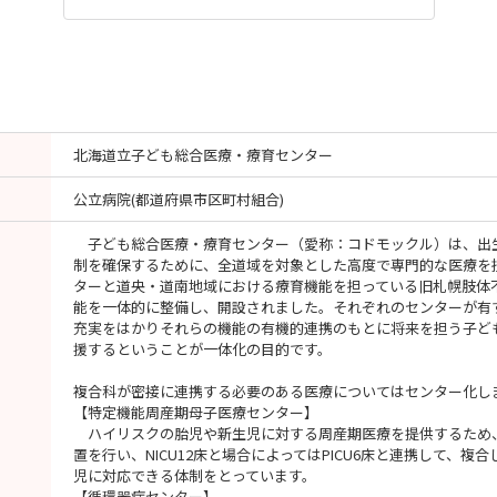
北海道立子ども総合医療・療育センター
公立病院(都道府県市区町村組合)
子ども総合医療・療育センター（愛称：コドモックル）は、出
制を確保するために、全道域を対象とした高度で専門的な医療を
ターと道央・道南地域における療育機能を担っている旧札幌肢体
能を一体的に整備し、開設されました。それぞれのセンターが有
充実をはかりそれらの機能の有機的連携のもとに将来を担う子ど
援するということが一体化の目的です。
複合科が密接に連携する必要のある医療についてはセンター化し
【特定機能周産期母子医療センター】
ハイリスクの胎児や新生児に対する周産期医療を提供するため
置を行い、NICU12床と場合によってはPICU6床と連携して、
児に対応できる体制をとっています。
【循環器病センター】