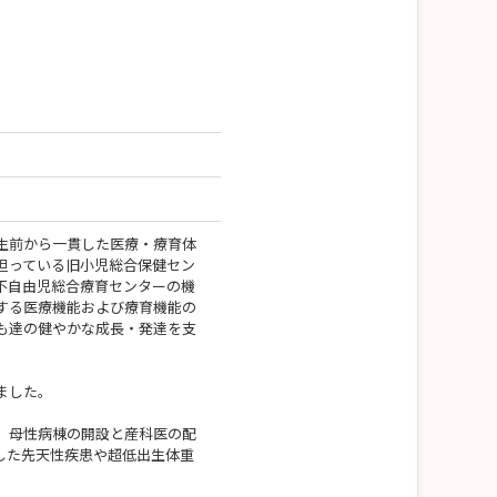
生前から一貫した医療・療育体
担っている旧小児総合保健セン
不自由児総合療育センターの機
する医療機能および療育機能の
も達の健やかな成長・発達を支
ました。
、母性病棟の開設と産科医の配
複合した先天性疾患や超低出生体重