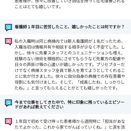
患者様が、徐々に改善していき自信を持って在宅復帰される
ことはとても嬉しいです。
看護師１年目に苦労したこと、嬉しかったことは何ですか？
私の入職時は同じ病棟内では新人看護師が１名だったため、
入職当初は情報共有や相談する相手が少なく不安でした。し
かし、徐々に先輩スタッフとのコミュニケーションも増え、
経験のない技術を積極的にさせてもらうなど先輩方の配慮や
日々の声掛け等の心遣いが嬉しかったです。プリセプターだ
けでなく病棟スタッフ全員で新人を育てようとしてくれるこ
とに気が付きました。徐々に自分自身の病棟での存在意義や
役割にも気付けました。そして、「成長したね、しっかりし
たね。」と言ってもらえることがとても嬉しかったです。
今まで仕事をしてきた中で、特に印象に残っているエピソー
ドがあれば教えてください
１年目で初めて受け持った患者様から退院時に「担当があな
たでよかった、これから家でがんばっていくね。」と涙を流