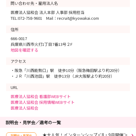
問い合わせ先・雇用法人名
医療法人協和会 法人本部 人事部 採用担当
TEL:072-758-9601 Mail：recruit@kyowakai.com
住所
666-0017
兵庫県川西市火打1丁目7番13号２F
地図を確認する
アクセス
・阪急「川西能勢口」駅 徒歩10分（阪急梅田駅より約20分）
・ＪＲ「川西池田」駅 徒歩13分（JR大阪駅より約20分）
URL
医療法人協和会 看護部WEBサイト
医療法人協和会 採用情報WEBサイト
医療法人協和会
説明会・見学会／選考の一覧
★大人気！インターンシップ＜8・9月開催＞
説明会・見学会