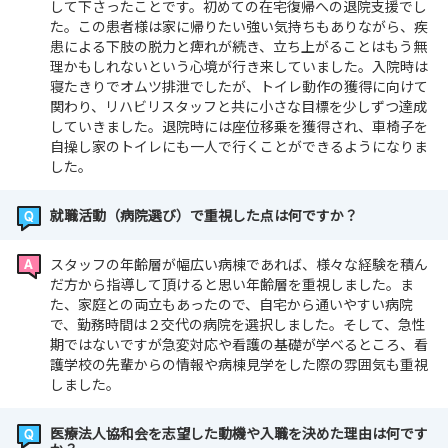
して下さったことです。初めての在宅復帰への退院支援でし
た。この患者様は家に帰りたい強い気持ちもありながら、疾
患による下肢の脱力と痺れが続き、立ち上がることはもう無
理かもしれないという心境が行き来していました。入院時は
寝たきりでオムツ排泄でしたが、トイレ動作の獲得に向けて
関わり、リハビリスタッフと共に小さな目標を少しずつ達成
していきました。退院時には座位移乗を獲得され、車椅子を
自操し家のトイレにも一人で行くことができるようになりま
した。
就職活動（病院選び）で重視した点は何ですか？
スタッフの年齢層が幅広い病棟であれば、様々な経験を積ん
だ方から指導して頂けると思い年齢層を重視しました。ま
た、家庭との両立もあったので、自宅から通いやすい病院
で、勤務時間は２交代の病院を選択しました。そして、急性
期ではないですが急変対応や看護の基礎が学べるところ、看
護学校の先輩からの情報や病棟見学をした際の雰囲気も重視
しました。
医療法人協和会を志望した動機や入職を決めた理由は何です