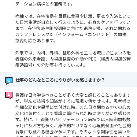
テーション病棟との兼務です。
病棟では、在宅復帰を目標に食事や排泄、更衣や入浴といっ
た日常生活が自立して行えるように、心身のケアを行ってい
ます。在宅復帰や施設退院に向けた退院支援、それに関わる
カンファレンスやIC（インフォームドコンセント）の開催、
急変対応もあります。
外来では、内科、外科、整形外科を主に地域にお住まいの患
者様の外来看護、内視鏡検査の介助やPEG（経皮内視鏡的胃
瘻造設術）の介助等を行っています。
仕事のどんなところにやりがいを感じますか？
看護は日々学ぶべきことが多く大変と感じることもあります
が、学んだ技術や知識がすぐに現場で活かせます。患者様の
些細な変化や異常に気付けた時、また日々関わる中での心の
変化に気付くことで看護に繋げられた時にやりがいを感じま
す。特に、回復期リハビリテーション病棟では入院期間も数
ヶ月に及ぶ方も多く、身体的だけでなく心理的側面や社会的
背景にも触れる機会が多いです。そのような関係性を築いた