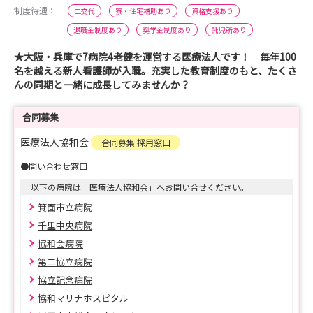
制度待遇：
二交代
寮・住宅補助あり
資格支援あり
退職金制度あり
奨学金制度あり
託児所あり
★大阪・兵庫で7病院4老健を運営する医療法人です！ 毎年100
名を越える新人看護師が入職。充実した教育制度のもと、たくさ
んの同期と一緒に成長してみませんか？
合同募集
医療法人協和会
合同募集 採用窓口
●問い合わせ窓口
以下の病院は「医療法人協和会」へお問い合せください。
箕面市立病院
千里中央病院
協和会病院
第二協立病院
協立記念病院
協和マリナホスピタル