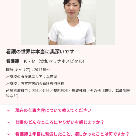
看護の世界は本当に奥深いです
看護師
Ｋ・Ｍ（協和マリナホスピタル）
職歴(キャリア)：
2019年〜
出身校の所在地エリア：
兵庫県
出身校：
西宮市医師会看護専門学校
所属診療科目：
内科／外科／整形外科・形成外科／その他（眼科、耳鼻咽喉
科など）
現在の仕事内容について教えてください
仕事のどんなところにやりがいを感じますか？
看護師１年目に苦労したこと、嬉しかったことは何ですか？